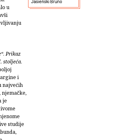
Jasieński Bruno
lo u
avši
vljivanju
e“
.
Prikaz
. stoljeća
.
oljoj
argine i
 najvećih
, njemačke,
 je
mčivome
enjenome
ve studije
abunda,
e