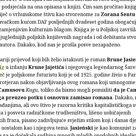
odsjećala na ona opisana u knjizi. Čim sam pročitao knji
riječ o vrhunskome štivu kao stvorenome za
Zorana Sentu
avačkom kućom DAF posljednjih dvadeset godina obogaćuj
amjenjivim kulturnim blagom. Knjiga je u Poljskoj završil
juglednijih poljskih književnih nagrada i od debitanta stvo
 autora. Dakako, kod nas je prošla posve nezapaženo.
tariji prijevod koji bih želio istaknuti je roman
Brune Jasi
iz
u izdanju
Krune Jajetića
i njegovoga legendarnog Šar
eč je poljskome futuristu koji je od 1925. godine živio u Par
protjeran nakon objavljivanja ovog romana koji umnogome
Camusovu
Kugu
, toliko da bismo mogli pomisliti
da je
Cam
ga preuzeo potku i osnovnu zamisao romana
. Dakako, r
anjima, ali ovo štivo je razorna kritika kapitalističkoga 
ja i posveta radničkome trudbeništvu, lišeno uobičajenih
ih fraza, pisano zadivljujuće svježim stilom koji i danas dj
, uostalom kao i njegova tema.
Jasieński
je kao komunist z
e ga je dočekala sudbina mnogih mladih onodobnih idealis