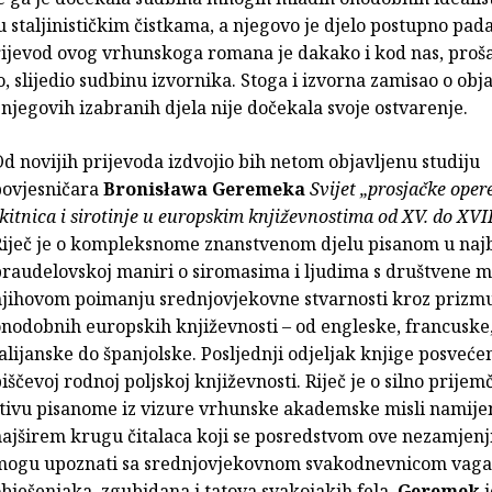
u staljinističkim čistkama, a njegovo je djelo postupno pada
rijevod ovog vrhunskoga romana je dakako i kod nas, proš
 slijedio sudbinu izvornika. Stoga i izvorna zamisao o obja
njegovih izabranih djela nije dočekala svoje ostvarenje.
d novijih prijevoda izdvojio bih netom objavljenu studiju
povjesničara
Bronisława Geremeka
Svijet „prosjačke oper
kitnica i sirotinje u europskim književnostima od XV. do XVII
Riječ je o kompleksnome znanstvenom djelu pisanom u najb
raudelovskoj maniri o siromasima i ljudima s društvene m
njihovom poimanju srednjovjekovne stvarnosti kroz prizmu
nodobnih europskih književnosti – od engleske, francuske
alijanske do španjolske. Posljednji odjeljak knjige posvećen
iščevoj rodnoj poljskoj književnosti. Riječ je o silno prije
štivu pisanome iz vizure vrhunske akademske misli namij
ajširem krugu čitalaca koji se posredstvom ove nezamjenji
mogu upoznati sa srednjovjekovnom svakodnevnicom vag
bješenjaka, zgubidana i tatova svakojakih fela.
Geremek
j