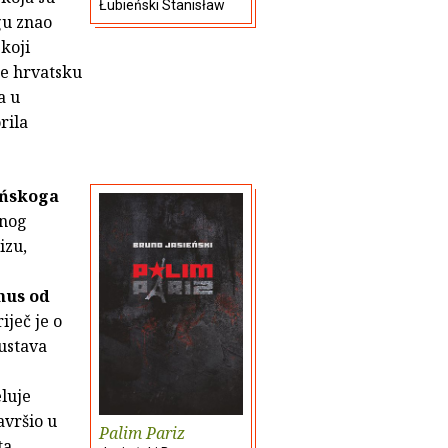
Łubieński Stanisław
gu znao
koji
e hrvatsku
a u
rila
eńskoga
enog
izu,
us od
iječ je o
sustava
eluje
avršio u
Palim Pariz
ta.