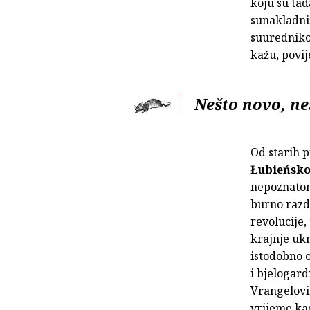
koju su tad
sunakladni
suurednikom
kažu, povij
Nešto novo, ne
Od starih 
Łubieńsk
nepoznatom 
burno razd
revolucije,
krajnje ukr
istodobno 
i bjelogar
Vrangelovim
vrijeme ka