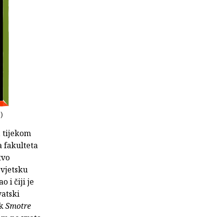
a)
, tijekom
 fakulteta
tvo
svjetsku
 i čiji je
vatski
ik
Smotre