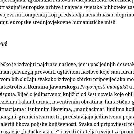
stražujući europske arhive i najveće svjetske biblioteke sa
svojevrsni kompendij koji predstavlja nenadmašan doprino
vanju europske srednjovjekovne humanističke misli.
ovi
eško je izdvojiti najdraže naslove, jer u posljednjih deset
mam privilegij prevoditi uglavnom naslove koje sam biram,
vom bih slučaju svakako izdvojio zbirku pripovijedaka mo
atastrofista
Romana Jaworskoga
Pripovijesti manijakā
u 
isputa. Riječ o jedinstvenoj knjižici od šest novela koje obi
jezičnim kalamburima, inventivnim obratima, fantastično
ituacijama i iznimnim likovima, „manijacima“, ljudima koji
argini, granici stvarnosti i predstavljaju jedinstvenu poja
aleriji likova poljske književnosti. Svaka od pripovijesti pis
rugačije „luđačke vizure“ i uvodi čitatelja u svijet za pron