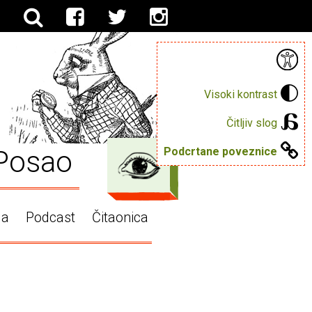
Visoki kontrast
Čitljiv slog
Posao
Podcrtane poveznice
ga
Podcast
Čitaonica