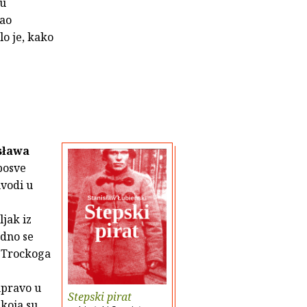
 u
ao
lo je, kako
sława
posve
uvodi u
ljak iz
rdno se
m Trockoga
upravo u
Stepski pirat
 koja su