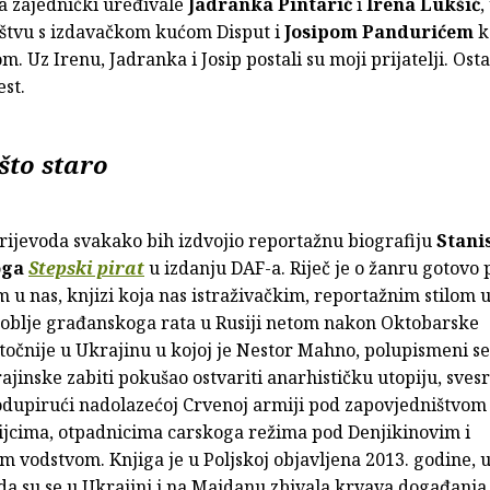
a zajednički uređivale
Jadranka Pintarić
i
Irena Lukšić
,
štvu s izdavačkom kućom Disput i
Josipom Pandurićem
k
. Uz Irenu, Jadranka i Josip postali su moji prijatelji. Osta
est.
što staro
prijevoda svakako bih izdvojio reportažnu biografiju
Stani
oga
Stepski pirat
u izdanju DAF-a. Riječ je o žanru gotovo 
u nas, knjizi koja nas istraživačkim, reportažnim stilom 
oblje građanskoga rata u Rusiji netom nakon Oktobarske
 točnije u Ukrajinu u kojoj je Nestor Mahno, polupismeni se
ajinske zabiti pokušao ostvariti anarhističku utopiju, sves
odupirući nadolazećoj Crvenoj armiji pod zapovjedništvo
dijcima, otpadnicima carskoga režima pod Denjikinovim i
 vodstvom. Knjiga je u Poljskoj objavljena 2013. godine, 
da su se u Ukrajini i na Majdanu zbivala krvava događanja