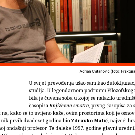
Adrian Cvitanović (foto: Fraktur
U svijet prevođenja ušao sam kao žutokljunac
studija. U legendarnom podrumu Filozofskoga
bila je čuvena soba u kojoj se nalazilo uredniš
časopisa
Književna smotra
, prvog časopisa za 
 na, kako se to uvijeno kaže, ovim prostorima koji je osnovao
dnik prvih dvadeset godina bio
Zdravko Malić
, najveći hr
moj ondašnji profesor. Te daleke 1997. godine glavni uredn