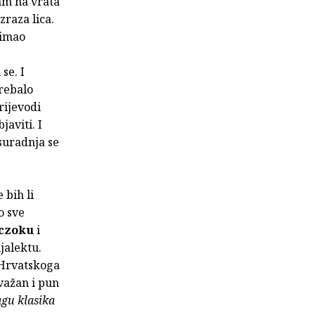
sam na vrata
raza lica.
 imao
se. I
trebalo
rijevodi
javiti. I
 suradnja se
 bih li
o sve
czoku
i
jalektu.
 Hrvatskoga
 važan i pun
agu klasika