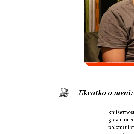
Ukratko o meni:
književnost
glavni ure
polonist i 