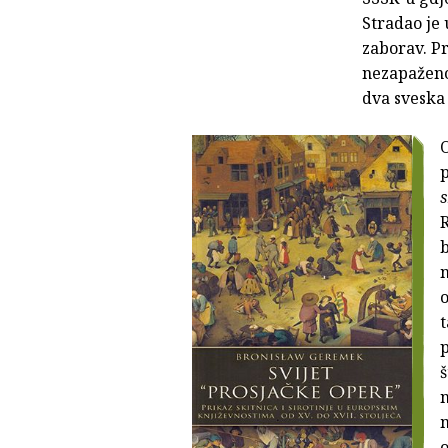
Stradao je 
zaborav. P
nezapaženo,
dva sveska 
O
s
b
o
t
p
n
o