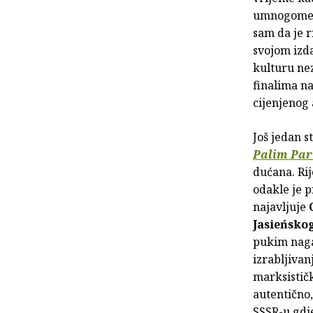
umnogome p
sam da je 
svojom izd
kulturu nez
finalima na
cijenjenog
Još jedan s
Palim Par
dućana. Rij
odakle je 
najavljuje
Jasieńsko
pukim nagađ
izrabljivan
marksističk
autentično
SSSR-u gdj