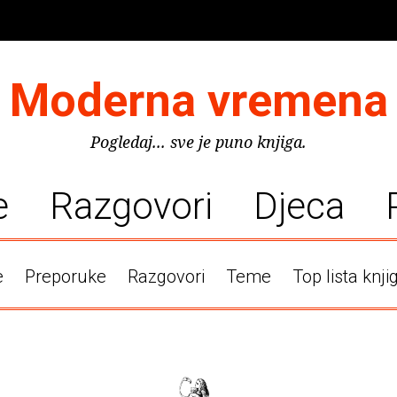
Moderna vremena
Pogledaj... sve je puno knjiga.
e
Razgovori
Djeca
e
Preporuke
Razgovori
Teme
Top lista knji