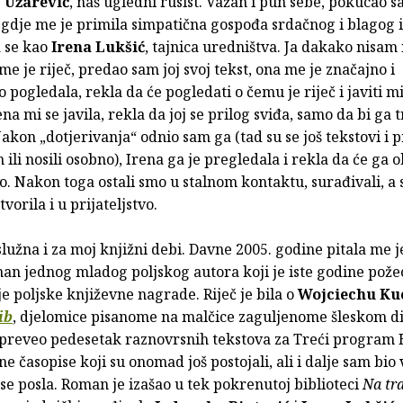
p Užarević
, naš ugledni rusist. Važan i pun sebe, pokucao 
gdje me je primila simpatična gospođa srdačnog i blagog iz
 se kao
Irena Lukšić
, tajnica uredništva. Ja dakako nisam
e je riječ, predao sam joj svoj tekst, ona me je značajno i
pogledala, rekla da će pogledati o čemu je riječ i javiti mi 
ena mi se javila, rekla da joj se prilog sviđa, samo da bi ga 
Nakon „dotjerivanja“ odnio sam ga (tad su se još tekstovi i p
 ili nosili osobno), Irena ga je pregledala i rekla da će ga ob
ilo. Nakon toga ostali smo u stalnom kontaktu, surađivali, a
vorila i u prijateljstvo.
služna i za moj knjižni debi. Davne 2005. godine pitala me je
an jednog mladog poljskog autora koji je iste godine pože
e poljske književne nagrade. Riječ je bila o
Wojciechu Ku
ib
, djelomice pisanome na malčice zaguljenome šleskom di
preveo pedesetak raznovrsnih tekstova za Treći program
zne časopise koji su onomad još postojali, ali i dalje sam bio
o se posla. Roman je izašao u tek pokrenutoj biblioteci
Na tr