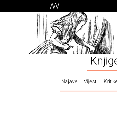
Knjig
Najave
Vijesti
Kritik