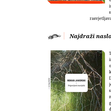
i
rasvjetlja
Najdraži nasl
T
i
o
k
D
s
m
g
d