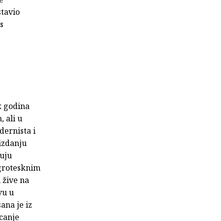
stavio
s
ak godina
 ali u
dernista i
izdanju
luju
-grotesknim
 žive na
vu u
ana je iz
icanje