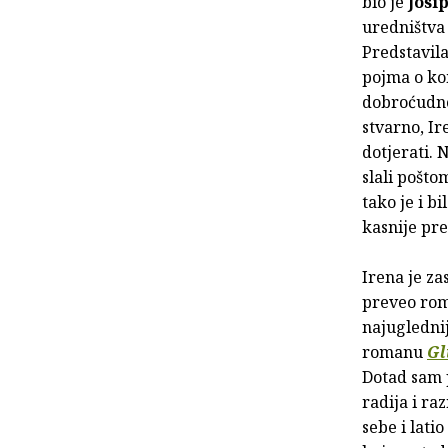
bio je
Josi
uredništva 
Predstavila
pojma o kom
dobroćudno 
stvarno, Ir
dotjerati. 
slali poštom
tako je i b
kasnije pret
Irena je za
preveo rom
najuglednij
romanu
Gl
Dotad sam 
radija i ra
sebe i lati