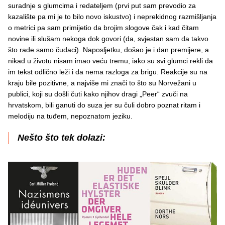
suradnje s glumcima i redateljem (prvi put sam prevodio za
kazalište pa mi je to bilo novo iskustvo) i neprekidnog razmišljanja
o metrici pa sam primijetio da brojim slogove čak i kad čitam
novine ili slušam nekoga dok govori (da, svjestan sam da takvo
što rade samo čudaci). Naposljetku, došao je i dan premijere, a
nikad u životu nisam imao veću tremu, iako su svi glumci rekli da
im tekst odlično leži i da nema razloga za brigu. Reakcije su na
kraju bile pozitivne, a najviše mi znači to što su Norvežani u
publici, koji su došli čuti kako njihov dragi „Peer“ zvuči na
hrvatskom, bili ganuti do suza jer su čuli dobro poznat ritam i
melodiju na tuđem, nepoznatom jeziku.
Nešto što tek dolazi: