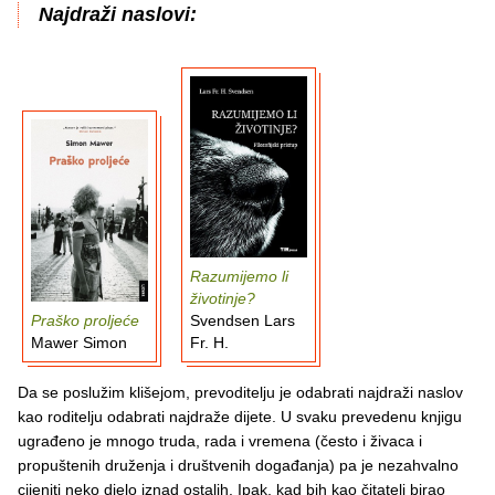
Najdraži naslovi:
Razumijemo li
životinje?
Praško proljeće
Svendsen Lars
Mawer Simon
Fr. H.
Da se poslužim klišejom, prevoditelju je odabrati najdraži naslov
kao roditelju odabrati najdraže dijete. U svaku prevedenu knjigu
ugrađeno je mnogo truda, rada i vremena (često i živaca i
propuštenih druženja i društvenih događanja) pa je nezahvalno
cijeniti neko djelo iznad ostalih. Ipak, kad bih kao čitatelj birao