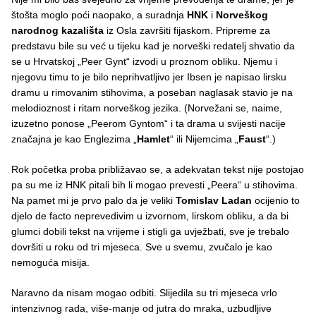
štošta moglo poći naopako, a suradnja
HNK
i
Norveškog
narodnog kazališta
iz Osla završiti fijaskom. Pripreme za
predstavu bile su već u tijeku kad je norveški redatelj shvatio da
se u Hrvatskoj „Peer Gynt“ izvodi u proznom obliku. Njemu i
njegovu timu to je bilo neprihvatljivo jer Ibsen je napisao lirsku
dramu u rimovanim stihovima, a poseban naglasak stavio je na
melodioznost i ritam norveškog jezika. (Norvežani se, naime,
izuzetno ponose „Peerom Gyntom“ i ta drama u svijesti nacije
značajna je kao Englezima „
Hamlet
“ ili Nijemcima „
Faust
“.)
Rok početka proba približavao se, a adekvatan tekst nije postojao
pa su me iz HNK pitali bih li mogao prevesti „Peera“ u stihovima.
Na pamet mi je prvo palo da je veliki
Tomislav Ladan
ocijenio to
djelo de facto neprevedivim u izvornom, lirskom obliku, a da bi
glumci dobili tekst na vrijeme i stigli ga uvježbati, sve je trebalo
dovršiti u roku od tri mjeseca. Sve u svemu, zvučalo je kao
nemoguća misija.
Naravno da nisam mogao odbiti. Slijedila su tri mjeseca vrlo
intenzivnog rada, više-manje od jutra do mraka, uzbudljive