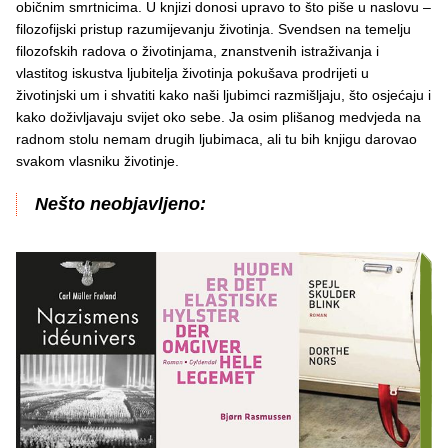
običnim smrtnicima. U knjizi donosi upravo to što piše u naslovu –
filozofijski pristup razumijevanju životinja. Svendsen na temelju
filozofskih radova o životinjama, znanstvenih istraživanja i
vlastitog iskustva ljubitelja životinja pokušava prodrijeti u
životinjski um i shvatiti kako naši ljubimci razmišljaju, što osjećaju i
kako doživljavaju svijet oko sebe. Ja osim plišanog medvjeda na
radnom stolu nemam drugih ljubimaca, ali tu bih knjigu darovao
svakom vlasniku životinje.
Nešto neobjavljeno: