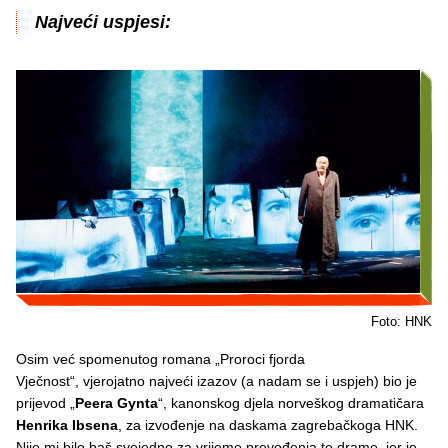
Najveći uspjesi:
Foto: HNK
Osim već spomenutog romana „Proroci fjorda
Vječnost“, vjerojatno najveći izazov (a nadam se i uspjeh) bio je
prijevod „
Peera Gynta
“, kanonskog djela norveškog dramatičara
Henrika Ibsena
, za izvođenje na daskama zagrebačkoga HNK.
Nije mi bilo baš svejedno za vrijeme prevođenja te drame, jer je