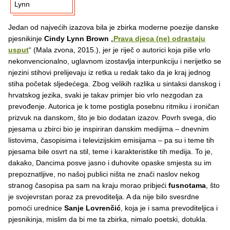
Lynn
Jedan od najvećih izazova bila je zbirka moderne poezije danske
pjesnikinje
Cindy Lynn Brown
„
Prava djeca (ne) odrastaju
usput
“ (Mala zvona, 2015.), jer je riječ o autorici koja piše vrlo
nekonvencionalno, uglavnom izostavlja interpunkciju i nerijetko se
njezini stihovi prelijevaju iz retka u redak tako da je kraj jednog
stiha početak sljedećega. Zbog velikih razlika u sintaksi danskog i
hrvatskog jezika, svaki je takav primjer bio vrlo nezgodan za
prevođenje. Autorica je k tome postigla posebnu ritmiku i ironičan
prizvuk na danskom, što je bio dodatan izazov. Povrh svega, dio
pjesama u zbirci bio je inspiriran danskim medijima – dnevnim
listovima, časopisima i televizijskim emisijama – pa su i teme tih
pjesama bile osvrt na stil, teme i karakteristike tih medija. To je,
dakako, Dancima posve jasno i duhovite opaske smjesta su im
prepoznatljive, no našoj publici ništa ne znači naslov nekog
stranog časopisa pa sam na kraju morao pribjeći
fusnotama
, što
je svojevrstan poraz za prevoditelja. A da nije bilo svesrdne
pomoći urednice
Sanje Lovrenčić
, koja je i sama prevoditeljica i
pjesnikinja, mislim da bi me ta zbirka, nimalo poetski, dotukla.