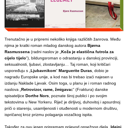
Trenutačno je u pripremi nekoliko knjiga različitih žanrova. Među
njima je kratki roman mladog danskog autora
Bjørna
Rasmussena
(radni naslov je „
Koža je elastična futrola za
cijelo tijelo
“), bildungsroman o odrastanju u danskoj provinciji,
seksualnosti, ljubavi, zlostavljanju… Taj roman, koji kritičari
uspoređuju s „
Ljubavnikom
“
Marguerite Duras
, dobio je
nagradu Europske unije, a kod nas bi trebao izaći najesen u
izdanju Naklade Ljevak. Osim toga, u planu je i roman radnog
naslova „
Retrovizor, rame, žmigava
c“ (Fraktura) danske
spisateljice
Dorthe Nors
, poznate široj publici i po svojim
tekstovima u New Yorkeru. Riječ je dirljivoj, duhovitoj i apsurdnoj
priči o starenju, usamljenosti i otuđenosti u modernom društvu,
ispričanoj kroz prizmu polaganja vozačkog ispita.
Također za ovu jesen pripremam prijevod opsežnog djela „
Idejni