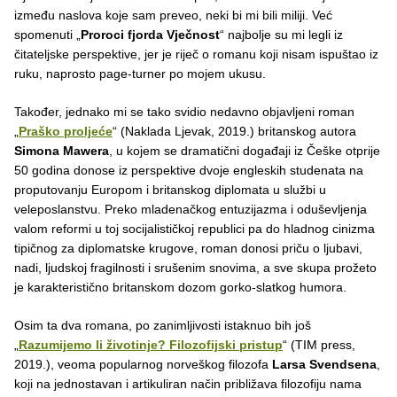
između naslova koje sam preveo, neki bi mi bili miliji. Već
spomenuti „
Proroci fjorda Vječnost
“ najbolje su mi legli iz
čitateljske perspektive, jer je riječ o romanu koji nisam ispuštao iz
ruku, naprosto page-turner po mojem ukusu.
Također, jednako mi se tako svidio nedavno objavljeni roman
„
Praško proljeće
“ (Naklada Ljevak, 2019.) britanskog autora
Simona Mawera
, u kojem se dramatični događaji iz Češke otprije
50 godina donose iz perspektive dvoje engleskih studenata na
proputovanju Europom i britanskog diplomata u službi u
veleposlanstvu. Preko mladenačkog entuzijazma i oduševljenja
valom reformi u toj socijalističkoj republici pa do hladnog cinizma
tipičnog za diplomatske krugove, roman donosi priču o ljubavi,
nadi, ljudskoj fragilnosti i srušenim snovima, a sve skupa prožeto
je karakteristično britanskom dozom gorko-slatkog humora.
Osim ta dva romana, po zanimljivosti istaknuo bih još
„
Razumijemo li životinje? Filozofijski pristup
“ (TIM press,
2019.), veoma popularnog norveškog filozofa
Larsa Svendsena
,
koji na jednostavan i artikuliran način približava filozofiju nama