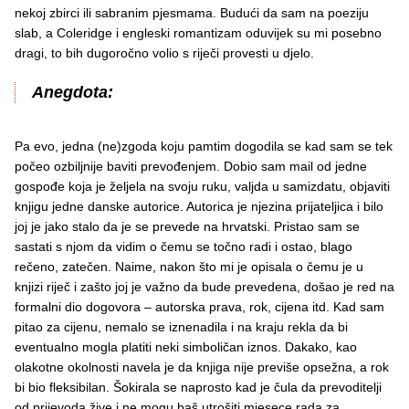
nekoj zbirci ili sabranim pjesmama. Budući da sam na poeziju
slab, a Coleridge i engleski romantizam oduvijek su mi posebno
dragi, to bih dugoročno volio s riječi provesti u djelo.
Anegdota:
Pa evo, jedna (ne)zgoda koju pamtim dogodila se kad sam se tek
počeo ozbiljnije baviti prevođenjem. Dobio sam mail od jedne
gospođe koja je željela na svoju ruku, valjda u samizdatu, objaviti
knjigu jedne danske autorice. Autorica je njezina prijateljica i bilo
joj je jako stalo da je se prevede na hrvatski. Pristao sam se
sastati s njom da vidim o čemu se točno radi i ostao, blago
rečeno, zatečen. Naime, nakon što mi je opisala o čemu je u
knjizi riječ i zašto joj je važno da bude prevedena, došao je red na
formalni dio dogovora – autorska prava, rok, cijena itd. Kad sam
pitao za cijenu, nemalo se iznenadila i na kraju rekla da bi
eventualno mogla platiti neki simboličan iznos. Dakako, kao
olakotne okolnosti navela je da knjiga nije previše opsežna, a rok
bi bio fleksibilan. Šokirala se naprosto kad je čula da prevoditelji
od prijevoda žive i ne mogu baš utrošiti mjesece rada za