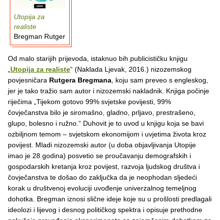
Utopija za
realiste
Bregman Rutger
Od malo starijih prijevoda, istaknuo bih publicističku knjigu
„
Utopija za realiste
“ (Naklada Ljevak, 2016.) nizozemskog
povjesničara
Rutgera Bregmana
, koju sam preveo s engleskog,
jer je tako tražio sam autor i nizozemski nakladnik. Knjiga počinje
riječima „Tijekom gotovo 99% svjetske povijesti, 99%
čovječanstva bilo je siromašno, gladno, prljavo, prestrašeno,
glupo, bolesno i ružno.“ Duhovit je to uvod u knjigu koja se bavi
ozbiljnom temom – svjetskom ekonomijom i uvjetima života kroz
povijest. Mladi nizozemski autor (u doba objavljivanja Utopije
imao je 28 godina) posvetio se proučavanju demografskih i
gospodarskih kretanja kroz povijest, razvoja ljudskog društva i
čovječanstva te došao do zaključka da je neophodan sljedeći
korak u društvenoj evoluciji uvođenje univerzalnog temeljnog
dohotka. Bregman iznosi slične ideje koje su u prošlosti predlagali
ideolozi i lijevog i desnog političkog spektra i opisuje prethodne