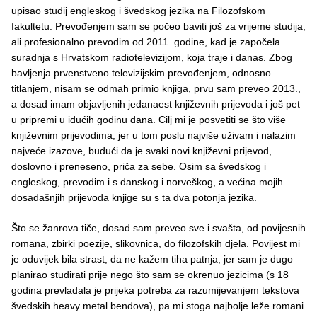
upisao studij engleskog i švedskog jezika na Filozofskom
fakultetu. Prevođenjem sam se počeo baviti još za vrijeme studija,
ali profesionalno prevodim od 2011. godine, kad je započela
suradnja s Hrvatskom radiotelevizijom, koja traje i danas. Zbog
bavljenja prvenstveno televizijskim prevođenjem, odnosno
titlanjem, nisam se odmah primio knjiga, prvu sam preveo 2013.,
a dosad imam objavljenih jedanaest književnih prijevoda i još pet
u pripremi u idućih godinu dana. Cilj mi je posvetiti se što više
književnim prijevodima, jer u tom poslu najviše uživam i nalazim
najveće izazove, budući da je svaki novi književni prijevod,
doslovno i preneseno, priča za sebe. Osim sa švedskog i
engleskog, prevodim i s danskog i norveškog, a većina mojih
dosadašnjih prijevoda knjige su s ta dva potonja jezika.
Što se žanrova tiče, dosad sam preveo sve i svašta, od povijesnih
romana, zbirki poezije, slikovnica, do filozofskih djela. Povijest mi
je oduvijek bila strast, da ne kažem tiha patnja, jer sam je dugo
planirao studirati prije nego što sam se okrenuo jezicima (s 18
godina prevladala je prijeka potreba za razumijevanjem tekstova
švedskih heavy metal bendova), pa mi stoga najbolje leže romani