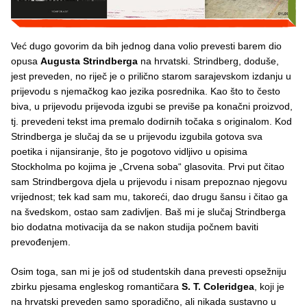
Već dugo govorim da bih jednog dana volio prevesti barem dio
opusa
Augusta Strindberga
na hrvatski. Strindberg, doduše,
jest preveden, no riječ je o prilično starom sarajevskom izdanju u
prijevodu s njemačkog kao jezika posrednika. Kao što to često
biva, u prijevodu prijevoda izgubi se previše pa konačni proizvod,
tj. prevedeni tekst ima premalo dodirnih točaka s originalom. Kod
Strindberga je slučaj da se u prijevodu izgubila gotova sva
poetika i nijansiranje, što je pogotovo vidljivo u opisima
Stockholma po kojima je „Crvena soba“ glasovita. Prvi put čitao
sam Strindbergova djela u prijevodu i nisam prepoznao njegovu
vrijednost; tek kad sam mu, takoreći, dao drugu šansu i čitao ga
na švedskom, ostao sam zadivljen. Baš mi je slučaj Strindberga
bio dodatna motivacija da se nakon studija počnem baviti
prevođenjem.
Osim toga, san mi je još od studentskih dana prevesti opsežniju
zbirku pjesama engleskog romantičara
S. T. Coleridgea
, koji je
na hrvatski preveden samo sporadično, ali nikada sustavno u