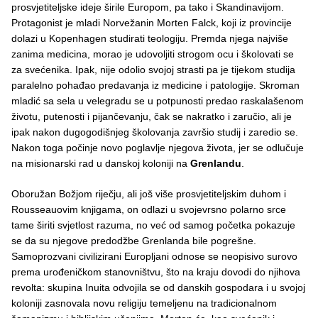
prosvjetiteljske ideje širile Europom, pa tako i Skandinavijom.
Protagonist je mladi Norvežanin Morten Falck, koji iz provincije
dolazi u Kopenhagen studirati teologiju. Premda njega najviše
zanima medicina, morao je udovoljiti strogom ocu i školovati se
za svećenika. Ipak, nije odolio svojoj strasti pa je tijekom studija
paralelno pohađao predavanja iz medicine i patologije. Skroman
mladić sa sela u velegradu se u potpunosti predao raskalašenom
životu, putenosti i pijančevanju, čak se nakratko i zaručio, ali je
ipak nakon dugogodišnjeg školovanja završio studij i zaredio se.
Nakon toga počinje novo poglavlje njegova života, jer se odlučuje
na misionarski rad u danskoj koloniji na
Grenlandu
.
Oboružan Božjom riječju, ali još više prosvjetiteljskim duhom i
Rousseauovim knjigama, on odlazi u svojevrsno polarno srce
tame širiti svjetlost razuma, no već od samog početka pokazuje
se da su njegove predodžbe Grenlanda bile pogrešne.
Samoprozvani civilizirani Europljani odnose se neopisivo surovo
prema urođeničkom stanovništvu, što na kraju dovodi do njihova
revolta: skupina Inuita odvojila se od danskih gospodara i u svojoj
koloniji zasnovala novu religiju temeljenu na tradicionalnom