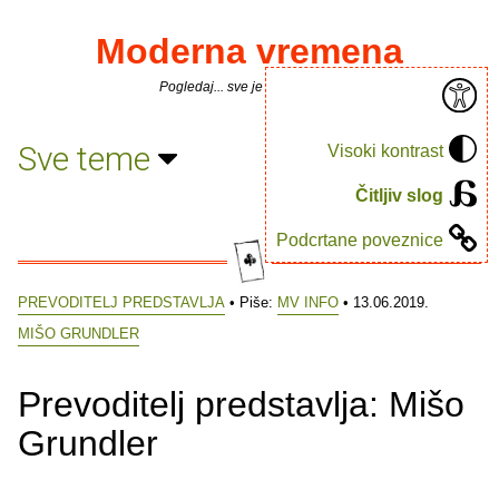
Moderna vremena
Pogledaj... sve je puno knjiga.
Sve teme
Visoki kontrast
Čitljiv slog
Podcrtane poveznice
PREVODITELJ PREDSTAVLJA
• Piše:
MV INFO
• 13.06.2019.
MIŠO GRUNDLER
Prevoditelj predstavlja: Mišo
Grundler