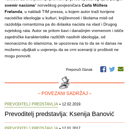
svemir nacizma
“ norveškog povjesničara
Carla Müllera
Frølanda
, u nakladi TIM pressa, u kojem autor traži korijene
nacističke ideologije u kulturi, književnosti i školama misli od
razdoblja romantizma pa do dolaska nacista na vlast i Drugog
svjetskog rata. Autor se pritom bavi i današnjim vremenom i ističe
zajedničke karakteristike različitih nasilnih ideologija, od
neonacizma do islamizma, te upozorava na to da se ni danas ne
možemo uljuljkati u uvjerenju da se crni scenariji iz prošlosti ne
mogu ponoviti.
Preporuči članak
– POVEZANI SADRŽAJ –
PREVODITELJ PREDSTAVLJA
• 12.02.2019.
Prevoditelj predstavlja: Ksenija Banović
PREVODITELJ PREDSTAVLJA
• 12.01.2017.