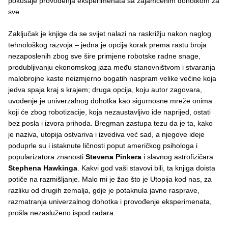
pokušaje provođenja eksperimenata sa zajamčenim dohotkom za
sve.
Zaključak je knjige da se svijet nalazi na raskrižju nakon naglog
tehnološkog razvoja – jedna je opcija korak prema rastu broja
nezaposlenih zbog sve šire primjene robotske radne snage,
produbljivanju ekonomskog jaza među stanovništvom i stvaranja
malobrojne kaste neizmjerno bogatih naspram velike većine koja
jedva spaja kraj s krajem; druga opcija, koju autor zagovara,
uvođenje je univerzalnog dohotka kao sigurnosne mreže onima
koji će zbog robotizacije, koja nezaustavljivo ide naprijed, ostati
bez posla i izvora prihoda. Bregman zastupa tezu da je ta, kako
je naziva, utopija ostvariva i izvediva već sad, a njegove ideje
poduprle su i istaknute ličnosti poput američkog psihologa i
popularizatora znanosti
Stevena Pinkera
i slavnog astrofizičara
Stephena Hawkinga
. Kakvi god vaši stavovi bili, ta knjiga doista
potiče na razmišljanje. Malo mi je žao što je Utopija kod nas, za
razliku od drugih zemalja, gdje je potaknula javne rasprave,
razmatranja univerzalnog dohotka i provođenje eksperimenata,
prošla nezasluženo ispod radara.