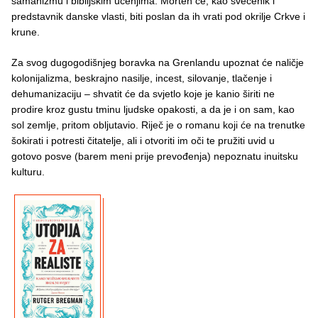
šamanizmu i biblijskim učenjima. Morten će, kao svećenik i
predstavnik danske vlasti, biti poslan da ih vrati pod okrilje Crkve i
krune.
Za svog dugogodišnjeg boravka na Grenlandu upoznat će naličje
kolonijalizma, beskrajno nasilje, incest, silovanje, tlačenje i
dehumanizaciju – shvatit će da svjetlo koje je kanio širiti ne
prodire kroz gustu tminu ljudske opakosti, a da je i on sam, kao
sol zemlje, pritom obljutavio. Riječ je o romanu koji će na trenutke
šokirati i potresti čitatelje, ali i otvoriti im oči te pružiti uvid u
gotovo posve (barem meni prije prevođenja) nepoznatu inuitsku
kulturu.