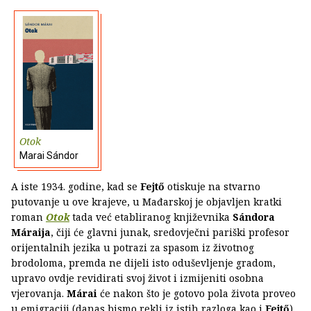
Otok
Marai Sándor
A iste 1934. godine, kad se
Fejtő
otiskuje na stvarno
putovanje u ove krajeve, u Mađarskoj je objavljen kratki
roman
Otok
tada već etabliranog književnika
Sándora
Máraija
, čiji će glavni junak, sredovječni pariški profesor
orijentalnih jezika u potrazi za spasom iz životnog
brodoloma, premda ne dijeli isto oduševljenje gradom,
upravo ovdje revidirati svoj život i izmijeniti osobna
vjerovanja.
Márai
će nakon što je gotovo pola života proveo
u emigraciji (danas bismo rekli iz istih razloga kao i
Fejtő
),