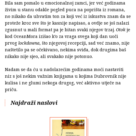
Bila sam pomalo u emocionalnoj zamci, jer već godinama
živim u stanu odakle pogled puca na poprišta iz romana,
no nikako da uhvatim ton za koji već iz iskustva znam da se
proteže kroz sve što je kasnije napisao, a ovdje se još nalazi
zgusnut u mali format pa je bitan svaki njegov trzaj.
Otok
je
kod OceanMora izišao k’o za vraga svega koji dan uoči
prvog
lockdowna
, što njegovoj recepciji, sad već znamo, nije
naštetilo pa se očekivano, nekima sviđa, dok drugima baš
nikako nije sjeo, ali svakako nije potonuo.
Nadam se da ću u nadolazećim godinama moći nastaviti
niz s još nekim važnim knjigama u kojima Dubrovnik nije
kulisa i ne glumi nekoga drugog, već aktivno utječe na
priču.
Najdraži naslovi