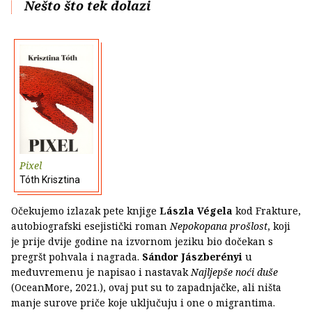
Nešto što tek dolazi
Pixel
Tóth Krisztina
Očekujemo izlazak pete knjige
Lászla Végela
kod Frakture,
autobiografski esejistički roman
Nepokopana prošlost
, koji
je prije dvije godine na izvornom jeziku bio dočekan s
pregršt pohvala i nagrada.
Sándor Jászberényi
u
međuvremenu je napisao i nastavak
Najljepše noći duše
(OceanMore, 2021.), ovaj put su to zapadnjačke, ali ništa
manje surove priče koje uključuju i one o migrantima.