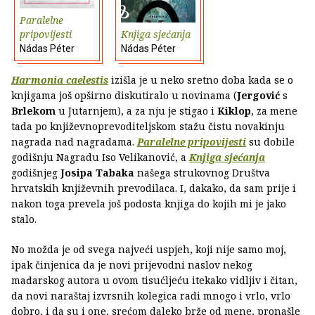
Paralelne
pripovijesti
Knjiga sjećanja
Nádas Péter
Nádas Péter
Harmonia caelestis
izišla je u neko sretno doba kada se o
knjigama još opširno diskutiralo u novinama (
Jergović
s
Brlekom
u Jutarnjem), a za nju je stigao i
Kiklop
, za mene
tada po književnoprevoditeljskom stažu čistu novakinju
nagrada nad nagradama.
Paralelne pripovijesti
su dobile
godišnju Nagradu Iso Velikanović, a
Knjiga sjećanja
godišnjeg
Josipa Tabaka
našega strukovnog Društva
hrvatskih književnih prevodilaca. I, dakako, da sam prije i
nakon toga prevela još podosta knjiga do kojih mi je jako
stalo.
No možda je od svega najveći uspjeh, koji nije samo moj,
ipak činjenica da je novi prijevodni naslov nekog
mađarskog autora u ovom tisućljeću itekako vidljiv i čitan,
da novi naraštaj izvrsnih kolegica radi mnogo i vrlo, vrlo
dobro, i da su i one, srećom daleko brže od mene, pronašle