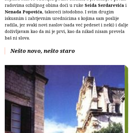
radovima ozbiljnog obima doći u ruke
Seida Serdarevića
i
Nenada Popovića
, takoreći istodobno. I svim drugim
iskusnim i zahtjevnim urednicima s kojima sam poslije
radila, jer svaki novi naslov (sada već pedeset i neki) i dalje
doživljavam kao da mi je prvi, kao da nikad nisam prevela
baš ni slova.
Nešto novo, nešto staro