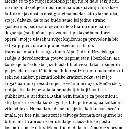
Možda se to po mojoj biobibliografiji ne bi dalo zaključiti,
no nakon desetljeća i pol rada na upoznavanju hrvatske
kulturne javnosti s dostignućima mađarskih glazbenika,
što je, dakako, da to ne bude samo još jedno strano
gostovanje, podrazumijevalo i tekstualno opremanje
događaja (zaključno s prevodom i prilagodbom libreta
opera), moj je ulazak u svijet književnoga prevođenja bio
zahvaljujući i suradnji u mjesečnom ritmu s
transnacionalnim magazinom Alpe-Jadran Hrvatskoga
radija u devedesetima gotovo neprimjetan i bezbolan. Ma
koliko je to često zbog svih ostalih obveza, tako i usmenih
prijevoda na različite teme, bilo realizirano u naknadno ni
sebi ne smijem priznati koliko kratkom roku, taj mi je
angažman bio presudan jer je većina priloga s Mađarskog
radija stizala iz pera tada ponajboljih književnika i
publicista, a urednica
Dalia Grin
imala je za početnicu i
strpljenja i savjeta koliko god je bilo potrebno, pa katkada i
više od toga. Nema dana da se ne sjetim koliku sam sreću
imala, jer bez nje, mentorice takvoga formata zasigurno ne
bih imala hrabrosti krenuti dalje i posvetiti se poslu
kojemu sam se oduvijek potiho nadala, a još manje s prvim