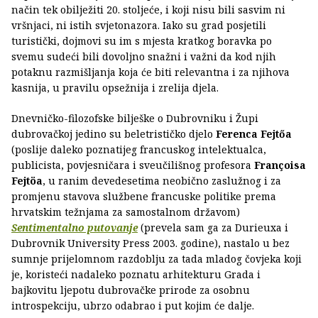
način tek obilježiti 20. stoljeće, i koji nisu bili sasvim ni
vršnjaci, ni istih svjetonazora. Iako su grad posjetili
turistički, dojmovi su im s mjesta kratkog boravka po
svemu sudeći bili dovoljno snažni i važni da kod njih
potaknu razmišljanja koja će biti relevantna i za njihova
kasnija, u pravilu opsežnija i zrelija djela.
Dnevničko-filozofske bilješke o Dubrovniku i Župi
dubrovačkoj jedino su beletrističko djelo
Ferenca Fejtőa
(poslije daleko poznatijeg francuskog intelektualca,
publicista, povjesničara i sveučilišnog profesora
Françoisa
Fejtöa
, u ranim devedesetima neobično zaslužnog i za
promjenu stavova službene francuske politike prema
hrvatskim težnjama za samostalnom državom)
Sentimentalno putovanje
(prevela sam ga za Durieuxa i
Dubrovnik University Press 2003. godine), nastalo u bez
sumnje prijelomnom razdoblju za tada mladog čovjeka koji
je, koristeći nadaleko poznatu arhitekturu Grada i
bajkovitu ljepotu dubrovačke prirode za osobnu
introspekciju, ubrzo odabrao i put kojim će dalje.