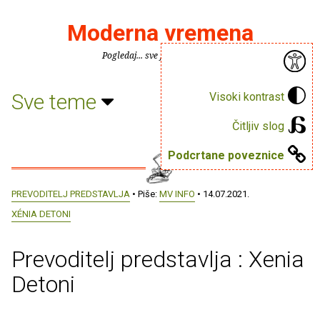
Moderna vremena
Pogledaj... sve je puno knjiga.
Sve teme
Visoki kontrast
Čitljiv slog
Podcrtane poveznice
PREVODITELJ PREDSTAVLJA
• Piše:
MV INFO
• 14.07.2021.
XÉNIA DETONI
Prevoditelj predstavlja : Xenia
Detoni