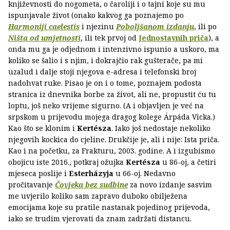
književnosti do nogometa, o čaroliji i o tajni koje su mu
ispunjavale život (onako kakvog ga poznajemo po
Harmoniji caelestis
i njezinu
Poboljšanom izdanju
, ili po
Ništa od umjetnosti
, ili tek prvoj od
Jednostavnih priča
), a
onda mu ga je odjednom i intenzivno ispunio a uskoro, ma
koliko se šalio i s njim, i dokrajčio rak gušterače, pa mi
uzalud i dalje stoji njegova e-adresa i telefonski broj
nadohvat ruke. Pisao je on i o tome, poznajem podosta
stranica iz dnevnika borbe za život, ali ne, propustit ću tu
loptu, još neko vrijeme sigurno. (A i objavljen je već na
srpskom u prijevodu mojega dragog kolege Árpáda Vicka.)
Kao što se klonim i
Kertésza
. Iako još nedostaje nekoliko
njegovih kockica do cjeline. Drukčije je, ali i nije: Ista priča.
Kao i na početku, za Frakturu, 2003. godine. A i izgubismo
obojicu iste 2016., potkraj ožujka
Kertésza
u 86-oj, a četiri
mjeseca poslije i
Esterházyja
u 66-oj. Nedavno
pročitavanje
Čovjeka bez sudbine
za novo izdanje sasvim
me uvjerilo koliko sam zapravo duboko obilježena
emocijama koje su pratile nastanak pojedinog prijevoda,
iako se trudim vjerovati da znam zadržati distancu.