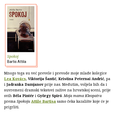
Spokoj
Bartis Attila
Mnogo toga su već prevele i prevode moje mlađe kolegice
Lea Kovács
,
Viktorija Šantić
,
Kristina Peternai Andrić
, pa
i
Jadranka Damjanov
prije nas. Međutim, voljela bih da i
suvremeni dramski tekstovi zažive na hrvatskoj sceni, prije
svih
Béla Pintér
i
György Spiró
.
Moja mama Kleopatra
prema
Spokoju
Attile Bartisa
samo čeka kazalište koje će je
prigrliti.