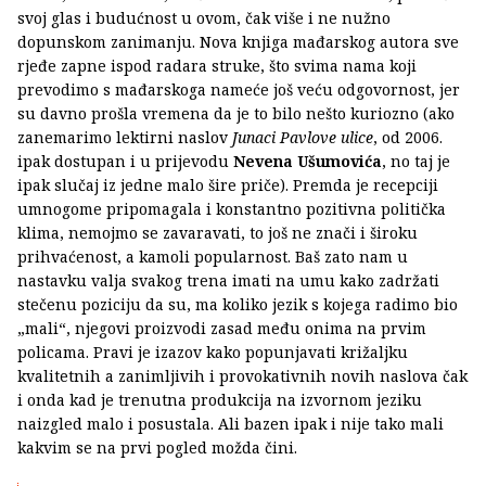
svoj glas i budućnost u ovom, čak više i ne nužno
dopunskom zanimanju. Nova knjiga mađarskog autora sve
rjeđe zapne ispod radara struke, što svima nama koji
prevodimo s mađarskoga nameće još veću odgovornost, jer
su davno prošla vremena da je to bilo nešto kuriozno (ako
zanemarimo lektirni naslov
Junaci Pavlove ulice
, od 2006.
ipak dostupan i u prijevodu
Nevena Ušumovića
, no taj je
ipak slučaj iz jedne malo šire priče). Premda je recepciji
umnogome pripomagala i konstantno pozitivna politička
klima, nemojmo se zavaravati, to još ne znači i široku
prihvaćenost, a kamoli popularnost. Baš zato nam u
nastavku valja svakog trena imati na umu kako zadržati
stečenu poziciju da su, ma koliko jezik s kojega radimo bio
„mali“, njegovi proizvodi zasad među onima na prvim
policama. Pravi je izazov kako popunjavati križaljku
kvalitetnih a zanimljivih i provokativnih novih naslova čak
i onda kad je trenutna produkcija na izvornom jeziku
naizgled malo i posustala. Ali bazen ipak i nije tako mali
kakvim se na prvi pogled možda čini.