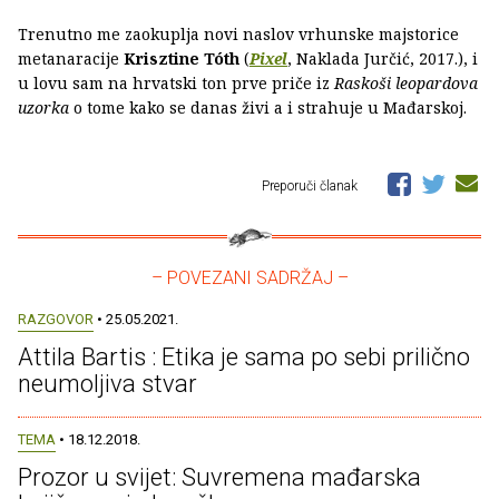
Trenutno me zaokuplja novi naslov vrhunske majstorice
metanaracije
Krisztine Tóth
(
Pixel
, Naklada Jurčić, 2017.), i
u lovu sam na hrvatski ton prve priče iz
Raskoši leopardova
uzorka
o tome kako se danas živi a i strahuje u Mađarskoj.
Preporuči članak
– POVEZANI SADRŽAJ –
RAZGOVOR
• 25.05.2021.
Attila Bartis : Etika je sama po sebi prilično
neumoljiva stvar
TEMA
• 18.12.2018.
Prozor u svijet: Suvremena mađarska