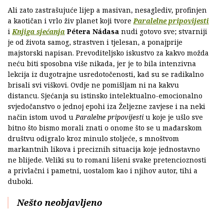
Ali zato zastrašujuće lijep a masivan, nesaglediv, profinjen
a kaotičan i vrlo živ planet koji tvore
Paralelne pripovijesti
i
Knjiga sjećanja
Pétera Nádasa
nudi gotovo sve; stvarniji
je od života samog, strastven i tjelesan, a ponajprije
majstorski napisan. Prevoditeljsko iskustvo za kakvo možda
neću biti sposobna više nikada, jer je to bila intenzivna
lekcija iz dugotrajne usredotočenosti, kad su se radikalno
brisali svi viškovi. Ovdje ne pomišljam ni na kakvu
distancu. Sjećanja su istinsko intelektualno-emocionalno
svjedočanstvo o jednoj epohi iza Željezne zavjese i na neki
način istom uvod u
Paralelne pripovijesti
u koje je ušlo sve
bitno što bismo morali znati o onome što se u mađarskom
društvu odigralo kroz minulo stoljeće, s mnoštvom
markantnih likova i preciznih situacija koje jednostavno
ne blijede. Veliki su to romani lišeni svake pretencioznosti
a privlačni i pametni, uostalom kao i njihov autor, tihi a
duboki.
Nešto neobjavljeno