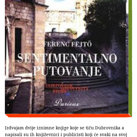
Izdvajam dvije iznimne knjige koje se tiču Dubrovnika a
napisali su ih književnici i publicisti koji će svaki na svoj