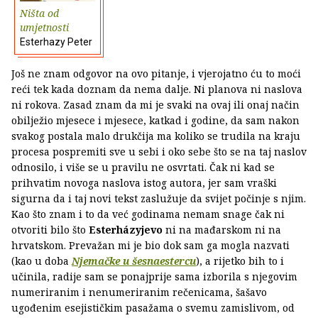
Ništa od
umjetnosti
Esterhazy Peter
Još ne znam odgovor na ovo pitanje, i vjerojatno ću to moći
reći tek kada doznam da nema dalje. Ni planova ni naslova
ni rokova. Zasad znam da mi je svaki na ovaj ili onaj način
obilježio mjesece i mjesece, katkad i godine, da sam nakon
svakog postala malo drukčija ma koliko se trudila na kraju
procesa pospremiti sve u sebi i oko sebe što se na taj naslov
odnosilo, i više se u pravilu ne osvrtati. Čak ni kad se
prihvatim novoga naslova istog autora, jer sam vraški
sigurna da i taj novi tekst zaslužuje da svijet počinje s njim.
Kao što znam i to da već godinama nemam snage čak ni
otvoriti bilo što
Esterházyjevo
ni na mađarskom ni na
hrvatskom. Prevažan mi je bio dok sam ga mogla nazvati
(kao u doba
Njemačke u šesnaestercu
), a rijetko bih to i
učinila, radije sam se ponajprije sama izborila s njegovim
numeriranim i nenumeriranim rečenicama, šašavo
ugođenim esejističkim pasažama o svemu zamislivom, od