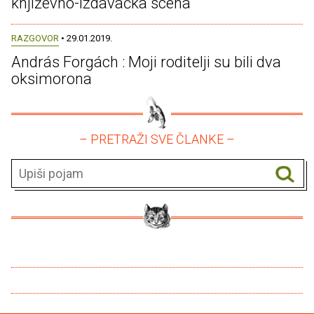
književno-izdavačka scena
RAZGOVOR
• 29.01.2019.
András Forgách : Moji roditelji su bili dva
oksimorona
– PRETRAŽI SVE ČLANKE –