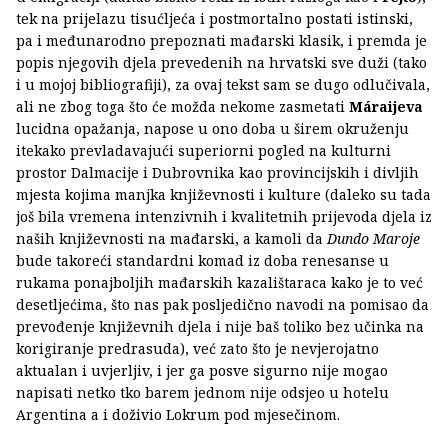
tek na prijelazu tisućljeća i postmortalno postati istinski,
pa i međunarodno prepoznati mađarski klasik, i premda je
popis njegovih djela prevedenih na hrvatski sve duži (tako
i u mojoj bibliografiji), za ovaj tekst sam se dugo odlučivala,
ali ne zbog toga što će možda nekome zasmetati
Máraijeva
lucidna opažanja, napose u ono doba u širem okruženju
itekako prevladavajući superiorni pogled na kulturni
prostor Dalmacije i Dubrovnika kao provincijskih i divljih
mjesta kojima manjka književnosti i kulture (daleko su tada
još bila vremena intenzivnih i kvalitetnih prijevoda djela iz
naših književnosti na mađarski, a kamoli da
Dundo Maroje
bude takoreći standardni komad iz doba renesanse u
rukama ponajboljih mađarskih kazalištaraca kako je to već
desetljećima, što nas pak posljedično navodi na pomisao da
prevođenje književnih djela i nije baš toliko bez učinka na
korigiranje predrasuda), već zato što je nevjerojatno
aktualan i uvjerljiv, i jer ga posve sigurno nije mogao
napisati netko tko barem jednom nije odsjeo u hotelu
Argentina a i doživio Lokrum pod mjesečinom.