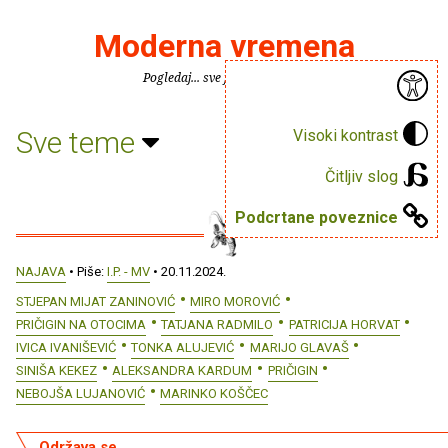
Moderna vremena
Pogledaj... sve je puno knjiga.
Sve teme
Visoki kontrast
Čitljiv slog
Podcrtane poveznice
NAJAVA
• Piše:
I.P. - MV
• 20.11.2024.
STJEPAN MIJAT ZANINOVIĆ
MIRO MOROVIĆ
PRIČIGIN NA OTOCIMA
TATJANA RADMILO
PATRICIJA HORVAT
IVICA IVANIŠEVIĆ
TONKA ALUJEVIĆ
MARIJO GLAVAŠ
SINIŠA KEKEZ
ALEKSANDRA KARDUM
PRIČIGIN
NEBOJŠA LUJANOVIĆ
MARINKO KOŠČEC
Održava se