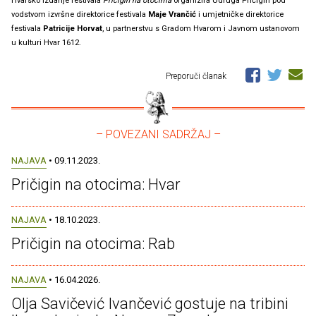
Hvarsko izdanje festivala
Pričigin na otocima
organizira Udruga Pričigin pod
vodstvom izvršne direktorice festivala
Maje Vrančić
i umjetničke direktorice
festivala
Patricije Horvat
, u partnerstvu s Gradom Hvarom i Javnom ustanovom
u kulturi Hvar 1612.
Preporuči članak
– POVEZANI SADRŽAJ –
NAJAVA
• 09.11.2023.
Pričigin na otocima: Hvar
NAJAVA
• 18.10.2023.
Pričigin na otocima: Rab
NAJAVA
• 16.04.2026.
Olja Savičević Ivančević gostuje na tribini