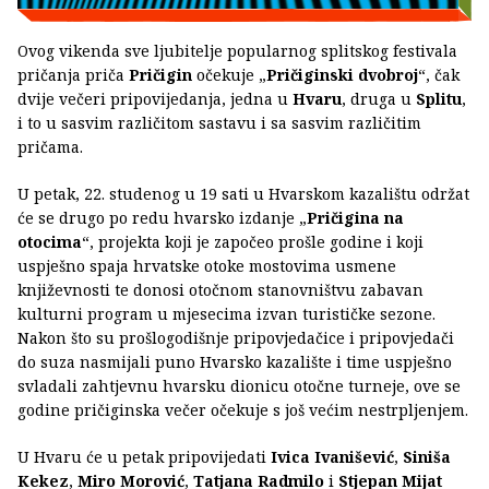
Ovog vikenda sve ljubitelje popularnog splitskog festivala
pričanja priča
Pričigin
očekuje „
Pričiginski dvobroj
“, čak
dvije večeri pripovijedanja, jedna u
Hvaru
, druga u
Splitu
,
i to u sasvim različitom sastavu i sa sasvim različitim
pričama.
U petak, 22. studenog u 19 sati u Hvarskom kazalištu održat
će se drugo po redu hvarsko izdanje „
Pričigina na
otocima
“, projekta koji je započeo prošle godine i koji
uspješno spaja hrvatske otoke mostovima usmene
književnosti te donosi otočnom stanovništvu zabavan
kulturni program u mjesecima izvan turističke sezone.
Nakon što su prošlogodišnje pripovjedačice i pripovjedači
do suza nasmijali puno Hvarsko kazalište i time uspješno
svladali zahtjevnu hvarsku dionicu otočne turneje, ove se
godine pričiginska večer očekuje s još većim nestrpljenjem.
U Hvaru će u petak pripovijedati
Ivica Ivanišević
,
Siniša
Kekez
,
Miro Morović
,
Tatjana Radmilo
i
Stjepan Mijat