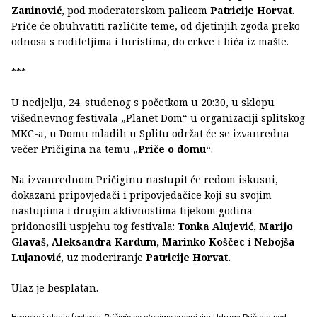
Zaninović
, pod moderatorskom palicom
Patricije Horvat
.
Priče će obuhvatiti različite teme, od djetinjih zgoda preko
odnosa s roditeljima i turistima, do crkve i bića iz mašte.
***
U nedjelju, 24. studenog s početkom u 20:30, u sklopu
višednevnog festivala „Planet Dom“ u organizaciji splitskog
MKC-a, u Domu mladih u Splitu održat će se izvanredna
večer Pričigina na temu „
Priče o domu
“.
Na izvanrednom Pričiginu nastupit će redom iskusni,
dokazani pripovjedači i pripovjedačice koji su svojim
nastupima i drugim aktivnostima tijekom godina
pridonosili uspjehu tog festivala:
Tonka Alujević, Marijo
Glavaš, Aleksandra Kardum, Marinko Koščec
i
Nebojša
Lujanović
, uz moderiranje
Patricije Horvat.
Ulaz je besplatan.