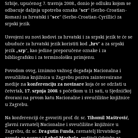
Srbije, upućenog 7. travnja 2008., donio je odluku kojom se
odbacuje daljnja upotreba oznaka "
scr
" (Serbo-Croatian-
Roman) za hrvatski i "
scc
" (Serbo-Croatian-Cyrillic) za
srpski jezik.
Usvojeni su novi kodovi za hrvatski i za srpski jezik te će se
ubuduće za hrvatski jezik koristiti kod „
hrv
" a za srpski
jezik „
srp
", kao jedine preporučene oznake i za
bibliografsku i za terminološku primjenu.
Povodom ovog, iznimno važnog događaja Nacionalna i
sveučilišna knjižnica u Zagrebu poziva zainteresirane
medije na
konferenciju za novinare
koja će se održati u
četvrtak,
17. srpnja 2008
. s početkom u 11 sati, u Sjedničkoj
dvorani na prvom katu Nacionalne i sveučilišne knjižnice
u Zagrebu.
Na konferenciji će govoriti prof. dr. sc.
Tihomil Maštrović
,
glavni ravnatelj Nacionalne i sveučilišne knjižnice u
Zagrebu, dr. sc.
Dragutin Funda
, ravnatelj Hrvatskoga
zavoda za norme i
Lobel Machala
, voditelj Odsjeka za