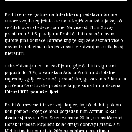
Profil će i ove godine na Interliberu predstaviti brojne
autore svojih uspješnica te nova književna izdanja koja će
se čitati ove i sljedeće godine. Na više od 412 m2 svog
prostora u 5. i 6. paviljonu Profil će biti domaćin svim
ljubiteljima domaće i strane knjige koji žele saznati više o
novim trendovima u književnosti te zbivanjima u školskoj
literaturi.
Osim zbivanja u 5. i 6. Paviljonu, gdje će biti osigurani
popusti do 70%, u vanjskom šatoru Profil nudi totalne
raprodaje, gdje će se moći pronaći knjige za samo 3 kune, a
pri čemu će od svake prodane knjige kuna biti uplaćena
Udruzi RTL pomaže djeci.
Profil će razveseliti sve svoje kupce, koji će dobiti poklon
bon pomoću kojeg će moći pogledati film
Arthur 3: Rat
dvaju svjetova
u CineStaru za samo 20 kn, u slastičarnici
Horak uz jedan kupljeni kolač drugi dobivaju gratis, a u
Meblu imaju popust do 20% na odabrani asortiman.