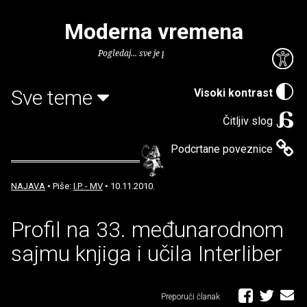
Moderna vremena
Pogledaj... sve je puno knjiga.
Sve teme
Visoki kontrast
Čitljiv slog
Podcrtane poveznice
NAJAVA
• Piše:
I.P. - MV
• 10.11.2010.
Profil na 33. međunarodnom
sajmu knjiga i učila Interliber
Preporuči članak