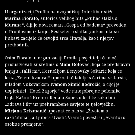
U organizaciji Profila na ovogodišnji Interliber stiže
Marina Fiorato
, autorica velikog hita „Puhač stakla s
Murana“, čiji je novi roman „Gospa od badema“ preveden
u Profilovom izdanju. Bestseler o slatko-gorkom okusu
ljubavi zacijelo će osvojiti srca čitatelja, kao i njegov
prethodnik.
Osim Fiorato, u organizaciji Profila posjetitelji će moći
prisustvovati susretima s
Mani Gotovac,
koja će predstaviti
knjigu „Fališ mi“, Kornelijom Benyovsky Šoštarić koja će
kroz „Zeleni kvadrat“ upoznati čitatelje s čarima vrtlarsta,
mladom Vukovarkom
Ivanom Simić Bodrožić,
o čijoj je
uspješnici „Hotel Zagorje“ vode mnogobrojne polemike.
Lejla Kažinić Kreho i Renata Sopek otkrit će kako biti
„Zdrava i fit“ uz prehrambene savjete te tjelovježbu,
Mirjana Krizmanić
upoznat će nas sa „Životom s
različitima“, a Ljubica Uvodić Vranić povesti u „Avanturu
osobne promjene“.