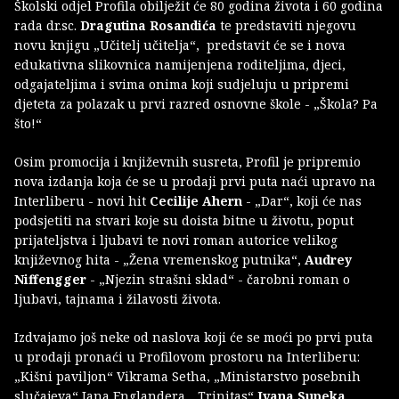
Školski odjel Profila obilježit će 80 godina života i 60 godina
rada dr.sc.
Dragutina Rosandića
te predstaviti njegovu
novu knjigu „Učitelj učitelja“, predstavit će se i nova
edukativna slikovnica namijenjena roditeljima, djeci,
odgajateljima i svima onima koji sudjeluju u pripremi
djeteta za polazak u prvi razred osnovne škole - „Škola? Pa
što!“
Osim promocija i književnih susreta, Profil je pripremio
nova izdanja koja će se u prodaji prvi puta naći upravo na
Interliberu - novi hit
Cecilije Ahern
- „Dar“, koji će nas
podsjetiti na stvari koje su doista bitne u životu, poput
prijateljstva i ljubavi te novi roman autorice velikog
književnog hita - „Žena vremenskog putnika“,
Audrey
Niffengger
- „Njezin strašni sklad“ - čarobni roman o
ljubavi, tajnama i žilavosti života.
Izdvajamo još neke od naslova koji će se moći po prvi puta
u prodaji pronaći u Profilovom prostoru na Interliberu:
„Kišni paviljon“ Vikrama Setha, „Ministarstvo posebnih
slučajeva“ Iana Englandera, „Trinitas“
Ivana Supeka
,