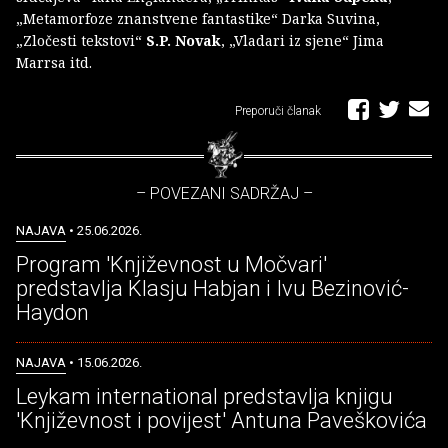
„Metamorfoze znanstvene fantastike“ Darka Suvina,
„Zločesti tekstovi“
S.P. Novak
, „Vladari iz sjene“ Jima
Marrsa itd.
Preporuči članak
– POVEZANI SADRŽAJ –
NAJAVA
• 25.06.2026.
Program 'Književnost u Močvari'
predstavlja Klasju Habjan i Ivu Bezinović-
Haydon
NAJAVA
• 15.06.2026.
Leykam international predstavlja knjigu
'Književnost i povijest' Antuna Paveškovića