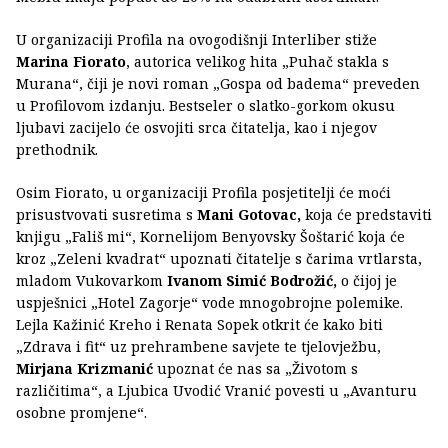
U organizaciji Profila na ovogodišnji Interliber stiže
Marina Fiorato
, autorica velikog hita „Puhač stakla s
Murana“, čiji je novi roman „Gospa od badema“ preveden
u Profilovom izdanju. Bestseler o slatko-gorkom okusu
ljubavi zacijelo će osvojiti srca čitatelja, kao i njegov
prethodnik.
Osim Fiorato, u organizaciji Profila posjetitelji će moći
prisustvovati susretima s
Mani Gotovac,
koja će predstaviti
knjigu „Fališ mi“, Kornelijom Benyovsky Šoštarić koja će
kroz „Zeleni kvadrat“ upoznati čitatelje s čarima vrtlarsta,
mladom Vukovarkom
Ivanom Simić Bodrožić,
o čijoj je
uspješnici „Hotel Zagorje“ vode mnogobrojne polemike.
Lejla Kažinić Kreho i Renata Sopek otkrit će kako biti
„Zdrava i fit“ uz prehrambene savjete te tjelovježbu,
Mirjana Krizmanić
upoznat će nas sa „Životom s
različitima“, a Ljubica Uvodić Vranić povesti u „Avanturu
osobne promjene“.