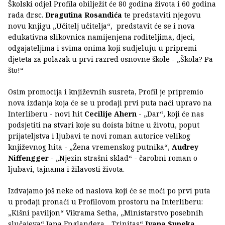
Školski odjel Profila obilježit će 80 godina života i 60 godina
rada dr.sc.
Dragutina Rosandića
te predstaviti njegovu
novu knjigu „Učitelj učitelja“, predstavit će se i nova
edukativna slikovnica namijenjena roditeljima, djeci,
odgajateljima i svima onima koji sudjeluju u pripremi
djeteta za polazak u prvi razred osnovne škole - „Škola? Pa
što!“
Osim promocija i književnih susreta, Profil je pripremio
nova izdanja koja će se u prodaji prvi puta naći upravo na
Interliberu - novi hit
Cecilije Ahern
- „Dar“, koji će nas
podsjetiti na stvari koje su doista bitne u životu, poput
prijateljstva i ljubavi te novi roman autorice velikog
književnog hita - „Žena vremenskog putnika“,
Audrey
Niffengger
- „Njezin strašni sklad“ - čarobni roman o
ljubavi, tajnama i žilavosti života.
Izdvajamo još neke od naslova koji će se moći po prvi puta
u prodaji pronaći u Profilovom prostoru na Interliberu:
„Kišni paviljon“ Vikrama Setha, „Ministarstvo posebnih
slučajeva“ Iana Englandera, „Trinitas“
Ivana Supeka
,