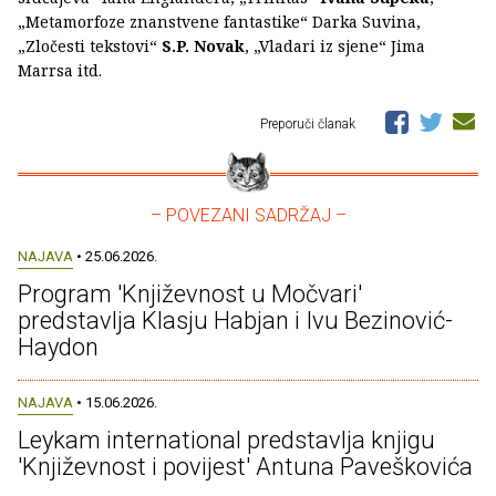
„Metamorfoze znanstvene fantastike“ Darka Suvina,
„Zločesti tekstovi“
S.P. Novak
, „Vladari iz sjene“ Jima
Marrsa itd.
Preporuči članak
– POVEZANI SADRŽAJ –
NAJAVA
• 25.06.2026.
Program 'Književnost u Močvari'
predstavlja Klasju Habjan i Ivu Bezinović-
Haydon
NAJAVA
• 15.06.2026.
Leykam international predstavlja knjigu
'Književnost i povijest' Antuna Paveškovića