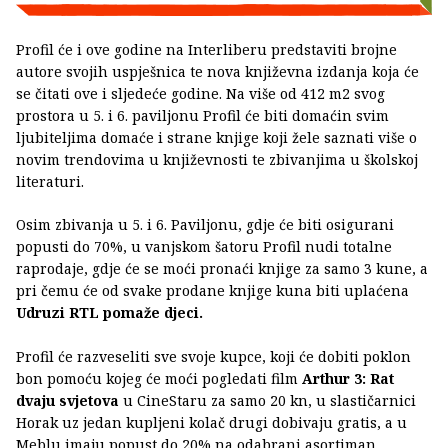
Profil će i ove godine na Interliberu predstaviti brojne
autore svojih uspješnica te nova književna izdanja koja će
se čitati ove i sljedeće godine. Na više od 412 m2 svog
prostora u 5. i 6. paviljonu Profil će biti domaćin svim
ljubiteljima domaće i strane knjige koji žele saznati više o
novim trendovima u književnosti te zbivanjima u školskoj
literaturi.
Osim zbivanja u 5. i 6. Paviljonu, gdje će biti osigurani
popusti do 70%, u vanjskom šatoru Profil nudi totalne
raprodaje, gdje će se moći pronaći knjige za samo 3 kune, a
pri čemu će od svake prodane knjige kuna biti uplaćena
Udruzi RTL pomaže djeci.
Profil će razveseliti sve svoje kupce, koji će dobiti poklon
bon pomoću kojeg će moći pogledati film
Arthur 3: Rat
dvaju svjetova
u CineStaru za samo 20 kn, u slastičarnici
Horak uz jedan kupljeni kolač drugi dobivaju gratis, a u
Meblu imaju popust do 20% na odabrani asortiman.