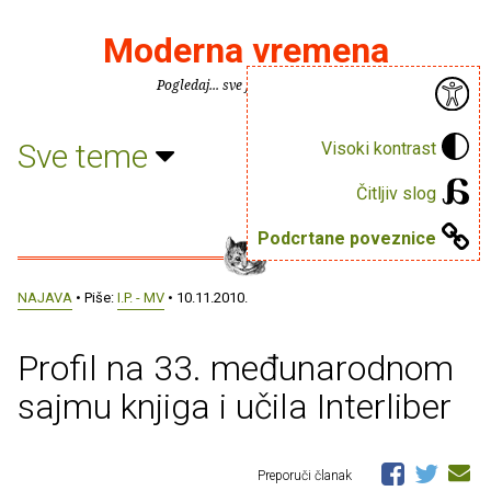
Moderna vremena
Pogledaj... sve je puno knjiga.
Sve teme
Visoki kontrast
Čitljiv slog
Podcrtane poveznice
NAJAVA
• Piše:
I.P. - MV
• 10.11.2010.
Profil na 33. međunarodnom
sajmu knjiga i učila Interliber
Preporuči članak