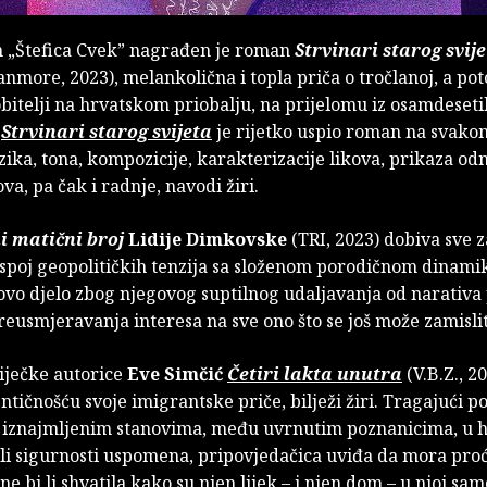
 „Štefica Cvek” nagrađen je roman
Strvinari starog svij
nmore, 2023), melankolična i topla priča o tročlanoj, a po
bitelji na hrvatskom priobalju, na prijelomu iz osamdeseti
.
Strvinari starog svijeta
je rijetko uspio roman na svako
zika, tona, kompozicije, karakterizacije likova, prikaza od
va, pa čak i radnje, navodi žiri.
i matični broj
Lidije Dimkovske
(TRI, 2023) dobiva sve z
 spoj geopolitičkih tenzija sa složenom porodičnom dinami
 ovo djelo zbog njegovog suptilnog udaljavanja od narativa p
reusmjeravanja interesa na sve ono što se još može zamislit
iječke autorice
Eve Simčić
Četiri lakta unutra
(V.B.Z., 2
entičnošću svoje imigrantske priče, bilježi žiri. Tragajući p
iznajmljenim stanovima, među uvrnutim poznanicima, u 
li sigurnosti uspomena, pripovjedačica uviđa da mora proć
e bi li shvatila kako su njen lijek – i njen dom – u njoj sam