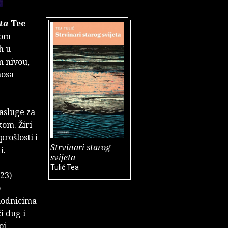
eta
Tee
tom
h u
m nivou,
nosa
asluge za
kom. Žiri
rošlosti i
Strvinari starog
i.
svijeta
Tulić Tea
023)
o
hodnicima
i dug i
oj.