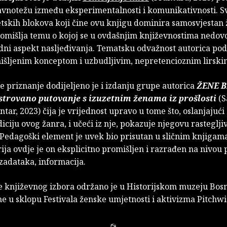
avnotežu između eksperimentalnosti i komunikativnosti. 
tskih blokova koji čine ovu knjigu dominira samosvjestan 
romišlja temu o kojoj se u ovdašnjim književnostima nedov
odni aspekt nasljeđivanja. Tematsku odvažnost autorica po
šljenim konceptom i uzbudljivim, nepretencioznim lirski
 priznanje dodijeljeno je i izdanju grupe autorica
ŽENE B
ustrovano putovanje s izuzetnim ženama iz prošlosti
(S
ntar, 2023) čija je vrijednost upravo u tome što, oslanjajući
iciju ovog žanra, i učeći iz nje, pokazuje njegovu rastegljiv
. Pedagoški element je uvek bio prisutan u sličnim knjigam
rija ovdje je on eksplicitno promišljen i razrađen na nivou 
zadataka, informacija.
e književnog izbora održano je u Historijskom muzeju Bosn
e u sklopu Festivala ženske umjetnosti i aktivizma Pitchwi