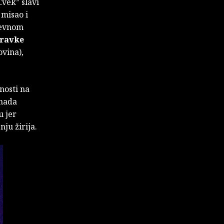
vek” slavi
 misao i
ževnom
ravke
vina),
nosti na
 nada
u jer
ju žirija.