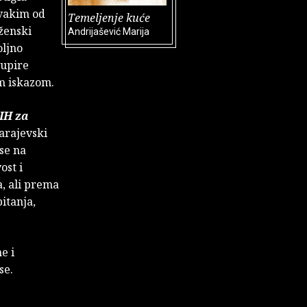
Svakim od
Temeljenje kuće
ženski
Andrijašević Marija
oljno
dupire
m iskazom.
IH za
arajevski
 se na
ost i
a, ali prema
pitanja,
e i
se.