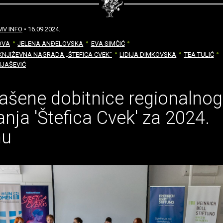
MV INFO
• 16.09.2024.
OVA
JELENA ANĐELOVSKA
EVA SIMČIĆ
KNJIŽEVNA NAGRADA „ŠTEFICA CVEK”
LIDIJA DIMKOVSKA
TEA TULIĆ
IJAŠEVIĆ
ašene dobitnice regionalnog
anja 'Štefica Cvek' za 2024.
nu