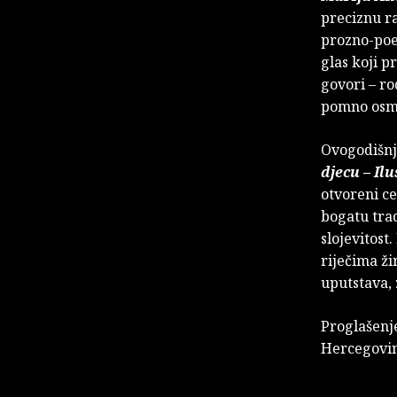
preciznu r
prozno-poe
glas koji p
govori – r
pomno osmi
Ovogodišnje
djecu – Il
otvoreni ce
bogatu trad
slojevitost
riječima ži
uputstava, 
Proglašenj
Hercegovin