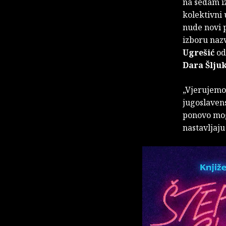
na sedam i
kolektivni 
nude novi 
izboru naz
Ugrešić
odl
Dara Šljuk
„Vjerujemo
jugoslavens
ponovo mogu
nastavljaju