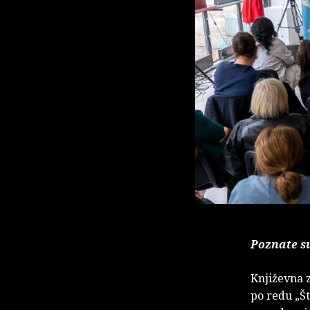
Poznate su
Književna z
po redu „Št