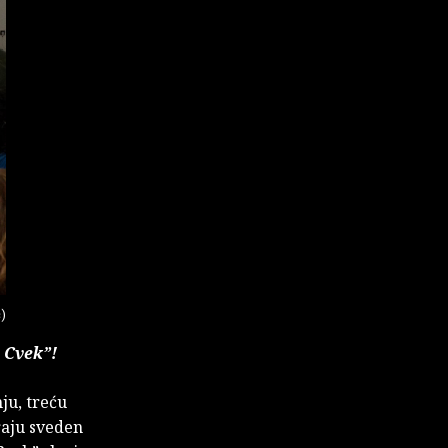
ć)
 Cvek”!
ju, treću
raju sveden