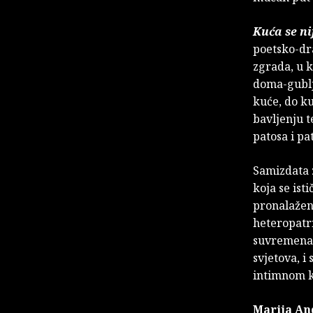
Kuća se n
poetsko-dr
zgrada, u k
doma-gublj
kuće, do ku
bavljenju t
patosa i pa
Samizdata 
koja se is
pronalaženj
heteropatri
suvremena o
svjetova, i
intimnom 
Marija An