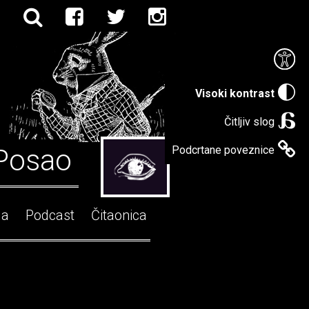
Visoki kontrast
Čitljiv slog
Posao
Podcrtane poveznice
ga
Podcast
Čitaonica