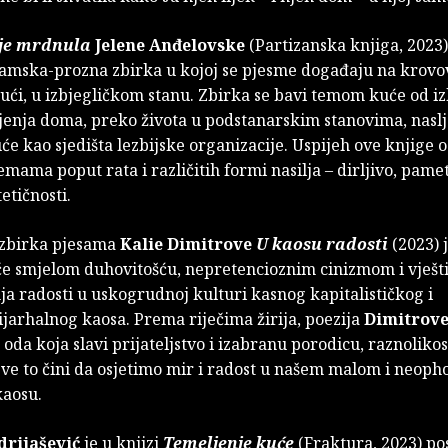
ije mrdnula
Jelene Anđelovske
(Partizanska knjiga, 2023)
amska-prozna zbirka u kojoj se pjesme događaju na krov
ući, u izbjegličkom stanu. Zbirka se bavi temom kuće od i
enja doma, preko života u podstanarskim stanovima, nasl
će kao sjedišta lezbijske organizacije. Uspijeh ove knjige o
emama poput rata i različitih formi nasilja – dirljivo, pamet
tetičnosti.
zbirka pjesama
Kalie Dimitrove
U kaosu radosti
(2023) 
tiče smjelom duhovitošću, nepretencioznim cinizmom i vješ
a radosti u uskogrudnoj kulturi kasnog kapitalističkog i
jarhalnog kaosa. Prema riječima žirija, poezija
Dimitrov
da koja slavi prijateljstvo i izabranu porodicu, raznoliko
 sve to čini da osjetimo mir i radost u našem malom i neo
kaosu.
drijašević
je u knjizi
Temeljenje kuće
(Fraktura, 2023) po