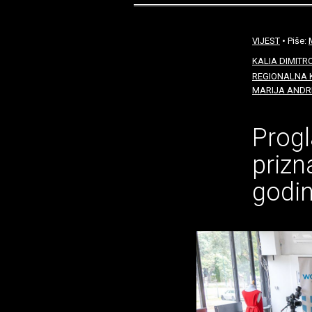
VIJEST
• Piše:
KALIA DIMITR
REGIONALNA 
MARIJA ANDR
Progl
prizn
godi