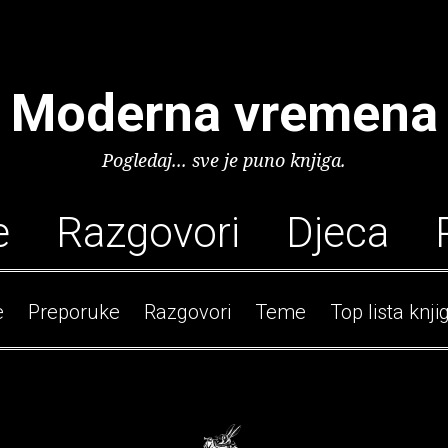
Moderna vremena
Pogledaj... sve je puno knjiga.
e
Razgovori
Djeca
e
Preporuke
Razgovori
Teme
Top lista knji