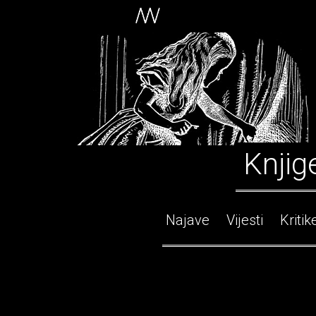
Knjig
Najave
Vijesti
Kritik