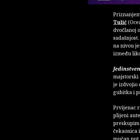
Priznanjem
Tulić
(Ocea
dvočlanoj o
sadašnjost
na nivou je
između liko
Jedinstven
majstorski
je izdvojio
gubitka i p
Prvijenac r
plijeni aut
preskupim 
čekaonica i
mučan put n