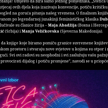
zdanja! Umjesto da bira samo jednog pobjednika, „Štefica C
utjecaj ovih djela koja izazivaju konvencije, potiču kritičku
pogled na goruća pitanja našeg vremena. O finalnom knji
vanom po legendarnoj junakinji feminističkog klasika
Dub
učivale su članice žirija –
Maja Abadžija
(Bosna i Hercego
ić
(Srbija) i
Manja Veličkovska
(Sjeverna Makedonija).
 da knjige koje biramo pomiču granice suvremene književ
kom prostoru i stvaraju nove svjetove u kojima su otpor i
ći. Svi ovi radovi su neophodni i svi zaslužuju vašu pažnj
 provocirati dijalog i potiču promjene”, navodi se u priopćen