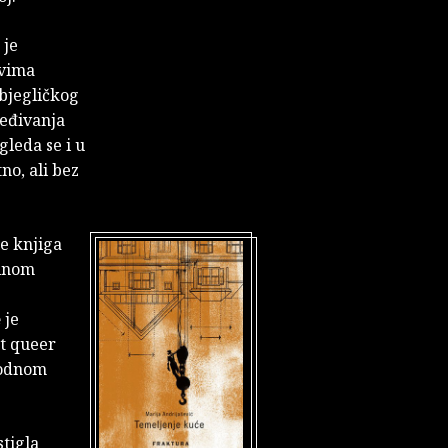
 je
ovima
zbjegličkog
jeđivanja
gleda se i u
no, ali bez
je knjiga
tinom
e
je
st queer
phodnom
stigla