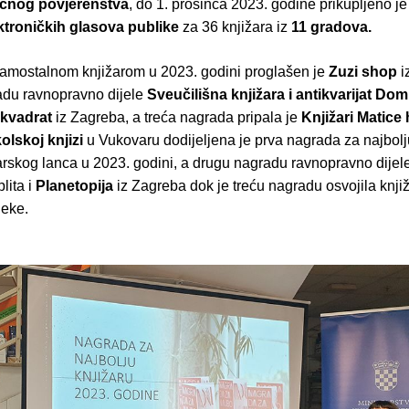
učnog povjerenstva
, do 1. prosinca 2023. godine prikupljeno j
ktroničkih glasova publike
za 36 knjižara iz
11 gradova.
amostalnom knjižarom u 2023. godini proglašen je
Zuzi shop
i
du ravnopravno dijele
Sveučilišna knjižara i antikvarijat Do
 kvadrat
iz Zagreba, a treća nagrada pripala je
Knjižari Matice
olskoj knjizi
u Vukovaru dodijeljena je prva nagrada za najbolj
arskog lanca u 2023. godini, a drugu nagradu ravnopravno dijele
lita i
Planetopija
iz Zagreba dok je treću nagradu osvojila knji
jeke.