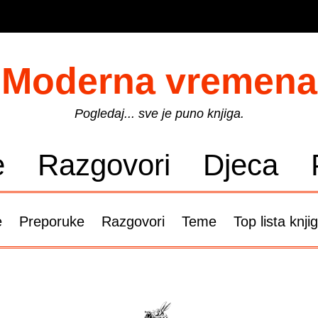
Moderna vremena
Pogledaj... sve je puno knjiga.
e
Razgovori
Djeca
e
Preporuke
Razgovori
Teme
Top lista knji