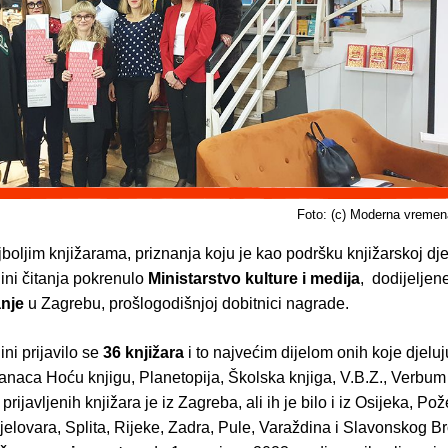
Foto: (c) Moderna vremen
oljim knjižarama, priznanja koju je kao podršku knjižarskoj dje
ini čitanja pokrenulo
Ministarstvo kulture i medija
, dodijeljen
anje
u Zagrebu, prošlogodišnjoj dobitnici nagrade.
ni prijavilo se
36 knjižara
i to najvećim dijelom onih koje djeluj
lanaca Hoću knjigu, Planetopija, Školska knjiga, V.B.Z., Verbum
prijavljenih knjižara je iz Zagreba, ali ih je bilo i iz Osijeka, Po
jelovara, Splita, Rijeke, Zadra, Pule, Varaždina i Slavonskog B