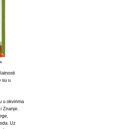
a
latnosti
e su u
u u okvirima
 i Znanje.
žege,
roda. Uz