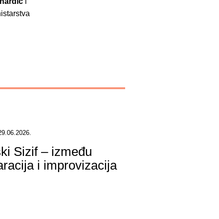
nardić
i
istarstva
29.06.2026.
ški Sizif – između
racija i improvizacija