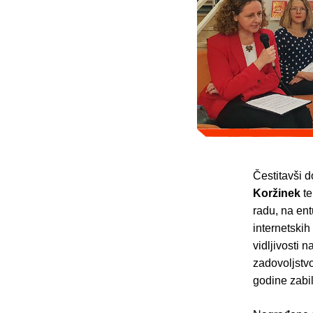
Čestitavši d
Koržinek
te
radu, na ent
internetskih
vidljivosti n
zadovoljstvo
godine zabi