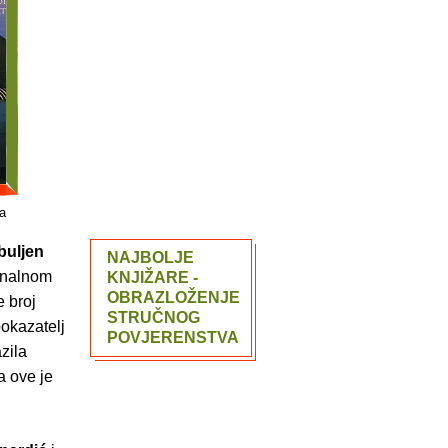
a
buljen
NAJBOLJE
onalnom
KNJIŽARE -
OBRAZLOŽENJE
e broj
STRUČNOG
pokazatelj
POVJERENSTVA
azila
a ove je