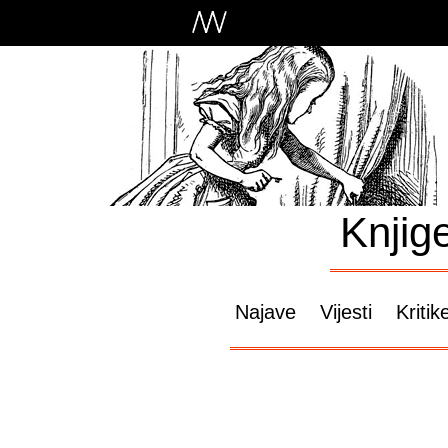
Knjig
Najave
Vijesti
Kritik