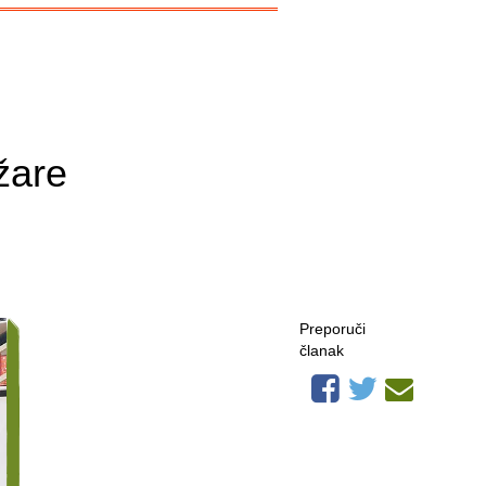
žare
Preporuči
članak