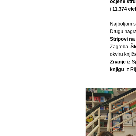
ocjene str
i
11.374 ele
Najboljom s
Drugu nagra
Stripovi na
Zagreba.
Šk
okviru knjiž
Znanje
iz Sp
knjigu
iz Ri