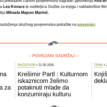
u predstavili članovi povjerenstva nagrade: pjesnikinja
Ana Br
ca
Lea Kovacs
te voditeljica Službe za knjigu i nakladništvo Min
dija
Mihaela Majcen Marinić
.
obrazloženja stručnog povjerenstva potražite na
poveznici
.
– POVEZANI SADRŽAJ –
RAZGOVOR
• 21.05.2026.
TEMA
• 
rna
Krešimir Partl : Kulturnom
Knji
iskaznicom želimo
dekla
a za
potaknuti mlade da
konzumiraju kulturu