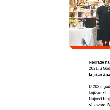
Nagrade najb
2021. u God
knjižari Zn
U 2023. godi
knjižarskih 
Najveći broj 
Vukovara, B