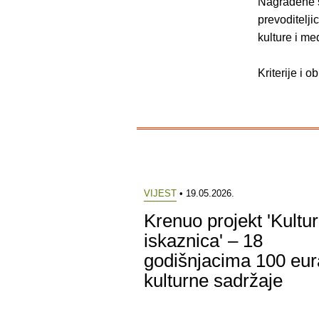
Nagrađene s
prevoditelji
kulture i me
Kriterije i 
VIJEST
• 19.05.2026.
Krenuo projekt 'Kultu
iskaznica' – 18
godišnjacima 100 eur
kulturne sadržaje