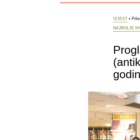
VIJEST
• Piš
NAJBOLJE K
Progl
(anti
godin