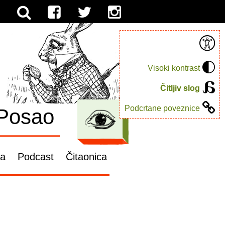
Visoki kontrast
Čitljiv slog
Podcrtane poveznice
Posao
ga
Podcast
Čitaonica