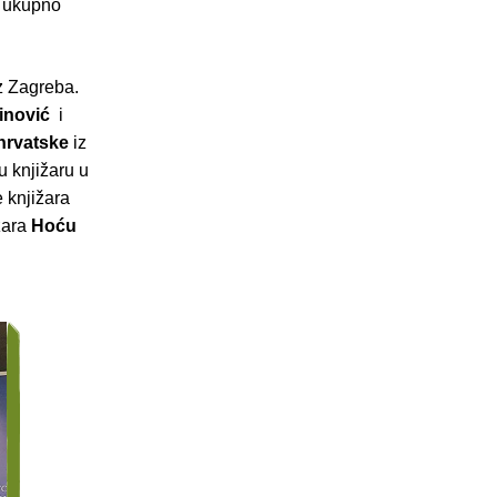
e ukupno
z Zagreba.
minović
i
 hrvatske
iz
u knjižaru u
 knjižara
žara
Hoću