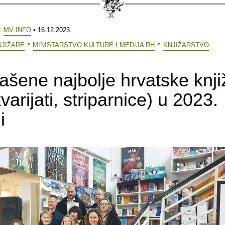
e:
MV INFO
• 16.12.2023.
NJIŽARE
MINISTARSTVO KULTURE I MEDIJA RH
KNJIŽARSTVO
ašene najbolje hrvatske knji
kvarijati, striparnice) u 2023.
i