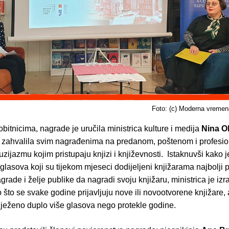
Foto: (c) Moderna vremen
obitnicima, nagrade je uručila ministrica kulture i medija
Nina O
 zahvalila svim nagrađenima na predanom, poštenom i profesi
uzijazmu kojim pristupaju knjizi i književnosti. Istaknuvši kako j
 glasova koji su tijekom mjeseci dodijeljeni knjižarama najbolji 
agrade i želje publike da nagradi svoju knjižaru, ministrica je izr
 što se svake godine prijavljuju nove ili novootvorene knjižare, 
lježeno duplo više glasova nego protekle godine.