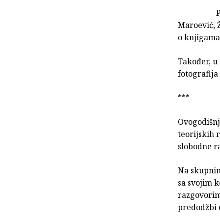
P
Maroević, Ž
o knjigama
Također, u
fotografija
***
Ovogodišnji
teorijskih
slobodne r
Na skupnim
sa svojim 
razgovorim
predodžbi 