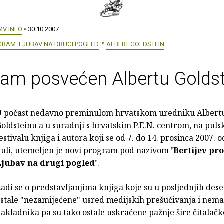
MV INFO
• 30.10.2007.
GRAM: LJUBAV NA DRUGI POGLED
ALBERT GOLDSTEIN
ram posvećen Albertu Golds
U počast nedavno preminulom hrvatskom uredniku Albert
oldsteinu a u suradnji s hrvatskim P.E.N. centrom, na pul
estivalu knjiga i autora koji se od 7. do 14. prosinca 2007. 
Puli, utemeljen je novi program pod nazivom
'Bertijev pr
Ljubav na drugi pogled'
.
adi se o predstavljanjima knjiga koje su u posljednjih des
ostale "nezamijećene" usred medijskih prešućivanja i nem
akladnika pa su tako ostale uskraćene pažnje šire čitalačk