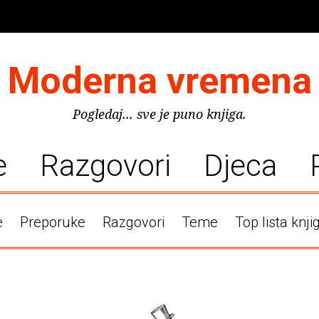
Moderna vremena
Pogledaj... sve je puno knjiga.
e
Razgovori
Djeca
e
Preporuke
Razgovori
Teme
Top lista knji