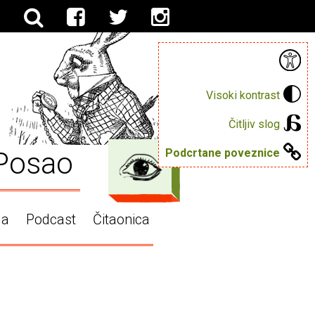
Visoki kontrast
Čitljiv slog
Posao
Podcrtane poveznice
ga
Podcast
Čitaonica