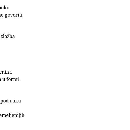
Tonko
e govoriti
izložba
vnih i
h u formi
 pod ruku
emeljenijih