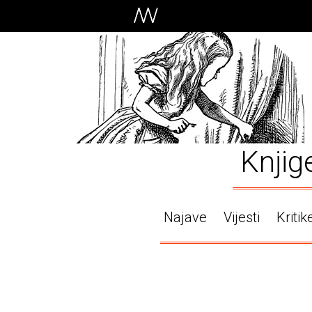
Knjig
Najave
Vijesti
Kritik