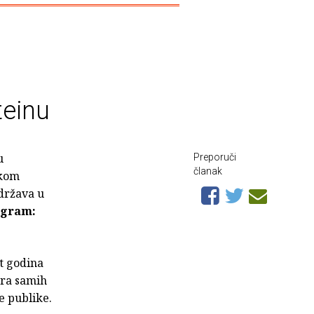
teinu
u
Preporuči
članak
skom
održava u
ogram:
et godina
ara samih
e publike.