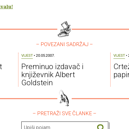
ivalu!
– POVEZANI SADRŽAJ –
VIJEST
• 20.05.2007.
VIJEST
• 
t
Preminuo izdavač i
Crtež
književnik Albert
papir
Goldstein
– PRETRAŽI SVE ČLANKE –