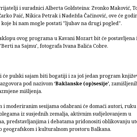
rijatelji i suradnici Alberta Goldsteina: Zvonko Maković, 
arko Paić, Nikica Petrak i Nadežda Čačinović, ove će godin
 koje bi nam mogle postati "ljubav na drugi pogled".
 sklopu ovog programa u Kavani Mozart bit će postavljena 
 'Berti na Sajmu', fotografa Ivana Balića Cobre.
 će pulski sajam biti bogatiji i za još jedan program knjiže
 razgovora pod nazivom
‘Baklanske (op)sesije’
, zamišljeni
azmjene mišljenja.
 i moderiranim sesijama odabrani će domaći autori, ruku
kolegama iz susjednih zemalja, aktivnim sudjelovanjem u
a, predstavljanjima i debatama pridonositi oblikovanju ut
o geografskom i kulturalnom prostoru Balkana.