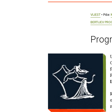
VIJEST
• Piše:
BERTIJEV PRO
Prog
G
f
R
n