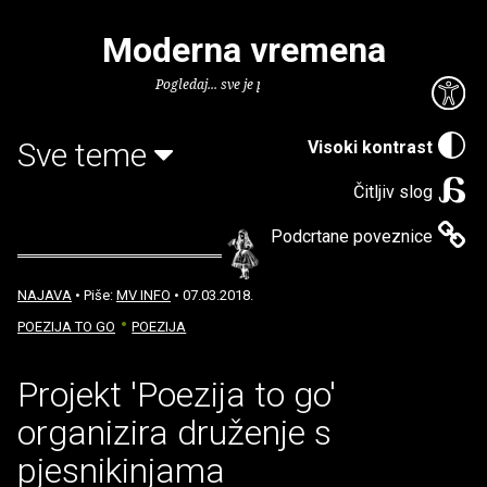
Moderna vremena
Pogledaj... sve je puno knjiga.
Sve teme
Visoki kontrast
Čitljiv slog
Podcrtane poveznice
NAJAVA
• Piše:
MV INFO
• 07.03.2018.
POEZIJA TO GO
POEZIJA
Projekt 'Poezija to go'
organizira druženje s
pjesnikinjama