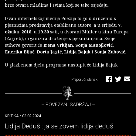
brzo otvara mladima i svima koji se tako osjećaju.
Izvan internetskog medija Poezija to go u druženju s
pjesnicima predstavlja etablirane autore, a u srijedu
7.
ožujka 2018.
u
19.30
sati, u dvorani Müller u kinu Europa
(Zagreb), organizira druženje s pjesnikinjama. Svoje
stihove govorit će
Irena Vrkljan
,
Sonja Manojlović
,
Enerika Bijač
,
Dorta Jagić, Lidija Bajuk
i
Sonja Zubović
.
U glazbenom djelu programa nastupit će Lidija Bajuk.
Preporuči članak
– POVEZANI SADRŽAJ –
KRITIKA
• 02.02.2024.
Lidija Deduš : ja se zovem lidija deduš