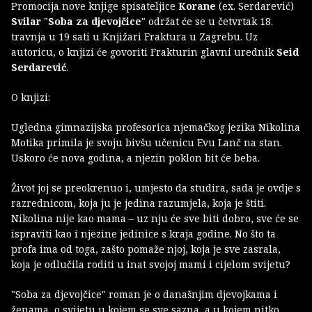
Promocija nove knjige spisateljice
Korane
(ex. Serdarević)
Svilar
"
Soba za djevojčice
" održat će se u četvrtak 18.
travnja u 19 sati u Knjižari Fraktura u Zagrebu. Uz
autoricu, o knjizi će govoriti Frakturin glavni urednik
Seid
Serdarević
.
O knjizi:
Ugledna gimnazijska profesorica njemačkog jezika Nikolina
Motika primila je svoju bivšu učenicu Evu Lanč na stan.
Uskoro će nova godina, a njezin poklon bit će beba.
Život joj se preokrenuo i, umjesto da studira, sada je ovdje s
razrednicom, koja ju je jedina razumjela, koja je štiti.
Nikolina nije kao mama – uz nju će sve biti dobro, sve će se
ispraviti kao i njezine jedinice s kraja godine. No što ta
profa ima od toga, zašto pomaže njoj, koja je sve zasrala,
koja je odlučila roditi u inat svojoj mami i cijelom svijetu?
"Soba za djevojčice" roman je o današnjim djevojkama i
ženama, o svijetu u kojem se sve sazna, a u kojem nitko