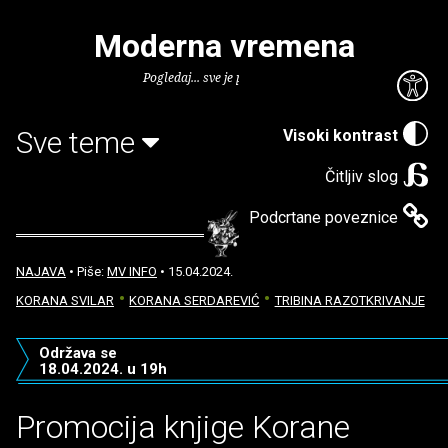
Moderna vremena
Pogledaj... sve je puno knjiga.
Sve teme
Visoki kontrast
Čitljiv slog
Podcrtane poveznice
NAJAVA
• Piše:
MV INFO
• 15.04.2024.
KORANA SVILAR
KORANA SERDAREVIĆ
TRIBINA RAZOTKRIVANJE
Održava se
18.04.2024. u 19h
Promocija knjige Korane