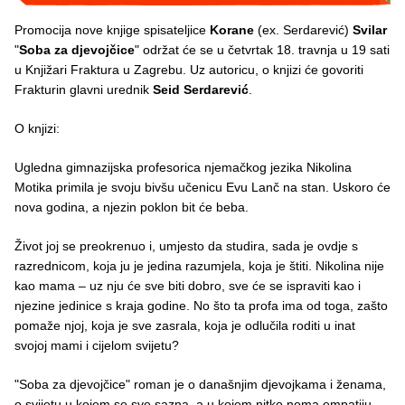
Promocija nove knjige spisateljice
Korane
(ex. Serdarević)
Svilar
"
Soba za djevojčice
" održat će se u četvrtak 18. travnja u 19 sati
u Knjižari Fraktura u Zagrebu. Uz autoricu, o knjizi će govoriti
Frakturin glavni urednik
Seid Serdarević
.
O knjizi:
Ugledna gimnazijska profesorica njemačkog jezika Nikolina
Motika primila je svoju bivšu učenicu Evu Lanč na stan. Uskoro će
nova godina, a njezin poklon bit će beba.
Život joj se preokrenuo i, umjesto da studira, sada je ovdje s
razrednicom, koja ju je jedina razumjela, koja je štiti. Nikolina nije
kao mama – uz nju će sve biti dobro, sve će se ispraviti kao i
njezine jedinice s kraja godine. No što ta profa ima od toga, zašto
pomaže njoj, koja je sve zasrala, koja je odlučila roditi u inat
svojoj mami i cijelom svijetu?
"Soba za djevojčice" roman je o današnjim djevojkama i ženama,
o svijetu u kojem se sve sazna, a u kojem nitko nema empatiju.