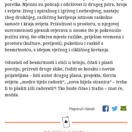
poretka. Njezini su poticaji i održivost iz drugog jutra, broja
i svijeta: živog i spiralnog i igrivog i nebrojivog, nastaju
zbog drukčijeg, različitog bavljenja istinom raskošne
samoće i kraja svijeta. Prisutnost u prostoru, u njegovoj
suvremenosti pjesnik ovjerava u onome što je pokrenulo
jezični stroj, što otkriva mjesto razlike, prijelom vremena i
prostora (kulture, povijesti), pukotinu i raskid s
besmrtnošću, s idejom vječnog i cikličnog kretanja.
Odustati od besmrtnosti i otići u šetnju, čitati i pisati
poeziju, prizvati druge slike, čuditi se koraku i novim
prijateljima – biti autor drugog plana, projekta, tlocrta
svijeta: „modro tijelo radosti“, „nova bijela stranica“ – treba
li to plašiti i/ili radovati?! Tko bude čitao i tražio – znat će,
možda.
Preporuči članak