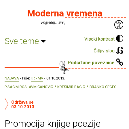
Moderna vremena
Pogledaj... sve je puno knjiga.
Sve teme
Visoki kontrast
Čitljiv slog
Podcrtane poveznice
NAJAVA
• Piše:
I.P. - MV
• 01.10.2013.
PISAC MIROSLAVMIĆANOVIĆ
KREŠIMIR BAGIĆ
BRANKO ČEGEC
Održava se
03.10.2013.
Promocija knjige poezije