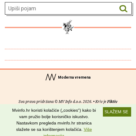
Moderna vremena
Sva prava pridržana © MV Info d.o.o. 2026. • Kriv je
Fiktiv
Mvinfo.hr koristi kolačiće („cookies“) kako bi
SLAŽEM SE
O nama
•
Pomoć
•
Uvjeti korištenja
•
RSS kanali
vam pružio bolje korisničko iskustvo.
Nastavkom pregleda mvinfo.hr stranica
Potraži nas na:
slažete se sa korištenjem kolačića.
Više
informacija