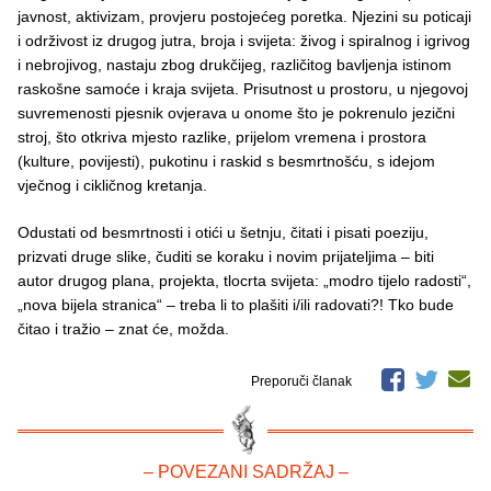
javnost, aktivizam, provjeru postojećeg poretka. Njezini su poticaji
i održivost iz drugog jutra, broja i svijeta: živog i spiralnog i igrivog
i nebrojivog, nastaju zbog drukčijeg, različitog bavljenja istinom
raskošne samoće i kraja svijeta. Prisutnost u prostoru, u njegovoj
suvremenosti pjesnik ovjerava u onome što je pokrenulo jezični
stroj, što otkriva mjesto razlike, prijelom vremena i prostora
(kulture, povijesti), pukotinu i raskid s besmrtnošću, s idejom
vječnog i cikličnog kretanja.
Odustati od besmrtnosti i otići u šetnju, čitati i pisati poeziju,
prizvati druge slike, čuditi se koraku i novim prijateljima – biti
autor drugog plana, projekta, tlocrta svijeta: „modro tijelo radosti“,
„nova bijela stranica“ – treba li to plašiti i/ili radovati?! Tko bude
čitao i tražio – znat će, možda.
Preporuči članak
– POVEZANI SADRŽAJ –