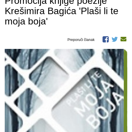
Promocija knjige poezije
Krešimira Bagića 'Plaši li te
moja boja'
Preporuči članak