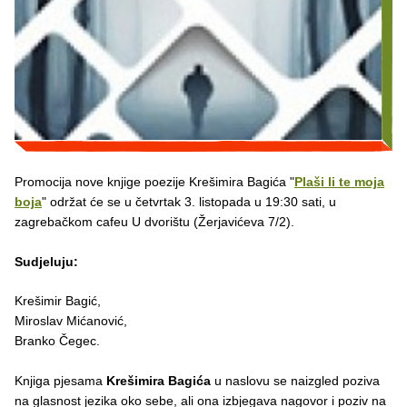
Promocija nove knjige poezije Krešimira Bagića "
Plaši li te moja
boja
" održat će se u četvrtak 3. listopada u 19:30 sati, u
zagrebačkom cafeu U dvorištu (Žerjavićeva 7/2).
Sudjeluju:
Krešimir Bagić,
Miroslav Mićanović,
Branko Čegec.
Knjiga pjesama
Krešimira Bagića
u naslovu se naizgled poziva
na glasnost jezika oko sebe, ali ona izbjegava nagovor i poziv na