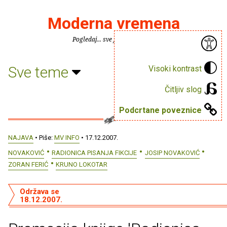
Moderna vremena
Pogledaj... sve je puno knjiga.
Sve teme
Visoki kontrast
Čitljiv slog
Podcrtane poveznice
NAJAVA
• Piše:
MV INFO
• 17.12.2007.
NOVAKOVIĆ
RADIONICA PISANJA FIKCIJE
JOSIP NOVAKOVIĆ
ZORAN FERIĆ
KRUNO LOKOTAR
Održava se
18.12.2007.