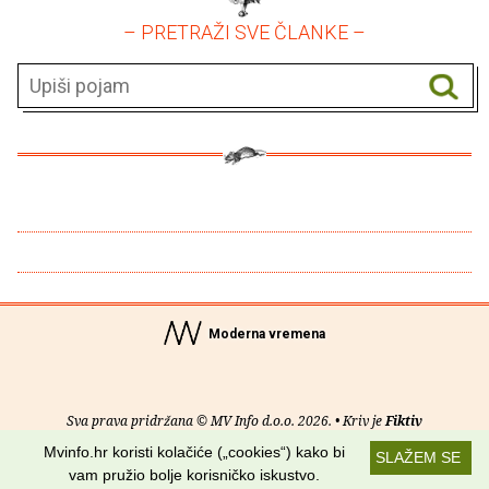
– PRETRAŽI SVE ČLANKE –
Moderna vremena
Sva prava pridržana © MV Info d.o.o. 2026. • Kriv je
Fiktiv
Mvinfo.hr koristi kolačiće („cookies“) kako bi
SLAŽEM SE
O nama
•
Pomoć
•
Uvjeti korištenja
•
RSS kanali
vam pružio bolje korisničko iskustvo.