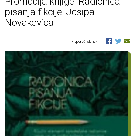
Promocija knjige 'Radionica
pisanja fikcije' Josipa
Novakovića
Preporuči članak