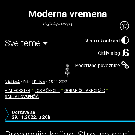
Moderna vremena
Pogledaj... sve je puno knjiga.
Sve teme
Visoki kontrast
Čitljiv slog
Podcrtane poveznice
NAJAVA
• Piše:
I.P. - MV
• 25.11.2022.
E. M. FORSTER
JOSIP ČEKOLJ
GORAN ČOLAKHODŽIĆ
SANJA LOVRENČIĆ
Održava se
29.11.2022. u 20h
Promocija knjige 'Stroj se gasi