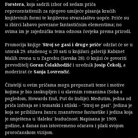
Forstera
, koja sadrži izbor od sedam priča
reprezentativnih za njegovo umijeće pisanja kraćih
književnih formi te književno stvaralaštvo uopće. Priče su
u zbirci labavo povezane fantastičnim elementima; no
svima im je zajednička tema odnosa čovjeka prema prirodi.
Promocija knjige '
Stroj se gasi i druge priče
' održat će se u
utorak 29. studenog u 20 sati u knjižari-galeriji Kabinet
Malih zvona u u Zagrebu (Savska 28). O knjizi će govoriti
prevoditelj
Goran Čolakhodžić
i urednik
Josip Čekolj,
a
moderirat će
Sanja Lovrenčić
.
Čitatelji u ovim pričama mogu prepoznati teme i motive
kojima je bio zaokupljen i u slavnim romanima (Soba s
pogledom, Howards End, Put do Indije). Međutim, jedna od
priča izdvaja se i tematski i stilski – "Stroj se gasi". Jedina je
koja se približava žanru znanstvene fantastike i jedina koja
je smještena u 'daleku' budućnost. Napisana je 1909.
godine, a danas nas istovremeno očarava i plaši svojom
proročanskom vizijom.