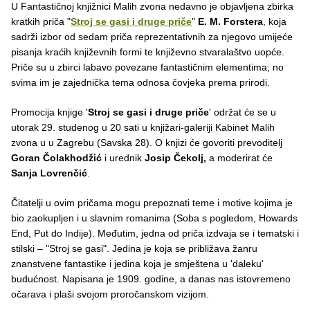
U Fantastičnoj knjižnici Malih zvona nedavno je objavljena zbirka
kratkih priča "
Stroj se gasi i druge priče
"
E. M. Forstera
, koja
sadrži izbor od sedam priča reprezentativnih za njegovo umijeće
pisanja kraćih književnih formi te književno stvaralaštvo uopće.
Priče su u zbirci labavo povezane fantastičnim elementima; no
svima im je zajednička tema odnosa čovjeka prema prirodi.
Promocija knjige '
Stroj se gasi i druge priče
' održat će se u
utorak 29. studenog u 20 sati u knjižari-galeriji Kabinet Malih
zvona u u Zagrebu (Savska 28). O knjizi će govoriti prevoditelj
Goran Čolakhodžić
i urednik
Josip Čekolj,
a moderirat će
Sanja Lovrenčić
.
Čitatelji u ovim pričama mogu prepoznati teme i motive kojima je
bio zaokupljen i u slavnim romanima (Soba s pogledom, Howards
End, Put do Indije). Međutim, jedna od priča izdvaja se i tematski i
stilski – "Stroj se gasi". Jedina je koja se približava žanru
znanstvene fantastike i jedina koja je smještena u 'daleku'
budućnost. Napisana je 1909. godine, a danas nas istovremeno
očarava i plaši svojom proročanskom vizijom.