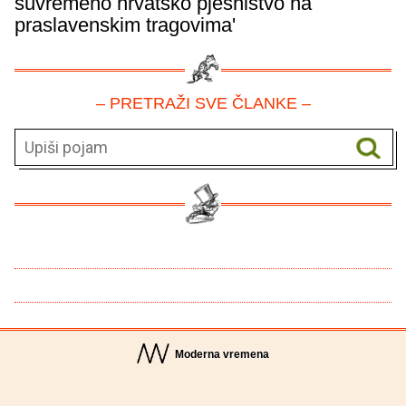
suvremeno hrvatsko pjesništvo na
praslavenskim tragovima'
– PRETRAŽI SVE ČLANKE –
Moderna vremena