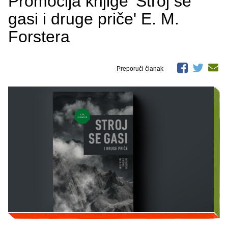
Promocija knjige 'Stroj se
gasi i druge priče' E. M.
Forstera
Preporuči članak