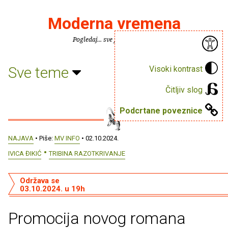
Moderna vremena
Pogledaj... sve je puno knjiga.
Sve teme
Visoki kontrast
Čitljiv slog
Podcrtane poveznice
NAJAVA
• Piše:
MV INFO
• 02.10.2024.
IVICA ĐIKIĆ
TRIBINA RAZOTKRIVANJE
Održava se
03.10.2024. u 19h
Promocija novog romana