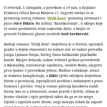
U četvrtak, 3. listopada, s početkom u 19 sati, u Knjižari
Fraktura (Ulica kneza Mislava 17, Zagreb) održat će se
promocija novog romana "
Divlji kvas
" poznatog novinara i
pisca
Ivice Đikića
. Na tribini "Razotkrivanje", u sklopu koje
će autor predstaviti svoje najnovije djelo, o knjizi će
govoriti Frakturin glavni urednik
Seid Serdarević.
Radnja romana "Divlji kvas" smještena je u Duvno, opustjeli
gradić u kojem stanovnici ne nalaze mir ni nakon povratka
Josipa Ljubasa Džopa, bivšeg člana balkanske pljačkaške
bande. Njegov dolazak, nakon trideset godina provedenih
u Njemačkoj, uznemiruje zajednicu, osobito Nadu, njegovu
prvu ljubav. S povratkom Jelene, Nadine rođakinje, stvari
se dodatno kompliciraju, a
Đikić
vješto oživljava slojevitost
života u provinciji, ispreplićući prošlost i sadašnjost s puno
humora i gorčine. Ovaj je roman galerija karaktera naših
života: kao ni u stvarnosti, nema pravih i krivih, svima je
breme vlastite i opće povijesti takvo da ga se ne mogu
riješiti i započeti nove živote, nego moraju čekati da zapuše