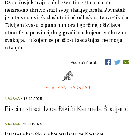
Džop, čovjek trajno obilježen time što je u ratu
neizravno skrivio smrt svog starijeg brata. Povratak
je u Duvnu uvijek zloslutniji od odlaska... Ivica Đikić u
'Divljem kvasu' s puno humora i gorčine, oživljava
atmosferu provincijskog gradića u kojem svatko zna
svakoga, i u kojem se prošlost i sadašnjost ne mogu
odvojiti.
Preporuči članak
– POVEZANI SADRŽAJ –
NAJAVA
• 16.12.2025.
Pisci u stisci: Ivica Đikić i Karmela Špoljarić
NAJAVA
• 28.08.2025.
Bugarsko-škotska autorica Kapka