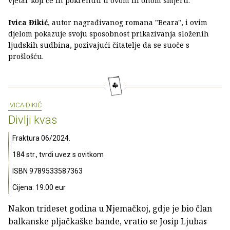
vjetar koji će ih pokrenuti u ovom ili onom smjeru.
Ivica Đikić
, autor nagrađivanog romana "Beara", i ovim
djelom pokazuje svoju sposobnost prikazivanja složenih
ljudskih sudbina, pozivajući čitatelje da se suoče s
prošlošću.
IVICA ÐIKIĆ
Divlji kvas
Fraktura 06/2024.
184 str., tvrdi uvez s ovitkom
ISBN 9789533587363
Cijena: 19.00 eur
Nakon trideset godina u Njemačkoj, gdje je bio član
balkanske pljačkaške bande, vratio se Josip Ljubas