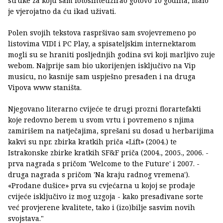
struke za koju sam fotosintetizirao gotovo 10 godina, malo
je vjerojatno da ću ikad uživati.
Polen svojih tekstova raspršivao sam svojevremeno po
listovima VIDI i PC Play, a spisateljskim internektarom
mogli su se hraniti posljednjih godina svi koji marljivo zuje
webom. Najprije sam bio ukorijenjen isključivo na Vip
musicu, no kasnije sam uspješno presađen i na druga
Vipova www staništa.
Njegovano literarno cvijeće te drugi prozni florartefakti
koje redovno berem u svom vrtu i povremeno s njima
zamirišem na natječajima, sprešani su dosad u herbarijima
kakvi su npr. zbirka kratkih priča «Lift» (2004.) te
Istrakonske zbirke kratkih SF&F priča (2004., 2005., 2006. -
prva nagrada s pričom 'Welcome to the Future' i 2007. -
druga nagrada s pričom 'Na kraju radnog vremena').
«Prodane dušice» prva su cvjećarna u kojoj se prodaje
cvijeće isključivo iz mog uzgoja - kako presađivane sorte
već provjerene kvalitete, tako i (izo)bilje sasvim novih
svojstava."