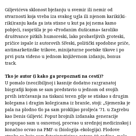
Giljevićeva sklonost bježanju u svemir ili nemir od
stvarnosti koja vreba iza svakog ugla ili njenom kariki(ki-
riki)ranju kada ga ista stisne u kut pa joj nema kamo
pobjeći, raspršila je po «Prodanim dušicama» šaroliko
društvance pitkih humoreski, lako probavljivih groteski,
pričice ispale iz autorovih SFeski, politički spodobne priče,
antimarketinške trikove, minijaturne poetske tikove i po
prvi puta viđeno u jednom književnom izdanju, bonus
track.
Tko je autor (i kako ga prepoznati na cesti)?
U pomalo (neoz)biljnoj i kasnije dodatno razgranatoj
biografiji kojom se sam predstavio u jednom od svojih
prvih istrčavanja na tiskani teren gdje se stiskao s drugim
kolegama i dragim kolegicama iz branše, stoji: „Sjemenka je
pala na plodno tlo pa sam proklijao proljeća '71. u Zagrebu
kao Denis Giljević. Poput brojnih izdanaka generacije
propupao sam u osnovnoj, procvao u srednjoj medicinskoj i
konačno ocvao na PMF-u (biologija-ekologija). Plodove