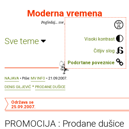
Moderna vremena
Pogledaj... sve je puno knjiga.
Sve teme
Visoki kontrast
Čitljiv slog
Podcrtane poveznice
NAJAVA
• Piše:
MV INFO
• 21.09.2007.
DENIS GILJEVIĆ
PRODANE DUŠICE
Održava se
25.09.2007.
PROMOCIJA : Prodane dušice