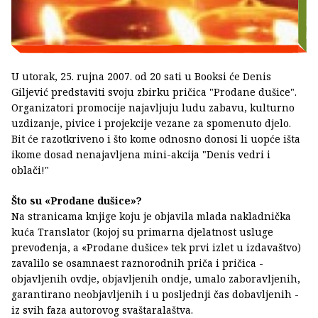
U utorak, 25. rujna 2007. od 20 sati u Booksi će Denis
Giljević predstaviti svoju zbirku pričica "Prodane dušice".
Organizatori promocije najavljuju ludu zabavu, kulturno
uzdizanje, pivice i projekcije vezane za spomenuto djelo.
Bit će razotkriveno i što kome odnosno donosi li uopće išta
ikome dosad nenajavljena mini-akcija "Denis vedri i
oblači!"
Što su «Prodane dušice»?
Na stranicama knjige koju je objavila mlada nakladnička
kuća Translator (kojoj su primarna djelatnost usluge
prevođenja, a «Prodane dušice» tek prvi izlet u izdavaštvo)
zavalilo se osamnaest raznorodnih priča i pričica -
objavljenih ovdje, objavljenih ondje, umalo zaboravljenih,
garantirano neobjavljenih i u posljednji čas dobavljenih -
iz svih faza autorovog svaštaralaštva.