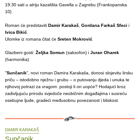
19:30 sati u atriju kazališta Gavella u Zagrebu (Frankopanska
10).
Roman će predstaviti
Damir Karakaš
,
Gordana Farkaš Sfeci
i
Ivica Đikić
.
Ulomke iz romana čitat će
Sreten Mokrović
.
Glazbeni gosti:
Željka Somun
(saksofon) i
Juran Oharek
(harmonika)
"
Sunčanik
", novi roman Damira Karakaša, donosi slojevitu lirsku
priču – istodobno nježnu i grubu – o putovanju djeda i unuka te
njihovoj potrazi za vragom: postoji li on uopće? Hodajući kroz
zadivljujuću prirodu svjedoče neobičnim događajima i susreću
osebujne ljude, gradeći međusobnu povezanost i bliskost.
DAMIR KARAKAŠ
Sunčanik