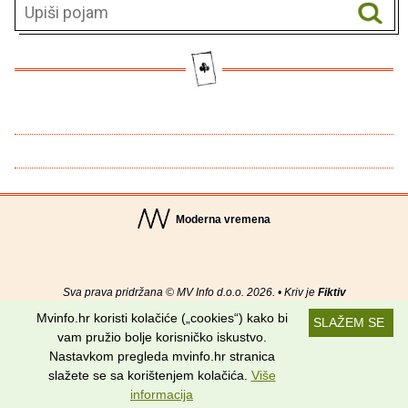
Moderna vremena
Sva prava pridržana © MV Info d.o.o. 2026. • Kriv je
Fiktiv
Mvinfo.hr koristi kolačiće („cookies“) kako bi
SLAŽEM SE
O nama
•
Pomoć
•
Uvjeti korištenja
•
RSS kanali
vam pružio bolje korisničko iskustvo.
Nastavkom pregleda mvinfo.hr stranica
Potraži nas na:
slažete se sa korištenjem kolačića.
Više
informacija