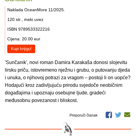
Naklada OceanMore 11/2025.
120 str., meki uvez
ISBN 9789533322216
Cijena: 20.00 eur
Kupi knjigu!
'Sunčanik', novi roman Damira Karakaša donosi slojevitu
lirsku priču, istovremeno nježnu i grubu, o putovanju djeda
i unuka, o njihovoj potrazi za vragom – postoji li on uopće?
Hodajući kroz zadivljujuću prirodu svjedoče neobičnim
događajima i upoznaju osebujne ljude, gradeći
međusobnu povezanost i bliskost.
Preporuči članak