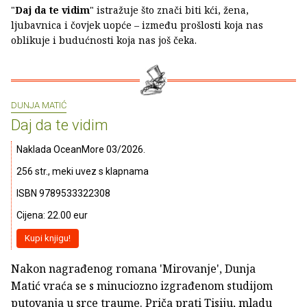
"
Daj da te vidim
" istražuje što znači biti kći, žena,
ljubavnica i čovjek uopće – između prošlosti koja nas
oblikuje i budućnosti koja nas još čeka.
DUNJA MATIĆ
Daj da te vidim
Naklada OceanMore 03/2026.
256 str., meki uvez s klapnama
ISBN 9789533322308
Cijena: 22.00 eur
Kupi knjigu!
Nakon nagrađenog romana 'Mirovanje', Dunja
Matić vraća se s minuciozno izgrađenom studijom
putovanja u srce traume. Priča prati Tisiju, mladu