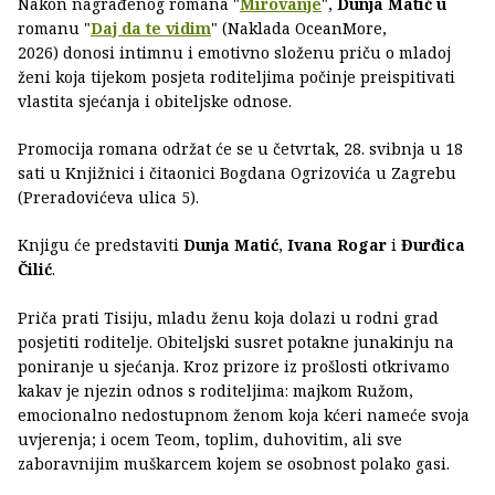
Nakon nagrađenog romana "
Mirovanje
",
Dunja Matić u
romanu "
Daj da te vidim
" (Naklada OceanMore,
2026) donosi intimnu i emotivno složenu priču o mladoj
ženi koja tijekom posjeta roditeljima počinje preispitivati
vlastita sjećanja i obiteljske odnose.
Promocija romana održat će se u četvrtak, 28. svibnja u 18
sati u Knjižnici i čitaonici Bogdana Ogrizovića u Zagrebu
(Preradovićeva ulica 5).
Knjigu će predstaviti
Dunja Matić
,
Ivana Rogar
i
Đurđica
Čilić
.
Priča prati Tisiju, mladu ženu koja dolazi u rodni grad
posjetiti roditelje. Obiteljski susret potakne junakinju na
poniranje u sjećanja. Kroz prizore iz prošlosti otkrivamo
kakav je njezin odnos s roditeljima: majkom Ružom,
emocionalno nedostupnom ženom koja kćeri nameće svoja
uvjerenja; i ocem Teom, toplim, duhovitim, ali sve
zaboravnijim muškarcem kojem se osobnost polako gasi.