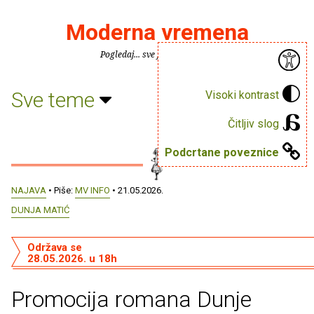
Moderna vremena
Pogledaj... sve je puno knjiga.
Sve teme
Visoki kontrast
Čitljiv slog
Podcrtane poveznice
NAJAVA
• Piše:
MV INFO
• 21.05.2026.
DUNJA MATIĆ
Održava se
28.05.2026. u 18h
Promocija romana Dunje