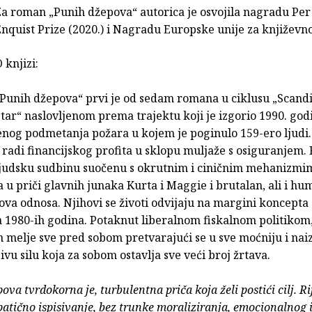
a roman „Punih džepova“ autorica je osvojila nagradu Per
nquist Prize (2020.) i Nagradu Europske unije za književnos
 knjizi:
„Punih džepova“ prvi je od sedam romana u ciklusu „Scand
tar“ naslovljenom prema trajektu koji je izgorio 1990. god
enog podmetanja požara u kojem je poginulo 159-ero ljudi.
radi financijskog profita u sklopu muljaže s osiguranjem
ljudsku sudbinu suočenu s okrutnim i ciničnim mehanizmi
 u priči glavnih junaka Kurta i Maggie i brutalan, ali i hu
ova odnosa. Njihovi se životi odvijaju na margini koncepta
a 1980-ih godina. Potaknut liberalnom fiskalnom politikom
 melje sve pred sobom pretvarajući se u sve moćniju i nai
ivu silu koja za sobom ostavlja sve veći broj žrtava.
va tvrdokorna je, turbulentna priča koja želi postići cilj. Rij
atično ispisivanje, bez trunke moraliziranja, emocionalnog 