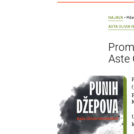
NAJAVA
• Piše
ASTA OLIVIA
Prom
Aste 
(
p
K
U
k