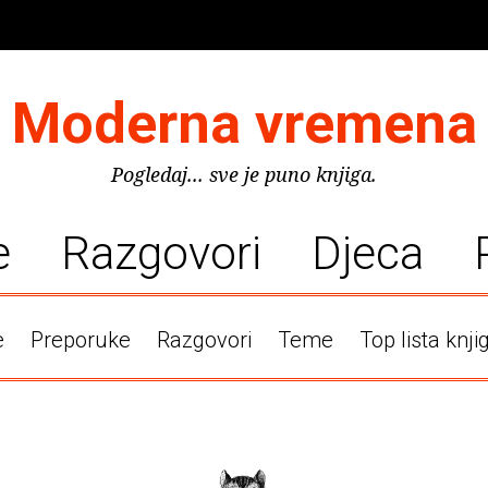
Moderna vremena
Pogledaj... sve je puno knjiga.
e
Razgovori
Djeca
e
Preporuke
Razgovori
Teme
Top lista knji