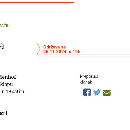
PAŽIN
a'
Održava se
25.11.2024. u 19h
rdenhof
Preporuči
članak
sklopu
 u 19 sati u
er
i