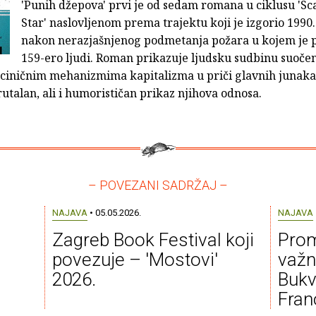
'Punih džepova' prvi je od sedam romana u ciklusu 'S
Star' naslovljenom prema trajektu koji je izgorio 1990.
nakon nerazjašnjenog podmetanja požara u kojem je 
159-ero ljudi. Roman prikazuje ljudsku sudbinu suoče
 ciničnim mehanizmima kapitalizma u priči glavnih junaka
utalan, ali i humorističan prikaz njihova odnosa.
– POVEZANI SADRŽAJ –
NAJAVA
• 05.05.2026.
NAJAVA
Zagreb Book Festival koji
Prom
povezuje – 'Mostovi'
važn
2026.
Bukv
Fran