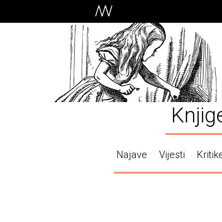
Knjig
Najave
Vijesti
Kritik