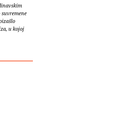
ndinavskim
io suvremene
oizašlo
za, u kojoj