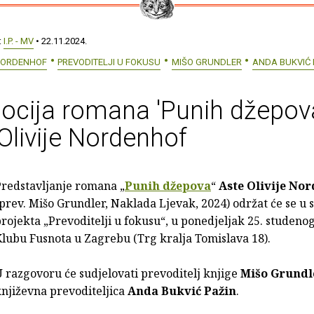
:
I.P. - MV
• 22.11.2024.
 NORDENHOF
PREVODITELJI U FOKUSU
MIŠO GRUNDLER
ANDA BUKVIĆ 
ocija romana 'Punih džepov
Olivije Nordenhof
Predstavljanje romana „
Punih džepova
“
Aste Olivije No
prev. Mišo Grundler, Naklada Ljevak, 2024) održat će se u 
rojekta „Prevoditelji u fokusu“, u ponedjeljak 25. studenog
lubu Fusnota u Zagrebu (Trg kralja Tomislava 18).
 razgovoru će sudjelovati prevoditelj knjige
Mišo Grundl
njiževna prevoditeljica
Anda Bukvić Pažin
.