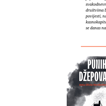
svakodnevn
društvima b
povijesti, n
kasnokapita
se danas na