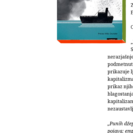
Z
E
O
S
nerazjašnj
podmetnut 
prikazuje 
kapitalizma
prikaz njih
blagostanj
kapitalizam
nezaustavlj
„Punih džepo
pojava: emp