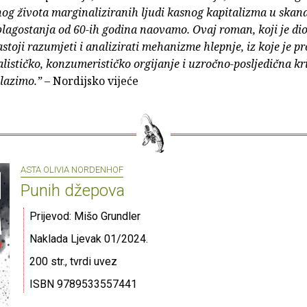
og života marginaliziranih ljudi kasnog kapitalizma u ska
lagostanja od 60-ih godina naovamo. Ovaj roman, koji je d
astoji razumjeti i analizirati mehanizme hlepnje, iz koje je pr
lističko, konzumerističko orgijanje i uzročno-posljedična kri
lazimo.”
– Nordijsko vijeće
ASTA OLIVIA NORDENHOF
Punih džepova
Prijevod: Mišo Grundler
Naklada Ljevak 01/2024.
200 str., tvrdi uvez
ISBN 9789533557441