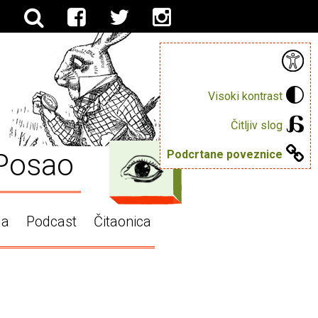
Visoki kontrast
Čitljiv slog
Posao
Podcrtane poveznice
ga
Podcast
Čitaonica