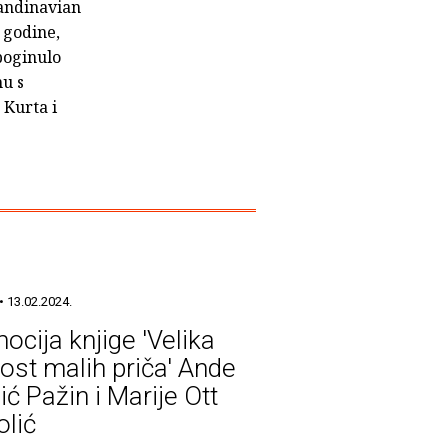
candinavian
 godine,
poginulo
nu s
 Kurta i
• 13.02.2024.
ocija knjige 'Velika
ost malih priča' Ande
ić Pažin i Marije Ott
olić