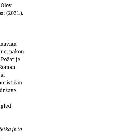
 Olov
t (2021.).
inavian
ine, nakon
 Požar je
. Roman
ma
morističan
 države
,
zgled
etka je to
i