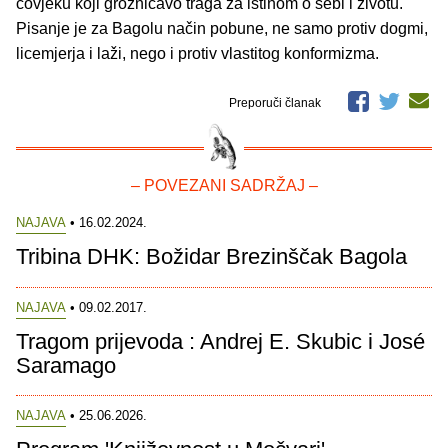
čovjeku koji grozničavo traga za istinom o sebi i životu.
Pisanje je za Bagolu način pobune, ne samo protiv dogmi,
licemjerja i laži, nego i protiv vlastitog konformizma.
Preporuči članak
– POVEZANI SADRŽAJ –
NAJAVA
• 16.02.2024.
Tribina DHK: Božidar Brezinščak Bagola
NAJAVA
• 09.02.2017.
Tragom prijevoda : Andrej E. Skubic i José
Saramago
NAJAVA
• 25.06.2026.