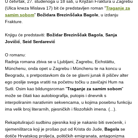
U četvrtak, 27. studenoga u 18 sati, u Knjižari Fraktura u Zagrebu
(Ulica kneza Mislava 17) bit će predstavljen roman "
Traganje za
samim sobom
"
Božidara Brezinščaka Bagole
, u izdanju
Frakture.
Knjigu će predstaviti:
Božidar Brezinščak Bagola
,
Sanja
Jovičić
,
Seid Serdarević
O romanu:
Radnja romana zbiva se u Ljubljani, Zagrebu, Eichstättu,
Münchenu, onda opet u Zagrebu i Münchenu te na koncu u
Beogradu, s pretpostavkom da će se glavni junak ili piščev alter
ego poslije svega vratiti na početnu točku u zavičajni Hum na
Sutli. Osim kao bildungsroman "
Traganje za samim sobom
"
može se čitati kao autobiografija, putopis i dnevnik s
interpoliranim narativnim sekvencama, u kojima posebnu funkciju
ima velik broj literarnih, pjesničkih i filozofskih imena. (...).
Rekapitulirajući sudbinu pjesnika koji je nakanio biti svećenik, i
sjemeništarca koji je prošao put od Krista do Jude,
Bagola
se
dotiče Hrvatskog proljeća, političkih emigranata, antagonizma