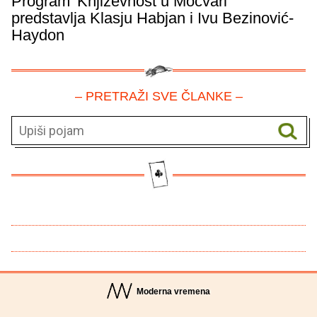
Program 'Književnost u Močvari'
predstavlja Klasju Habjan i Ivu Bezinović-
Haydon
– PRETRAŽI SVE ČLANKE –
Moderna vremena