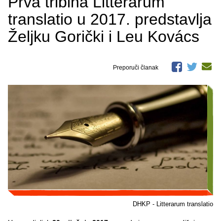
Prva tribina Litterarum
translatio u 2017. predstavlja
Željku Gorički i Leu Kovács
Preporuči članak
DHKP - Litterarum translatio