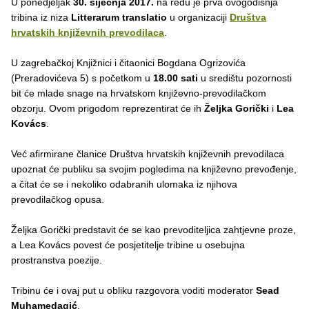
U ponedjeljak
30. siječnja 2017.
na redu je prva ovogodišnja
tribina iz niza
Litterarum translatio
u organizaciji
Društva
hrvatskih književnih prevodilaca
.
U zagrebačkoj Knjižnici i čitaonici Bogdana Ogrizovića
(Preradovićeva 5) s početkom u
18.00 sati
u središtu pozornosti
bit će mlade snage na hrvatskom književno-prevodilačkom
obzorju. Ovom prigodom reprezentirat će ih
Željka Gorički
i
Lea
Kovács
.
Već afirmirane članice Društva hrvatskih književnih prevodilaca
upoznat će publiku sa svojim pogledima na književno prevođenje,
a čitat će se i nekoliko odabranih ulomaka iz njihova
prevodilačkog opusa.
Željka Gorički predstavit će se kao prevoditeljica zahtjevne proze,
a Lea Kovács povest će posjetitelje tribine u osebujna
prostranstva poezije.
Tribinu će i ovaj put u obliku razgovora voditi moderator
Sead
Muhamedagić
.