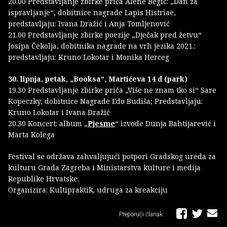
20.00 Predstavljanje zbirke priča Alene Begić: „Dan za
ispravljanje“, dobitnice nagrade Lapis Histriae,
predstavljaju: Ivana Dražić i Anja Tomljenović
21.00 Predstavljanje zbirke poezije „Dječak pred žetvu“
Josipa Čekolja, dobitnika nagrade na vrh jezika 2021.:
predstavljaju: Kruno Lokotar i Monika Herceg
30. lipnja, petak, „Booksa“, Martićeva 14 d (park)
19.30 Predstavljanje zbirke priča „Više ne znam tko si“ Sare
Kopeczky, dobitnice Nagrade Edo Budiša; Predstavljaju:
Kruno Lokotar i Ivana Dražić
20.30 Koncert: album „
Pjesme
“ izvode Dunja Bahtijarević i
Marta Kolega
Festival se održava zahvaljujući potpori Gradskog ureda za
kulturu Grada Zagreba i Ministarstva kulture i medija
Republike Hrvatske.
Organizira: Kultipraktik, udruga za kreakciju
Preporuči članak