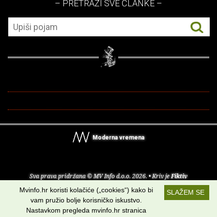
– PRETRAŽI SVE ČLANKE –
Moderna vremena
Sva prava pridržana © MV Info d.o.o. 2026. • Kriv je
Fiktiv
Mvinfo.hr koristi kolačiće („cookies“) kako bi
SLAŽEM SE
O nama
•
Pomoć
•
Uvjeti korištenja
•
RSS kanali
vam pružio bolje korisničko iskustvo.
Nastavkom pregleda mvinfo.hr stranica
Potraži nas na: