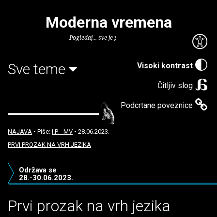
Moderna vremena
Pogledaj... sve je puno knjiga.
Sve teme
Visoki kontrast
Čitljiv slog
Podcrtane poveznice
NAJAVA
• Piše:
I.P. - MV
• 28.06.2023.
PRVI PROZAK NA VRH JEZIKA
Održava se
28.-30.06.2023.
Prvi prozak na vrh jezika