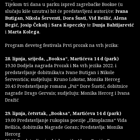
Tijekom tri dana u parku ispred zagrebačke Bookse (u
slučaju kiše unutra) bit će predstavljeni autori/ce:
Ivana
Butigan
,
Nikola Šerventi
,
Dora Šusti
,
Vid Bešlić
,
Alena
Begić
,
Josip Čekolj
i
Sara Kopeczky
te
Dunja Bahtijarević
i
Marta Kolega
.
Program devetog festivala Prvi prozak na vrh jezika:
28. lipnja, srijeda, „Booksa“, Martićeva 14 d (park)
19.30 Dodjela nagrada Prozak i Na vrh jezika 2022. i
predstavljanje dobitnika/ca Ivane Butigan i Nikole
Šerventića; sudjeluju: Kruno Lokotar, Monika Herceg
20.45 Predstavljanje romana „Psi“ Dore Šustić, dobitnice
nagrade Drago Gervais; sudjeluju: Monika Herceg i Ivana
Dražić
29. lipnja, četvrtak, „Booksa“, Martićeva 14 d (park)
19.00 Predstavljanje rukopisa poezije „Ektoplazma“ Vida
Bešlića, dobitnika Nagrade Goran; Predstavlja: Monika
Herceg