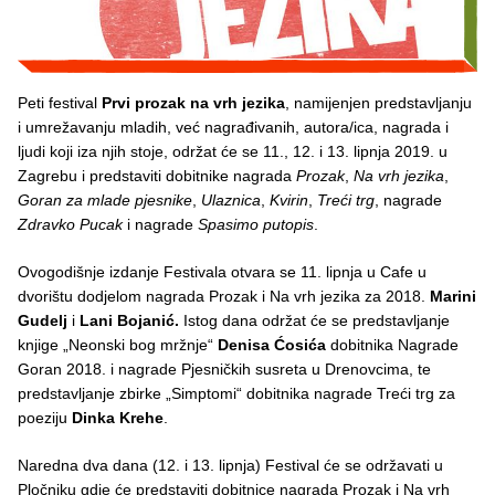
Peti festival
Prvi prozak na vrh jezika
, namijenjen predstavljanju
i umrežavanju mladih, već nagrađivanih, autora/ica, nagrada i
ljudi koji iza njih stoje, održat će se 11., 12. i 13. lipnja 2019. u
Zagrebu i predstaviti dobitnike nagrada
Prozak
,
Na vrh jezika
,
Goran za mlade pjesnike
,
Ulaznica
,
Kvirin
,
Treći trg
, nagrade
Zdravko Pucak
i nagrade
Spasimo putopis
.
Ovogodišnje izdanje Festivala otvara se 11. lipnja u Cafe u
dvorištu dodjelom nagrada Prozak i Na vrh jezika za 2018.
Marini
Gudelj
i
Lani Bojanić.
Istog dana održat će se predstavljanje
knjige „Neonski bog mržnje“
Denisa Ćosića
dobitnika Nagrade
Goran 2018. i nagrade Pjesničkih susreta u Drenovcima, te
predstavljanje zbirke „Simptomi“ dobitnika nagrade Treći trg za
poeziju
Dinka Krehe
.
Naredna dva dana (12. i 13. lipnja) Festival će se održavati u
Pločniku gdje će predstaviti dobitnice nagrada Prozak i Na vrh