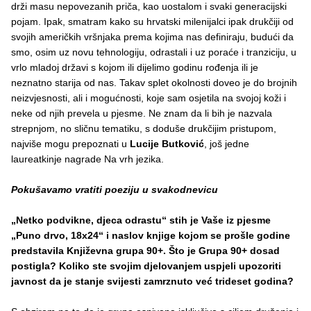
drži masu nepovezanih priča, kao uostalom i svaki generacijski
pojam. Ipak, smatram kako su hrvatski milenijalci ipak drukčiji od
svojih američkih vršnjaka prema kojima nas definiraju, budući da
smo, osim uz novu tehnologiju, odrastali i uz poraće i tranziciju, u
vrlo mladoj državi s kojom ili dijelimo godinu rođenja ili je
neznatno starija od nas. Takav splet okolnosti doveo je do brojnih
neizvjesnosti, ali i mogućnosti, koje sam osjetila na svojoj koži i
neke od njih prevela u pjesme. Ne znam da li bih je nazvala
strepnjom, no sličnu tematiku, s doduše drukčijim pristupom,
najviše mogu prepoznati u
Lucije Butković
, još jedne
laureatkinje nagrade Na vrh jezika.
Pokušavamo vratiti poeziju u svakodnevicu
„Netko podvikne, djeca odrastu“ stih je Vaše iz pjesme
„Puno drvo, 18x24“ i naslov knjige kojom se prošle godine
predstavila Književna grupa 90+. Što je Grupa 90+ dosad
postigla? Koliko ste svojim djelovanjem uspjeli upozoriti
javnost da je stanje svijesti zamrznuto već trideset godina?