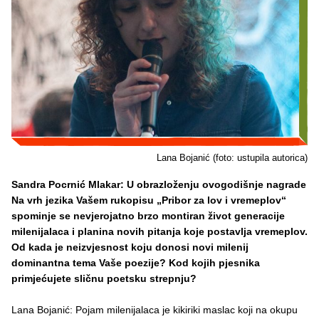
Lana Bojanić (foto: ustupila autorica)
Sandra Pocrnić Mlakar: U obrazloženju ovogodišnje nagrade
Na vrh jezika Vašem rukopisu „Pribor za lov i vremeplov“
spominje se nevjerojatno brzo montiran život generacije
milenijalaca i planina novih pitanja koje postavlja vremeplov.
Od kada je neizvjesnost koju donosi novi milenij
dominantna tema Vaše poezije? Kod kojih pjesnika
primjećujete sličnu poetsku strepnju?
Lana Bojanić: Pojam milenijalaca je kikiriki maslac koji na okupu