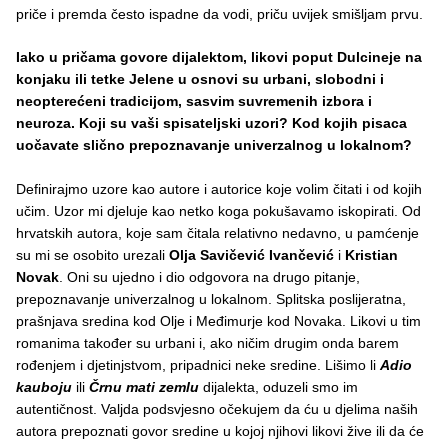
priče i premda često ispadne da vodi, priču uvijek smišljam prvu.
Iako u pričama govore dijalektom, likovi poput Dulcineje na
konjaku ili tetke Jelene u osnovi su urbani, slobodni i
neopterećeni tradicijom, sasvim suvremenih izbora i
neuroza. Koji su vaši spisateljski uzori? Kod kojih pisaca
uočavate slično prepoznavanje univerzalnog u lokalnom?
Definirajmo uzore kao autore i autorice koje volim čitati i od kojih
učim. Uzor mi djeluje kao netko koga pokušavamo iskopirati. Od
hrvatskih autora, koje sam čitala relativno nedavno, u pamćenje
su mi se osobito urezali
Olja Savičević Ivančević
i
Kristian
Novak
. Oni su ujedno i dio odgovora na drugo pitanje,
prepoznavanje univerzalnog u lokalnom. Splitska poslijeratna,
prašnjava sredina kod Olje i Međimurje kod Novaka. Likovi u tim
romanima također su urbani i, ako ničim drugim onda barem
rođenjem i djetinjstvom, pripadnici neke sredine. Lišimo li
Adio
kauboju
ili
Črnu mati zemlu
dijalekta, oduzeli smo im
autentičnost. Valjda podsvjesno očekujem da ću u djelima naših
autora prepoznati govor sredine u kojoj njihovi likovi žive ili da će