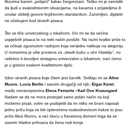
likovima barem „pobjeći“ kakav žargonizam. Teško mi je zamisliti
da ljudi u svakodnevnim situacijama, na kavama s prijateljima ili
unutar obitelji govore književnim standardom. Zanimljivo, dijalekt
ne očekujem kod stranih pisaca.
Što se tiče univerzalnog u lokalnom, čini mi se da većina
uspješnih pisaca to na neki način postiže. Na razini kratke priče to
se očituje zgusnutom radnjom koja nerijetko nalikuje na alegoriju.
U romanima je više prostora za „staviti bubu u uho čitatelju“, no
raširimo li dovoljno sintagmu univerzalno u lokalnom, naći ćemo
je u gotovo svakom kvalitetnom djelu.
Izbor stranih pisaca koje čitam jest šarolik. Sviđaju mi se
Alice
Munro
,
Lucia Berlin
i sasvim drugačiji od njih,
Etgar Keret
;
među romanopiscima
Elena Ferrante
i
Karl Ove Knausgard
.
Nadam se da ne mora postojati samo jedan način na koji
možemo pisati, volim se podsjetiti da mi nitko ne brani napisati
jednu priču koja će biti opterećena svakodnevicom kakve to jesu
priče Alice Munro, a već iduću u Keretovoj domeni toga da se
sasvim hladno prihvaća da žena rodi konja.