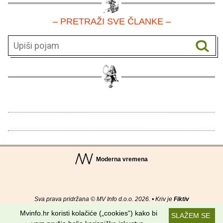
– PRETRAŽI SVE ČLANKE –
Moderna vremena
Sva prava pridržana © MV Info d.o.o. 2026. • Kriv je
Fiktiv
Mvinfo.hr koristi kolačiće („cookies“) kako bi
SLAŽEM SE
O nama
•
Pomoć
•
Uvjeti korištenja
•
RSS kanali