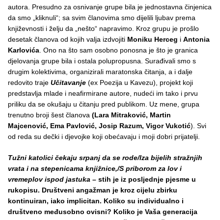
autora. Presudno za osnivanje grupe bila je jednostavna činjenica
da smo „kliknuli“; sa svim članovima smo dijelili ljubav prema
književnosti i želju da „nešto“ napravimo. Kroz grupu je prošlo
desetak članova od kojih valja izdvojiti
Moniku Herceg
i
Antonia
Karlovića
. Ono na što sam osobno ponosna je što je granica
djelovanja grupe bila i ostala polupropusna. Surađivali smo s
drugim kolektivima, organizirali maratonska čitanja, a i dalje
redovito traje
Učitavanje
(ex Poezija u Kavezu), projekt koji
predstavlja mlade i neafirmirane autore, nudeći im tako i prvu
priliku da se okušaju u čitanju pred publikom. Uz mene, grupa
trenutno broji šest članova
(Lara Mitraković, Martin
Majcenović, Ema Pavlović, Josip Razum, Vigor Vukotić
). Svi
od reda su dečki i djevojke koji obećavaju i moji dobri prijatelji.
Tužni katolici čekaju srpanj da se rode/Iza bijelih stražnjih
vrata i na stepenicama knjižnice,/S priborom za lov i
vremeplov ispod jastuka
– stih je iz posljednje pjesme u
rukopisu. Društveni angažman je kroz cijelu zbirku
kontinuiran, iako implicitan. Koliko su individualno i
društveno međusobno ovisni? Koliko je Vaša generacija