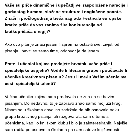
Vaše su priče dinamične i upečatljive, raspoložene naracije i
gorkastog humora, složene strukture i naglašene poante.
Znači li prošlogodišnja treća nagrada Festivala europske
kratke priče da vas zanima šira konkurencija od
kratkopričaša u regiji?
Ako ovo pitanje znači jesam li spremna ostaviti sve, živjeti od
pisanja i baviti se samo time, odgovor je da jesam.
Prate li učenici kojima predajete hrvatski vaše priče i
spisateljske uspjehe? Vodite li literarne grupe i poučavate li
učenike kreativnom pisanju? Jesu li među Vašim učenicima
česti spisateljski talenti?
Većina učenika kojima sam predavala ne zna da se bavim
pisanjem. Do nedavno, to je zapravo znao samo moj uži krug.
Nisam se u školama dovoljno zadržala da bih osnovala neku
grupu kreativnog pisanja, ali razgovarala sam o tome s
učenicima, kao i o knjiškom klubu i bilo je zainteresiranih. Najviše
sam radila po osnovnim školama pa sam satove književnosti