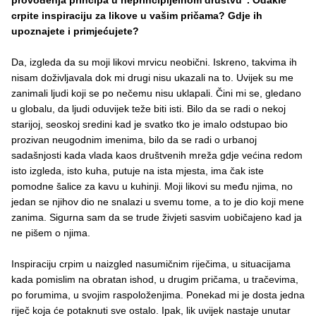
provođenja principa u neprincipijelnom društvu“. Odakle
crpite inspiraciju za likove u vašim pričama? Gdje ih
upoznajete i primjećujete?
Da, izgleda da su moji likovi mrvicu neobični. Iskreno, takvima ih
nisam doživljavala dok mi drugi nisu ukazali na to. Uvijek su me
zanimali ljudi koji se po nečemu nisu uklapali. Čini mi se, gledano
u globalu, da ljudi oduvijek teže biti isti. Bilo da se radi o nekoj
starijoj, seoskoj sredini kad je svatko tko je imalo odstupao bio
prozivan neugodnim imenima, bilo da se radi o urbanoj
sadašnjosti kada vlada kaos društvenih mreža gdje većina redom
isto izgleda, isto kuha, putuje na ista mjesta, ima čak iste
pomodne šalice za kavu u kuhinji. Moji likovi su među njima, no
jedan se njihov dio ne snalazi u svemu tome, a to je dio koji mene
zanima. Sigurna sam da se trude živjeti sasvim uobičajeno kad ja
ne pišem o njima.
Inspiraciju crpim u naizgled nasumičnim riječima, u situacijama
kada pomislim na obratan ishod, u drugim pričama, u tračevima,
po forumima, u svojim raspoloženjima. Ponekad mi je dosta jedna
riječ koja će potaknuti sve ostalo. Ipak, lik uvijek nastaje unutar