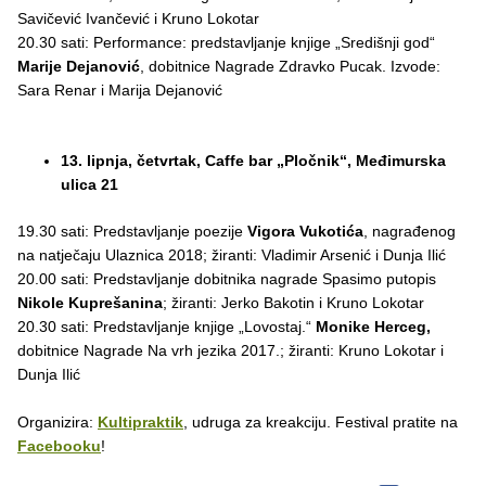
Savičević Ivančević i Kruno Lokotar
20.30 sati: Performance: predstavljanje knjige „Središnji god“
Marije Dejanović
, dobitnice Nagrade Zdravko Pucak. Izvode:
Sara Renar i Marija Dejanović
13. lipnja, četvrtak, Caffe bar „Pločnik“, Međimurska
ulica 21
19.30 sati: Predstavljanje poezije
Vigora Vukotića
, nagrađenog
na natječaju Ulaznica 2018; žiranti: Vladimir Arsenić i Dunja Ilić
20.00 sati: Predstavljanje dobitnika nagrade Spasimo putopis
Nikole Kuprešanina
; žiranti: Jerko Bakotin i Kruno Lokotar
20.30 sati: Predstavljanje knjige „Lovostaj.“
Monike Herceg,
dobitnice Nagrade Na vrh jezika 2017.; žiranti: Kruno Lokotar i
Dunja Ilić
Organizira:
Kultipraktik
, udruga za kreakciju. Festival pratite na
Facebooku
!