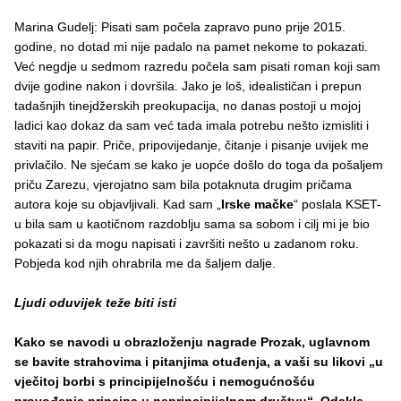
Marina Gudelj: Pisati sam počela zapravo puno prije 2015.
godine, no dotad mi nije padalo na pamet nekome to pokazati.
Već negdje u sedmom razredu počela sam pisati roman koji sam
dvije godine nakon i dovršila. Jako je loš, idealističan i prepun
tadašnjih tinejdžerskih preokupacija, no danas postoji u mojoj
ladici kao dokaz da sam već tada imala potrebu nešto izmisliti i
staviti na papir. Priče, pripovijedanje, čitanje i pisanje uvijek me
privlačilo. Ne sjećam se kako je uopće došlo do toga da pošaljem
priču Zarezu, vjerojatno sam bila potaknuta drugim pričama
autora koje su objavljivali. Kad sam „
Irske mačke
“ poslala KSET-
u bila sam u kaotičnom razdoblju sama sa sobom i cilj mi je bio
pokazati si da mogu napisati i završiti nešto u zadanom roku.
Pobjeda kod njih ohrabrila me da šaljem dalje.
Ljudi oduvijek teže biti isti
Kako se navodi u obrazloženju nagrade Prozak, uglavnom
se bavite strahovima i pitanjima otuđenja, a vaši su likovi „u
vječitoj borbi s principijelnošću i nemogućnošću