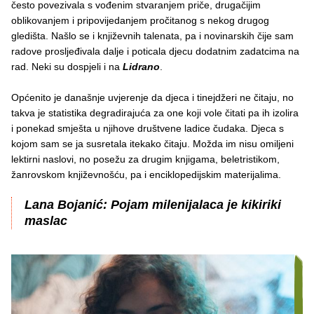
često povezivala s vođenim stvaranjem priče, drugačijim
oblikovanjem i pripovijedanjem pročitanog s nekog drugog
gledišta. Našlo se i književnih talenata, pa i novinarskih čije sam
radove prosljeđivala dalje i poticala djecu dodatnim zadatcima na
rad. Neki su dospjeli i na
Lidrano
.
Općenito je današnje uvjerenje da djeca i tinejdžeri ne čitaju, no
takva je statistika degradirajuća za one koji vole čitati pa ih izolira
i ponekad smješta u njihove društvene ladice čudaka. Djeca s
kojom sam se ja susretala itekako čitaju. Možda im nisu omiljeni
lektirni naslovi, no posežu za drugim knjigama, beletristikom,
žanrovskom književnošću, pa i enciklopedijskim materijalima.
Lana Bojanić: Pojam milenijalaca je kikiriki
maslac