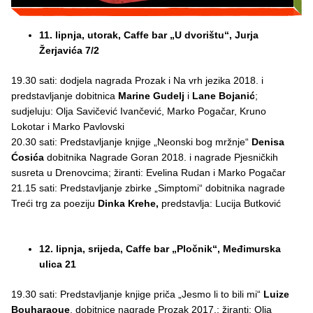
11. lipnja, utorak, Caffe bar „U dvorištu“, Jurja
Žerjavića 7/2
19.30 sati: dodjela nagrada Prozak i Na vrh jezika 2018. i
predstavljanje dobitnica
Marine Gudelj
i
Lane Bojanić
;
sudjeluju: Olja Savičević Ivančević, Marko Pogačar, Kruno
Lokotar i Marko Pavlovski
20.30 sati: Predstavljanje knjige „Neonski bog mržnje“
Denisa
Ćosića
dobitnika Nagrade Goran 2018. i nagrade Pjesničkih
susreta u Drenovcima; žiranti: Evelina Rudan i Marko Pogačar
21.15 sati: Predstavljanje zbirke „Simptomi“ dobitnika nagrade
Treći trg za poeziju
Dinka Krehe,
predstavlja: Lucija Butković
12. lipnja, srijeda, Caffe bar „Pločnik“, Međimurska
ulica 21
19.30 sati: Predstavljanje knjige priča „Jesmo li to bili mi“
Luize
Bouharaoue
, dobitnice nagrade Prozak 2017.; žiranti: Olja