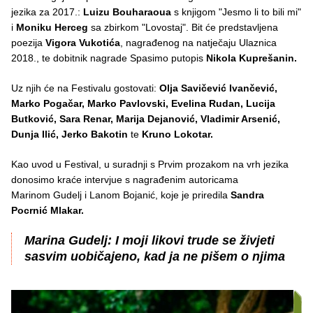
jezika za 2017.:
Luizu Bouharaoua
s knjigom "Jesmo li to bili mi"
i
Moniku Herceg
sa zbirkom "Lovostaj". Bit će predstavljena
poezija
Vigora Vukotića
, nagrađenog na natječaju Ulaznica
2018., te dobitnik nagrade Spasimo putopis
Nikola Kuprešanin.
Uz njih će na Festivalu gostovati:
Olja Savičević Ivančević,
Marko Pogačar, Marko Pavlovski, Evelina Rudan, Lucija
Butković, Sara Renar, Marija Dejanović, Vladimir Arsenić,
Dunja Ilić, Jerko Bakotin
te
Kruno Lokotar.
Kao uvod u Festival, u suradnji s Prvim prozakom na vrh jezika
donosimo kraće intervjue s nagrađenim autoricama
Marinom Gudelj i Lanom Bojanić, koje je priredila
Sandra
Pocrnić Mlakar.
Marina Gudelj: I moji likovi trude se živjeti
sasvim uobičajeno, kad ja ne pišem o njima