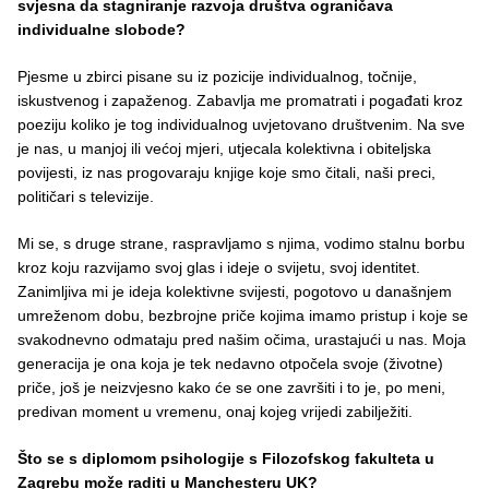
svjesna da stagniranje razvoja društva ograničava
individualne slobode?
Pjesme u zbirci pisane su iz pozicije individualnog, točnije,
iskustvenog i zapaženog. Zabavlja me promatrati i pogađati kroz
poeziju koliko je tog individualnog uvjetovano društvenim. Na sve
je nas, u manjoj ili većoj mjeri, utjecala kolektivna i obiteljska
povijesti, iz nas progovaraju knjige koje smo čitali, naši preci,
političari s televizije.
Mi se, s druge strane, raspravljamo s njima, vodimo stalnu borbu
kroz koju razvijamo svoj glas i ideje o svijetu, svoj identitet.
Zanimljiva mi je ideja kolektivne svijesti, pogotovo u današnjem
umreženom dobu, bezbrojne priče kojima imamo pristup i koje se
svakodnevno odmataju pred našim očima, urastajući u nas. Moja
generacija je ona koja je tek nedavno otpočela svoje (životne)
priče, još je neizvjesno kako će se one završiti i to je, po meni,
predivan moment u vremenu, onaj kojeg vrijedi zabilježiti.
Što se s diplomom psihologije s Filozofskog fakulteta u
Zagrebu može raditi u Manchesteru UK?