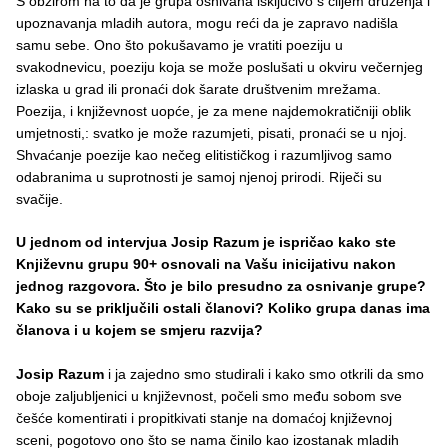
S obzirom na to da je grupa osnivana isključivo s ciljem druženja i
upoznavanja mladih autora, mogu reći da je zapravo nadišla
samu sebe. Ono što pokušavamo je vratiti poeziju u
svakodnevicu, poeziju koja se može poslušati u okviru večernjeg
izlaska u grad ili pronaći dok šarate društvenim mrežama.
Poezija, i književnost uopće, je za mene najdemokratičniji oblik
umjetnosti,: svatko je može razumjeti, pisati, pronaći se u njoj.
Shvaćanje poezije kao nečeg elitističkog i razumljivog samo
odabranima u suprotnosti je samoj njenoj prirodi. Riječi su
svačije.
U jednom od intervjua Josip Razum je ispričao kako ste
Književnu grupu 90+ osnovali na Vašu inicijativu nakon
jednog razgovora. Što je bilo presudno za osnivanje grupe?
Kako su se priključili ostali članovi? Koliko grupa danas ima
članova i u kojem se smjeru razvija?
Josip Razum
i ja zajedno smo studirali i kako smo otkrili da smo
oboje zaljubljenici u književnost, počeli smo među sobom sve
češće komentirati i propitkivati stanje na domaćoj književnoj
sceni, pogotovo ono što se nama činilo kao izostanak mladih