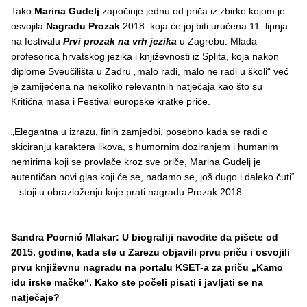
Tako
Marina Gudelj
započinje jednu od priča iz zbirke kojom je
osvojila
Nagradu Prozak
2018. koja će joj biti uručena 11. lipnja
na festivalu
Prvi prozak na vrh jezika
u Zagrebu. Mlada
profesorica hrvatskog jezika i književnosti iz Splita, koja nakon
diplome Sveučilišta u Zadru „malo radi, malo ne radi u školi“ već
je zamijećena na nekoliko relevantnih natječaja kao što su
Kritična masa i Festival europske kratke priče.
„Elegantna u izrazu, finih zamjedbi, posebno kada se radi o
skiciranju karaktera likova, s humornim doziranjem i humanim
nemirima koji se provlače kroz sve priče, Marina Gudelj je
autentičan novi glas koji će se, nadamo se, još dugo i daleko čuti“
– stoji u obrazloženju koje prati nagradu Prozak 2018.
Sandra Pocrnić Mlakar: U biografiji navodite da pišete od
2015. godine, kada ste u Zarezu objavili prvu priču i osvojili
prvu književnu nagradu na portalu KSET-a za priču „Kamo
idu irske mačke“. Kako ste počeli pisati i javljati se na
natječaje?