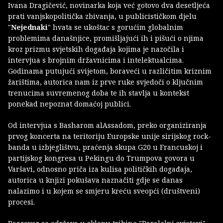
Ivana Dragičević, novinarka koja već gotovo dva desetljeća
prati vanjskopolitička zbivanja, u publicističkom djelu
"
Nejednaki
" hvata se ukoštac s gorućim globalnim
problemima današnjice, promišljajući ih i pišući o njima
kroz prizmu svjetskih događaja kojima je nazočila i
intervjua s brojnim državnicima i intelektualcima.
Godinama putujući svijetom, boraveći u različitim kriznim
žarištima, autorica nam iz prve ruke svjedoči o ključnim
trenucima suvremenog doba te ih stavlja u kontekst
ponekad nepoznat domaćoj publici.
Od intervjua s Basharom alAssadom, preko organiziranja
prvog koncerta na teritoriju Europske unije sirijskog rock-
banda u izbjeglištvu, praćenja skupa G20 u Francuskoj i
partijskog kongresa u Pekingu do Trumpova govora u
Varšavi, odnosno priča iza kulisa političkih događaja,
autorica u knjizi pokušava naznačiti gdje se danas
nalazimo i u kojem se smjeru kreću sveopći (društveni)
procesi.