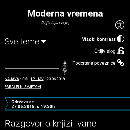
Moderna vremena
Pogledaj... sve je puno knjiga.
Sve teme
Visoki kontrast
Čitljiv slog
Podcrtane poveznice
NAJAVA
• Piše:
I.P. - MV
• 20.06.2018.
PARALELNI SVJETOVI
Održava se
27.06.2018. u 19:30h
Razgovor o knjizi Ivane