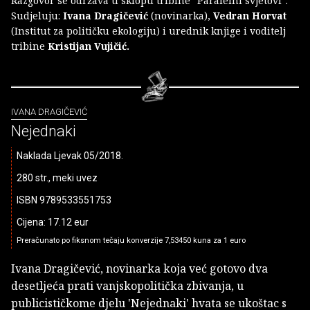
Razgovor se održava u sklopu tribine "Paralelni svjetovi".
Sudjeluju:
Ivana Dragičević
(novinarka),
Vedran Horvat
(Institut za političku ekologiju) i urednik knjige i voditelj
tribine
Kristijan Vujičić.
IVANA DRAGIČEVIĆ
Nejednaki
Naklada Ljevak 05/2018.
280 str., meki uvez
ISBN 9789533551753
Cijena: 17.12 eur
Preračunato po fiksnom tečaju konverzije 7,53450 kuna za 1 euro
Ivana Dragičević, novinarka koja već gotovo dva
desetljeća prati vanjskopolitička zbivanja, u
publicističkome djelu 'Nejednaki' hvata se ukoštac s