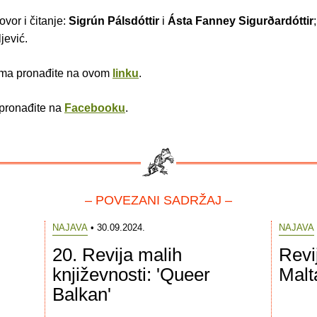
ovor i čitanje:
Sigrún Pálsdóttir
i
Ásta Fanney Sigurðardóttir
jević.
ima pronađite na ovom
linku
.
 pronađite na
Facebooku
.
– POVEZANI SADRŽAJ –
NAJAVA
• 30.09.2024.
NAJAVA
20. Revija malih
Revi
književnosti: 'Queer
Malt
Balkan'