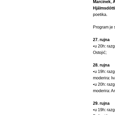
Marcinek, 
Hjálmsdótti
poetika.
Program je s
27. rujna
•u 20h: razg
Ostojić;
28. rujna
•u 19h: razg
moderira: Iv
•u 20h: razg
moderira: A
29. rujna
•u 19h: razg