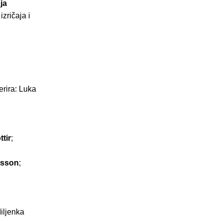
ja
izričaja i
erira: Luka
tir
;
rsson
;
Miljenka