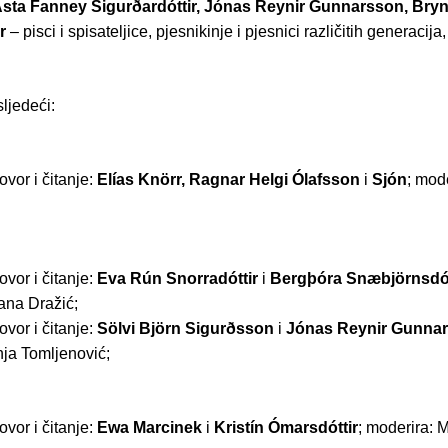
Ásta Fanney Sigurðardóttir, Jónas Reynir Gunnarsson, Bryn
r
– pisci i spisateljice, pjesnikinje i pjesnici različitih generacija, 
ljedeći:
ovor i čitanje:
Elías Knörr, Ragnar Helgi Ólafsson
i
Sjón
; mod
ovor i čitanje:
Eva Rún Snorradóttir
i
Bergþóra Snæbjörnsdót
ana Dražić;
ovor i čitanje:
Sölvi Björn Sigurðsson
i
Jónas Reynir Gunna
nja Tomljenović;
ovor i čitanje:
Ewa Marcinek
i
Kristín Ómarsdóttir
; moderira: 