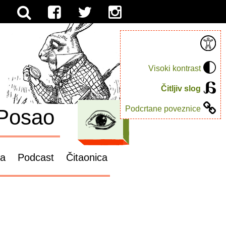
Visoki kontrast
Čitljiv slog
Podcrtane poveznice
Posao
ga
Podcast
Čitaonica