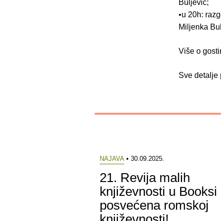
Buljević;
•u 20h: razg
Miljenka Bul
Više o gost
Sve detalje
NAJAVA
• 30.09.2025.
21. Revija malih
književnosti u Booksi
posvećena romskoj
književnosti!