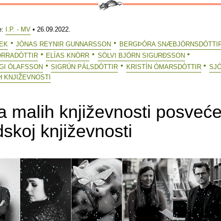
e:
I.P. - MV
• 26.09.2022.
EK
JÓNAS REYNIR GUNNARSSON
BERGÞÓRA SNÆBJÖRNSDÓTTI
ORRADÓTTIR
ELÍAS KNÖRR
SÖLVI BJÖRN SIGURÐSSON
GI ÓLAFSSON
SIGRÚN PÁLSDÓTTIR
KRISTÍN ÓMARSDÓTTIR
SJ
H KNJIŽEVNOSTI
a malih književnosti posveć
dskoj književnosti