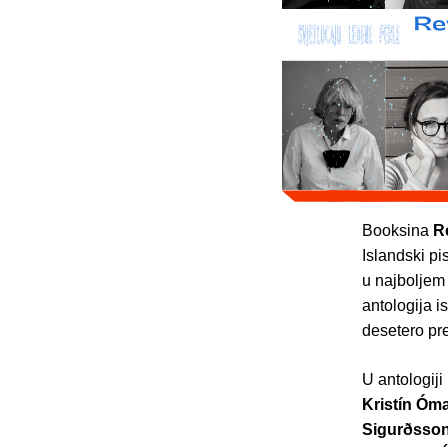
Booksina
Re
Islandski p
u najboljem 
antologija i
desetero pre
U antologiji
Kristín Óma
Sigurðsson