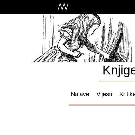
Knjig
Najave
Vijesti
Kritik