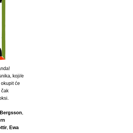
anda!
nika, koji/e
 okupit će
h čak
oksi.
 Bergsson
,
örn
tir
,
Ewa