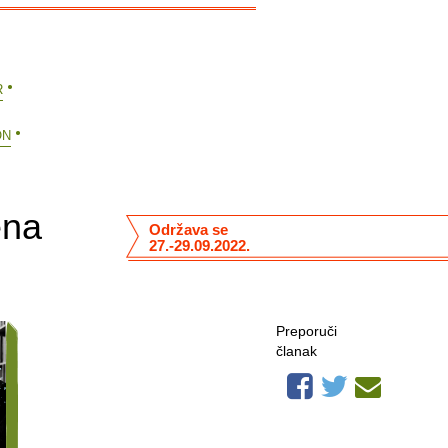
R
ÓN
ena
Održava se
27.-29.09.2022.
Preporuči
članak