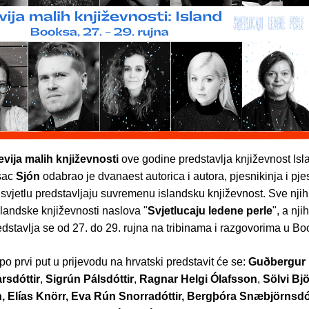
vija malih književnosti
ove godine predstavlja književnost Isl
isac
Sjón
odabrao je dvanaest autorica i autora, pjesnikinja i pjes
svjetlu predstavljaju suvremenu islandsku književnost. Sve njih
slandske književnosti naslova "
Svjetlucaju ledene perle
", a nji
dstavlja se od 27. do 29. rujna na tribinama i razgovorima u Bo
 po prvi put u prijevodu na hrvatski predstavit će se:
Guðbergur
rsdóttir
,
Sigrún Pálsdóttir
,
Ragnar Helgi Ólafsson
,
Sölvi Bj
, Elías Knörr, Eva Rún Snorradóttir, Bergþóra Snæbjörnsdót