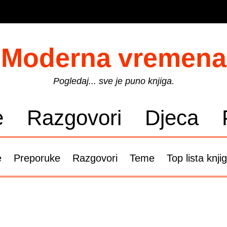
Moderna vremena
Pogledaj... sve je puno knjiga.
e
Razgovori
Djeca
e
Preporuke
Razgovori
Teme
Top lista knji