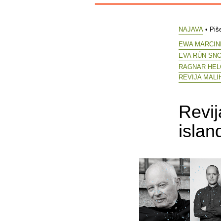
NAJAVA
• Piš
EWA MARCIN
EVA RÚN SN
RAGNAR HEL
REVIJA MALI
Revij
islan