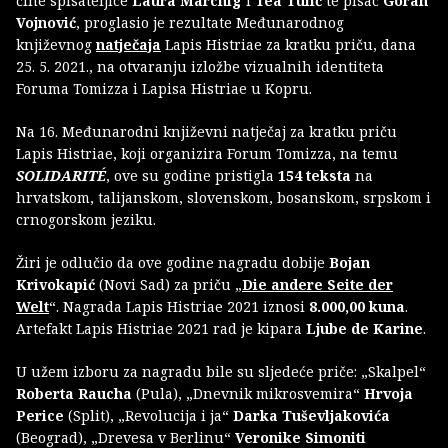
čine spisateljice
Laura Marchig
i
Tea Tulić
te pisac
Goran
Vojnović
, proglasio je rezultate Međunarodnog
književnog
natječaja
Lapis Histriae za kratku priču, dana
25. 5. 2021., na otvaranju izložbe vizualnih identiteta
Foruma Tomizza i Lapisa Histriae u Kopru.
Na 16. Međunarodni književni natječaj za kratku priču
Lapis Histriae, koji organizira Forum Tomizza, na temu
SOLIDARITÉ
, ove su godine pristigla
154 teksta
na
hrvatskom, talijanskom, slovenskom, bosanskom, srpskom i
crnogorskom jeziku.
Žiri je odlučio da ove godine nagradu dobije
Bojan
Krivokapić
(Novi Sad) za priču „
Die andere Seite der
Welt
“. Nagrada Lapis Histriae 2021 iznosi
8.000,00 kuna
.
Artefakt Lapis Histriae 2021 rad je kipara
Ljube de Karine
.
U užem izboru za nagradu bile su sljedeće priče: „Skalpel“
Roberta Raucha
(Pula), „Dnevnik mikrosvemira“
Hrvoja
Perice
(Split), „Revolucija i ja“
Darka Tuševljakovića
(Beograd), „Drevesa v Berlinu“
Veronike Simoniti