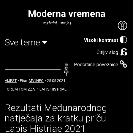
Moderna vremena
Pogledaj... sve je puno knjiga.
Sve teme
Visoki kontrast
Čitljiv slog
Podcrtane poveznice
VIJEST
• Piše:
MV INFO
• 25.05.2021.
FORUM TOMIZZA
LAPIS HISTRIAE
Rezultati Međunarodnog
natječaja za kratku priču
Lapis Histriae 2021