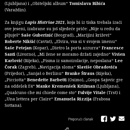
(Ljubljana) i „Obiteljski album“
Tomislava Ribića
(Varaždin).
Za knjigu
Lapis Histriae 2021
, koja bi iz tiska trebala izaći
ove jeseni, izabrane su još sljedeće priče: „Nije u redu da
pljuješ“
Saše Guberinić
(Beograd), „Marijini križevi“
Roberte Nikšić
(Cavtat), „Elvira, vsa si v svojem imenu“
Saše Petejan
(Kopar), „Dietro la porta azzurra“
Francesce
Santi
(Livorno), „Mi žene se moramo držati zajedno“
Vivien
Karlović
(Rijeka), „Pisma iz samoizolacije, neposlana“
Lee
Čorak
(Zagreb), „Navigacija sloma“
Slaviše Obradovića
(Prijedor), „Sanjaš o Berlinu“
Branke Štraus
(Rijeka),
„Picciotta“
Benedette Barbetti
(Osimo), „Gospa Sajovic gre
na oddelek E4“
Manke Kremenšek Križman
(Ljubljana),
„Qualcuno che mi chiede come sto“
Fulvije Vitale
(Trst) i
„Una lettera per Claire“
Emanuela Rizzija
(Frabosa
Sottana).
Preporuči članak