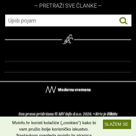
– PRETRAŽI SVE ČLANKE –
Moderna vremena
Sva prava pridržana © MV Info d.o.o. 2026. • Kriv je
Fiktiv
Mvinfo.hr koristi kolačiće („cookies“) kako bi
SLAŽEM SE
O nama
•
Pomoć
•
Uvjeti korištenja
•
RSS kanali
vam pružio bolje korisničko iskustvo.
Nastavkom pregleda mvinfo.hr stranica