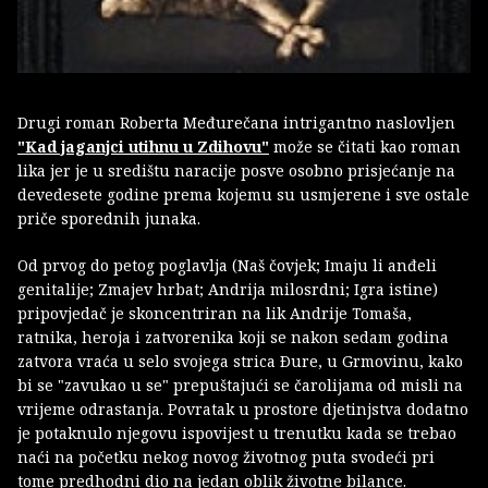
Drugi roman Roberta Međurečana intrigantno naslovljen
"Kad jaganjci utihnu u Zdihovu"
može se čitati kao roman
lika jer je u središtu naracije posve osobno prisjećanje na
devedesete godine prema kojemu su usmjerene i sve ostale
priče sporednih junaka.
Od prvog do petog poglavlja (Naš čovjek; Imaju li anđeli
genitalije; Zmajev hrbat; Andrija milosrdni; Igra istine)
pripovjedač je skoncentriran na lik Andrije Tomaša,
ratnika, heroja i zatvorenika koji se nakon sedam godina
zatvora vraća u selo svojega strica Ðure, u Grmovinu, kako
bi se "zavukao u se" prepuštajući se čarolijama od misli na
vrijeme odrastanja. Povratak u prostore djetinjstva dodatno
je potaknulo njegovu ispovijest u trenutku kada se trebao
naći na početku nekog novog životnog puta svodeći pri
tome predhodni dio na jedan oblik životne bilance.