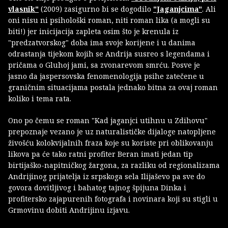
vlasnik"
(2009) zasigurno bi se dogodilo
"Jaganjcima"
. Ali
oni nisu ni psihološki roman, niti roman lika (a mogli su
biti!) jer inicijacija zapleta osim što je krenula iz
"predzatvorskog" doba ima svoje korijene i u danima
odrastanja tijekom kojih se Andrija susreo s legendama i
pričama o Gluhoj jami, sa zvonarevom smrću. Posve je
jasno da jaspersovska fenomenologija psihe zatečene u
graničnim situacijama postala jednako bitna za ovaj roman
koliko i tema rata.
Ono po čemu se roman "Kad jaganjci utihnu u Zdihovu"
prepoznaje vezano je uz naturalističke dijaloge natopljene
živošću kolokvijalnih fraza koje su koriste pri oblikovanju
likova pa će tako ratni profiter Beran imati jedan tip
birtijaško-napitničkog žargona, za razliku od regionalizama
Andrijinog prijatelja iz srpskoga sela Ilijaševo pa sve do
govora dovitljivog i bahatog tajnog špijuna Dinka i
profitersko zajapurenih fotografa i novinara koji su stigli u
Grmovinu dobiti Andrijinu izjavu.