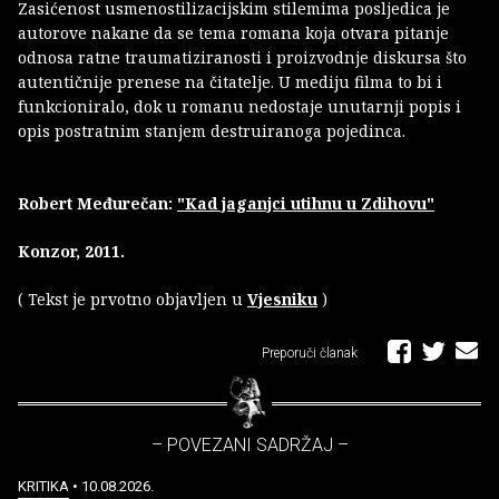
Zasićenost usmenostilizacijskim stilemima posljedica je
autorove nakane da se tema romana koja otvara pitanje
odnosa ratne traumatiziranosti i proizvodnje diskursa što
autentičnije prenese na čitatelje. U mediju filma to bi i
funkcioniralo, dok u romanu nedostaje unutarnji popis i
opis postratnim stanjem destruiranoga pojedinca.
Robert Međurečan:
"Kad jaganjci utihnu u Zdihovu"
Konzor, 2011.
( Tekst je prvotno objavljen u
Vjesniku
)
Preporuči članak
– POVEZANI SADRŽAJ –
KRITIKA
• 10.08.2026.