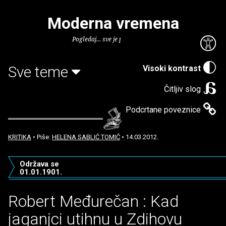
Moderna vremena
Pogledaj... sve je puno knjiga.
Sve teme
Visoki kontrast
Čitljiv slog
Podcrtane poveznice
KRITIKA
• Piše:
HELENA SABLIĆ TOMIĆ
• 14.03.2012.
Održava se
01.01.1901.
Robert Međurečan : Kad
jaganjci utihnu u Zdihovu