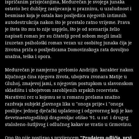
ispričanim prisjećanjima, Međurečan je svojega junaka
ostavio bez dubljeg zasijecanja u prazninu, u uzaludnost i
besmisao koja je ostala kao posljedica njegovih intimnih
autodestrukcija nakon što je prestalo ratno vrijeme. Prava
je šteta što mu to nije uspjelo, što je od scenarija želio
napisati roman jer su čitatelji pred sobom mogli imali
izuzetan psihološki roman vezan uz osobitog junaka čija je
životna priča o posljedicama Domovinskoga rata dovoljno
snažna, teška i opora.
Međurečan je namjerno prelomio Andrijin karakter nakon
ključnoga čina njegova života, ubojstva zvonara Matije u
Gluhoj, zmajevoj jami, s njegovim postupkom u slavonskom
skladištu i ubojstvom zarobljenih srpskih rezervista.
Narativni rez u kojemu se u romanu prelama snažno
razdvaja subjekt glavnoga lika u "onoga prije« i "onoga
poslije«: jednog dječački uplašenog i odgovornog koji je kao
devetnaestogodišnji dragovoljac otišao '91. u rat i drugog
staloženo-šutljivog i odlučnog kakav se vratio u Grmovinu.
Ono što nije postigao s prvijencem
"Prodajem odličja, prvi