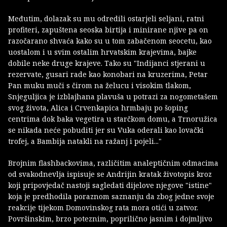
Međutim, dolazak su mu odredili ostarjeli seljani, ratni
profiteri, zapuštena seoska birtija i minirane njive pa on
razočarano shvaća kako su u tom zabačenom seocetu, kao
uostalom i u svim ostalim hrvatskim krajevima, bajke
dobile neke druge krajeve. Tako su "Indijanci stjerani u
rezervate, gusari rade kao konobari na kruzerima, Petar
Pan muku muči s čirom na želucu i visokim tlakom,
Snjeguljica je izblajhana plavuša u potrazi za nogometašem
svog života, Alica i Crvenkapica hrmbaju po šoping
centrima dok baka vegetira u starčkom domu, a Trnoružica
se nikada neće pobuditi jer su Vuka oderali kao lovački
trofej, a Bambija natakli na ražanj i pojeli..."
Brojnim flashbackovima, različitim analeptičnim odmacima
od svakodnevlja ispisuje se Andrijin kratak životopis kroz
koji pripovjedač nastoji sagledati dijelove njegove "istine"
koja je predhodila poraznom saznanju da zbog jedne svoje
reakcije tijekom Domovinskog rata mora otići u zatvor.
Površinskim, brzo poteznim, poprilično jasnim i dojmljivo