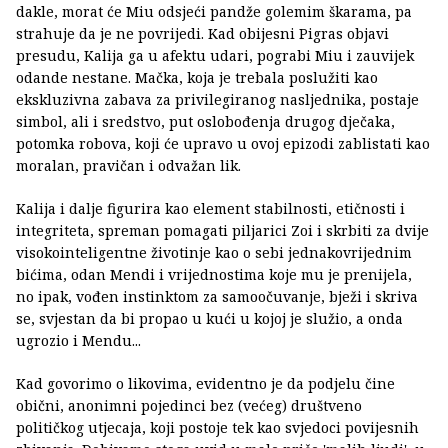
dakle, morat će Miu odsjeći pandže golemim škarama, pa
strahuje da je ne povrijedi. Kad obijesni Pigras objavi
presudu, Kalija ga u afektu udari, pograbi Miu i zauvijek
odande nestane. Mačka, koja je trebala poslužiti kao
ekskluzivna zabava za privilegiranog nasljednika, postaje
simbol, ali i sredstvo, put oslobođenja drugog dječaka,
potomka robova, koji će upravo u ovoj epizodi zablistati kao
moralan, pravičan i odvažan lik.
Kalija i dalje figurira kao element stabilnosti, etičnosti i
integriteta, spreman pomagati piljarici Zoi i skrbiti za dvije
visokointeligentne životinje kao o sebi jednakovrijednim
bićima, odan Mendi i vrijednostima koje mu je prenijela,
no ipak, vođen instinktom za samoočuvanje, bježi i skriva
se, svjestan da bi propao u kući u kojoj je služio, a onda
ugrozio i Mendu...
Kad govorimo o likovima, evidentno je da podjelu čine
obični, anonimni pojedinci bez (većeg) društveno
političkog utjecaja, koji postoje tek kao svjedoci povijesnih