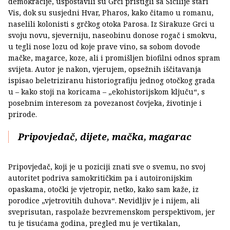
demokracije, uspostavili su Grci pristigli sa Sicilije stari
Vis, dok su susjedni Hvar, Pharos, kako čitamo u romanu,
naselili kolonisti s grčkog otoka Parosa. Iz Sirakuze Grci u
svoju novu, sjeverniju, naseobinu donose rogač i smokvu,
u tegli nose lozu od koje prave vino, sa sobom dovode
mačke, magarce, koze, ali i promišljen biofilni odnos spram
svijeta. Autor je nakon, vjerujem, opsežnih iščitavanja
ispisao beletriziranu historiografiju jednog otočkog grada
u – kako stoji na koricama – „ekohistorijskom ključu“, s
posebnim interesom za povezanost čovjeka, životinje i
prirode.
Pripovjedač, dijete, mačka, magarac
Pripovjedač, koji je u poziciji znati sve o svemu, no svoj
autoritet podriva samokritičkim pa i autoironijskim
opaskama, otočki je vjetropir, netko, kako sam kaže, iz
porodice „vjetrovitih duhova“. Nevidljiv je i nijem, ali
sveprisutan, raspolaže bezvremenskom perspektivom, jer
tu je tisućama godina, pregled mu je vertikalan,