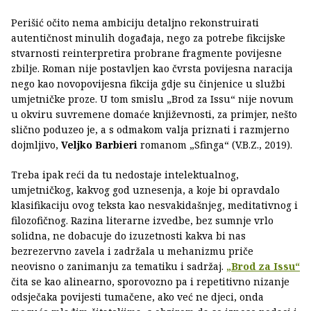
Perišić očito nema ambiciju detaljno rekonstruirati
autentičnost minulih događaja, nego za potrebe fikcijske
stvarnosti reinterpretira probrane fragmente povijesne
zbilje. Roman nije postavljen kao čvrsta povijesna naracija
nego kao novopovijesna fikcija gdje su činjenice u službi
umjetničke proze. U tom smislu „Brod za Issu“ nije novum
u okviru suvremene domaće književnosti, za primjer, nešto
slično poduzeo je, a s odmakom valja priznati i razmjerno
dojmljivo,
Veljko Barbieri
romanom „Sfinga“ (V.B.Z., 2019).
Treba ipak reći da tu nedostaje intelektualnog,
umjetničkog, kakvog god uznesenja, a koje bi opravdalo
klasifikaciju ovog teksta kao nesvakidašnjeg, meditativnog i
filozofičnog. Razina literarne izvedbe, bez sumnje vrlo
solidna, ne dobacuje do izuzetnosti kakva bi nas
bezrezervno zavela i zadržala u mehanizmu priče
neovisno o zanimanju za tematiku i sadržaj.
„Brod za Issu“
čita se kao alinearno, sporovozno pa i repetitivno nizanje
odsječaka povijesti tumačene, ako već ne djeci, onda