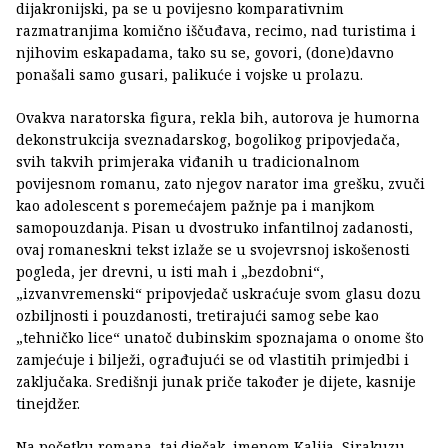
dijakronijski, pa se u povijesno komparativnim
razmatranjima komično iščuđava, recimo, nad turistima i
njihovim eskapadama, tako su se, govori, (done)davno
ponašali samo gusari, palikuće i vojske u prolazu.
Ovakva naratorska figura, rekla bih, autorova je humorna
dekonstrukcija sveznadarskog, bogolikog pripovjedača,
svih takvih primjeraka viđanih u tradicionalnom
povijesnom romanu, zato njegov narator ima grešku, zvuči
kao adolescent s poremećajem pažnje pa i manjkom
samopouzdanja. Pisan u dvostruko infantilnoj zadanosti,
ovaj romaneskni tekst izlaže se u svojevrsnoj iskošenosti
pogleda, jer drevni, u isti mah i „bezdobni“,
„izvanvremenski“ pripovjedač uskraćuje svom glasu dozu
ozbiljnosti i pouzdanosti, tretirajući samog sebe kao
„tehničko lice“ unatoč dubinskim spoznajama o onome što
zamjećuje i bilježi, ograđujući se od vlastitih primjedbi i
zaključaka. Središnji junak priče također je dijete, kasnije
tinejdžer.
Na početku romana, taj dječak, imenom Kalija, Sirakuzu,