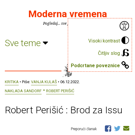
Moderna vremena
Pogledaj... sve je puno knjiga.
Sve teme
Visoki kontrast
Čitljiv slog
Podcrtane poveznice
KRITIKA
• Piše:
VANJA KULAŠ
• 06.12.2022.
NAKLADA SANDORF
ROBERT PERIŠIĆ
Robert Perišić : Brod za Issu
Preporuči članak