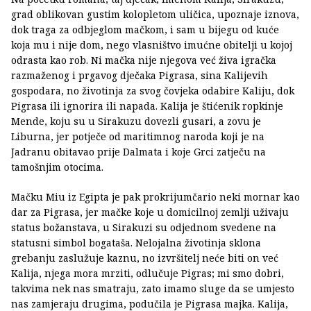
grad oblikovan gustim kolopletom uličica, upoznaje iznova,
dok traga za odbjeglom mačkom, i sam u bijegu od kuće
koja mu i nije dom, nego vlasništvo imućne obitelji u kojoj
odrasta kao rob. Ni mačka nije njegova već živa igračka
razmaženog i prgavog dječaka Pigrasa, sina Kalijevih
gospodara, no životinja za svog čovjeka odabire Kaliju, dok
Pigrasa ili ignorira ili napada. Kalija je štićenik ropkinje
Mende, koju su u Sirakuzu dovezli gusari, a zovu je
Liburna, jer potječe od maritimnog naroda koji je na
Jadranu obitavao prije Dalmata i koje Grci zatječu na
tamošnjim otocima.
Mačku Miu iz Egipta je pak prokrijumčario neki mornar kao
dar za Pigrasa, jer mačke koje u domicilnoj zemlji uživaju
status božanstava, u Sirakuzi su odjednom svedene na
statusni simbol bogataša. Nelojalna životinja sklona
grebanju zaslužuje kaznu, no izvršitelj neće biti on već
Kalija, njega mora mrziti, odlučuje Pigras; mi smo dobri,
takvima nek nas smatraju, zato imamo sluge da se umjesto
nas zamjeraju drugima, podučila je Pigrasa majka. Kalija,