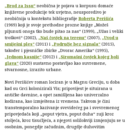
„Brod za Issu“
neobična je pojava u korpusu domaće
književne produkcije tek uvjetno, neusporedivo je
neobičnija u kontekstu bibliografije
Roberta Perišića
(1969) koji je svoje prethodne prozne knjige „Možeš
pljunuti onoga tko bude pitao za nas“ (1999), „Užas i veliki
troškovi“ (2002),
„Naš čovjek na terenu“
(2007),
„Uvod u
smiješni ples“
(2011) i
„Područje bez signala“
(2015),
također i pjesničke zbirke „Dvorac Amerika“ (1995),
„Jednom kasnije“
(2012) i
„Siromašni čovjek kojeg boli
glava“
(2020) sustavno postavljao kao suvremene,
stvarnosne, izrazito urbane.
Novi Perišićev roman lociran je u Magnu Greciju, u doba
kad su Grci kolonizirali Vis; pripovijest je situirana u
antičke davnine, a opet zamišljena kao univerzalno
kodirana, kao izmještena iz vremena. Takvom je čini
transtemporalno kazivanje svevidećeg pa i svevremenog
pripovjedača koji „poput vjetra, poput duha“ zuji kroz
stoljeća, kroz tisućljeća, a njegovi solilokviji izmjenjuju se u
osobnim, ponegdje začudnim, drugdje duhovitim