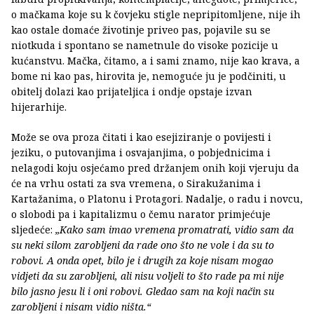
o mačkama koje su k čovjeku stigle nepripitomljene, nije ih
kao ostale domaće životinje priveo pas, pojavile su se
niotkuda i spontano se nametnule do visoke pozicije u
kućanstvu. Mačka, čitamo, a i sami znamo, nije kao krava, a
bome ni kao pas, hirovita je, nemoguće ju je podčiniti, u
obitelj dolazi kao prijateljica i ondje opstaje izvan
hijerarhije.
Može se ova proza čitati i kao esejiziranje o povijesti i
jeziku, o putovanjima i osvajanjima, o pobjednicima i
nelagodi koju osjećamo pred držanjem onih koji vjeruju da
će na vrhu ostati za sva vremena, o Sirakužanima i
Kartažanima, o Platonu i Protagori. Nadalje, o radu i novcu,
o slobodi pa i kapitalizmu o čemu narator primjećuje
sljedeće:
„Kako sam imao vremena promatrati, vidio sam da
su neki silom zarobljeni da rade ono što ne vole i da su to
robovi. A onda opet, bilo je i drugih za koje nisam mogao
vidjeti da su zarobljeni, ali nisu voljeli to što rade pa mi nije
bilo jasno jesu li i oni robovi. Gledao sam na koji način su
zarobljeni i nisam vidio ništa.“