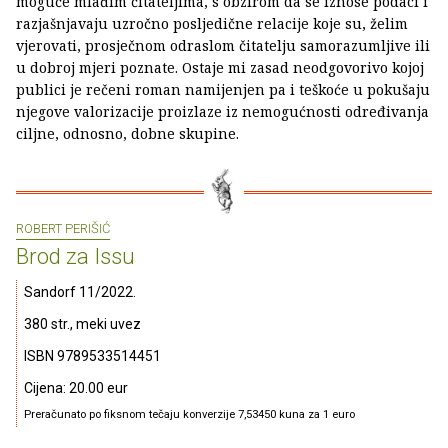
moguće mlađim čitateljima, s obzirom da se iznose podaci i
razjašnjavaju uzročno posljedične relacije koje su, želim
vjerovati, prosječnom odraslom čitatelju samorazumljive ili
u dobroj mjeri poznate. Ostaje mi zasad neodgovorivo kojoj
publici je rečeni roman namijenjen pa i teškoće u pokušaju
njegove valorizacije proizlaze iz nemogućnosti određivanja
ciljne, odnosno, dobne skupine.
ROBERT PERIŠIĆ
Brod za Issu
Sandorf 11/2022.
380 str., meki uvez
ISBN 9789533514451
Cijena: 20.00 eur
Preračunato po fiksnom tečaju konverzije 7,53450 kuna za 1 euro