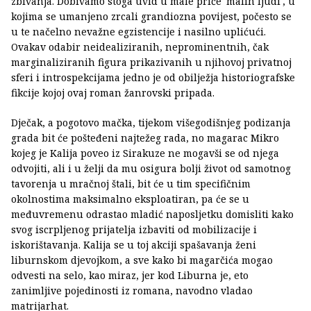
zbivanja. Dobivamo stoga uvid u male priče 'malih ljudi', u
kojima se umanjeno zrcali grandiozna povijest, počesto se
u te načelno nevažne egzistencije i nasilno uplićući.
Ovakav odabir neidealiziranih, neprominentnih, čak
marginaliziranih figura prikazivanih u njihovoj privatnoj
sferi i introspekcijama jedno je od obilježja historiografske
fikcije kojoj ovaj roman žanrovski pripada.
Dječak, a pogotovo mačka, tijekom višegodišnjeg podizanja
grada bit će pošteđeni najtežeg rada, no magarac Mikro
kojeg je Kalija poveo iz Sirakuze ne mogavši se od njega
odvojiti, ali i u želji da mu osigura bolji život od samotnog
tavorenja u mračnoj štali, bit će u tim specifičnim
okolnostima maksimalno eksploatiran, pa će se u
međuvremenu odrastao mladić naposljetku domisliti kako
svog iscrpljenog prijatelja izbaviti od mobilizacije i
iskorištavanja. Kalija se u toj akciji spašavanja ženi
liburnskom djevojkom, a sve kako bi magarčića mogao
odvesti na selo, kao miraz, jer kod Liburna je, eto
zanimljive pojedinosti iz romana, navodno vladao
matrijarhat.