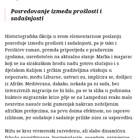
Posredovanje između prošlosti i
sadašnjosti
Historiografska fikcija u svom elementarnom poslanju
posreduje između prošlosti i sadašnjosti, pa je tako i
Perišićev roman, premda pripovijeda o pradavnim
zgodama, usredotočen na aktualno stanje. Mačka i magarac
koji se na sirakuškom brodu nađu gotovo slučajno i s
dječakom Kalijom i grčkim graditeljima otiskuju u
nepoznato, među Liburne, ustvari su, implicira se, došljaci
iz Afrike. Mediterana, dakako, nekada pa ni sada, bez
intenzivnih migracija ne bi bilo, pa se ta slika u godinama
bukteće migrantske krize gdje se na Lampedusi svako malo
nesretno nasuče neki gumenjak nakrcan neželjenim
afričkim prebjezima, na prvu doima efektnom, no zapravo
izlišnom, jer ondašnje i sadašnje prilike nisu za usporedbu.
Nižu se kroz vremenski razvedenu, ali slabo dinamičnu
fabulu propitkivanja, kontemplacije, anegdote, primjerice,