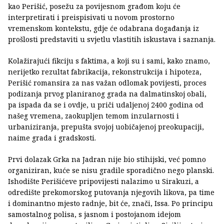
kao Perišić, posežu za povijesnom građom koju će
interpretirati i preispisivati u novom prostorno
vremenskom kontekstu, gdje će odabrana događanja iz
prošlosti predstaviti u svjetlu vlastitih iskustava i saznanja.
Kolažirajući fikciju s faktima, a koji su i sami, kako znamo,
nerijetko rezultat fabrikacija, rekonstrukcija i hipoteza,
Perišić romansira za nas važan odlomak povijesti, proces
podizanja prvog planiranog grada na dalmatinskoj obali,
pa ispada da se i ovdje, u priči udaljenoj 2400 godina od
našeg vremena, zaokupljen temom inzularnosti i
urbaniziranja, prepušta svojoj uobičajenoj preokupaciji,
naime grada i gradskosti.
Prvi dolazak Grka na Jadran nije bio stihijski, već pomno
organiziran, kuće se nisu gradile sporadično nego planski.
Ishodište Perišićeve pripovijesti nalazimo u Sirakuzi, a
odredište prekomorskog putovanja njegovih likova, pa time
i dominantno mjesto radnje, bit će, znači, Issa. Po principu
samostalnog polisa, s jasnom i postojanom idejom