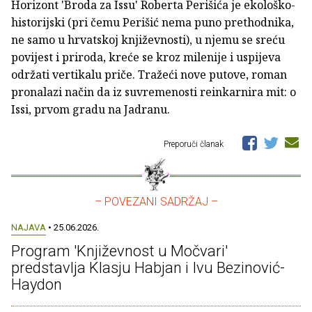
Horizont 'Broda za Issu' Roberta Perišića je ekološko-
historijski (pri čemu Perišić nema puno prethodnika,
ne samo u hrvatskoj književnosti), u njemu se sreću
povijest i priroda, kreće se kroz milenije i uspijeva
održati vertikalu priče. Tražeći nove putove, roman
pronalazi način da iz suvremenosti reinkarnira mit: o
Issi, prvom gradu na Jadranu.
Preporuči članak
– POVEZANI SADRŽAJ –
NAJAVA
• 25.06.2026.
Program 'Književnost u Močvari'
predstavlja Klasju Habjan i Ivu Bezinović-
Haydon