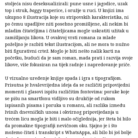
stoljeća nisu deseksualizirali: pune usne i jagodice, uzak
top i struk,
baggy
traperice, i oružje u ruci. U knjizi ima
ukupno 8 ilustracija koje su stripovskih karakteristika, ni
po čemu upadljive niti posebno promišljene, ali nekim bi
mladim čitateljima i čitateljicama mogle uskratiti užitak u
zamišljanju likova. U ovakvoj vrsti romana za mlade
poželjno je razbiti tekst ilustracijom, ali ne mora to nužno
biti figurativni crtež. Moglo je biti nešto nalik karti na
početku, budući da je sam roman, mada prati i razvija svoje
likove, više fokusiran na tijek radnje i napredovanje priče.
U vizualno uređenje knjige spada i igra s tipografijom.
Prisutna je hvalevrijedna ideja da se različiti pripovijedni
momenti i glasovi ispišu različitim fontovima: poruke koje
se pišu na smartfonu vidljivo su drukčije od rukom
ispisanih pisama i poruka u romanu, ali razlika između
Ivinih dnevničkih unosa i okvirnog pripovijedanja u
trećem licu mogla je biti i malo očiglednija, jer šteta bi bilo
da promakne tipografiji nevičnom oku. Sjajno je i što
možemo čitati i transkript s WhatsAppa, ali bilo bi još bolje