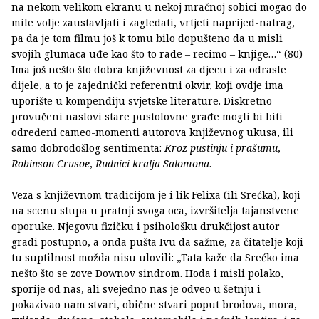
na nekom velikom ekranu u nekoj mračnoj sobici mogao do
mile volje zaustavljati i zagledati, vrtjeti naprijed-natrag,
pa da je tom filmu još k tomu bilo dopušteno da u misli
svojih glumaca uđe kao što to rade – recimo – knjige…“ (80)
Ima još nešto što dobra književnost za djecu i za odrasle
dijele, a to je zajednički referentni okvir, koji ovdje ima
uporište u kompendiju svjetske literature. Diskretno
provučeni naslovi stare pustolovne građe mogli bi biti
određeni cameo-momenti autorova književnog ukusa, ili
samo dobrodošlog sentimenta:
Kroz pustinju i prašumu
,
Robinson Crusoe
,
Rudnici kralja Salomona
.
Veza s književnom tradicijom je i lik Felixa (ili Srećka), koji
na scenu stupa u pratnji svoga oca, izvršitelja tajanstvene
oporuke. Njegovu fizičku i psihološku drukčijost autor
gradi postupno, a onda pušta Ivu da sažme, za čitatelje koji
tu suptilnost možda nisu ulovili: „Tata kaže da Srećko ima
nešto što se zove Downov sindrom. Hoda i misli polako,
sporije od nas, ali svejedno nas je odveo u šetnju i
pokazivao nam stvari, obične stvari poput brodova, mora,