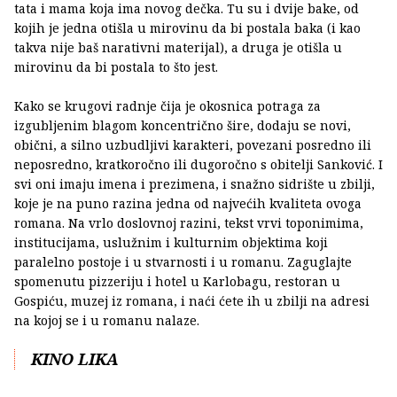
tata i mama koja ima novog dečka. Tu su i dvije bake, od
kojih je jedna otišla u mirovinu da bi postala baka (i kao
takva nije baš narativni materijal), a druga je otišla u
mirovinu da bi postala to što jest.
Kako se krugovi radnje čija je okosnica potraga za
izgubljenim blagom koncentrično šire, dodaju se novi,
obični, a silno uzbudljivi karakteri, povezani posredno ili
neposredno, kratkoročno ili dugoročno s obitelji Sanković. I
svi oni imaju imena i prezimena, i snažno sidrište u zbilji,
koje je na puno razina jedna od najvećih kvaliteta ovoga
romana. Na vrlo doslovnoj razini, tekst vrvi toponimima,
institucijama, uslužnim i kulturnim objektima koji
paralelno postoje i u stvarnosti i u romanu. Zaguglajte
spomenutu pizzeriju i hotel u Karlobagu, restoran u
Gospiću, muzej iz romana, i naći ćete ih u zbilji na adresi
na kojoj se i u romanu nalaze.
KINO LIKA