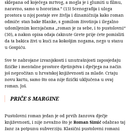
sklepana od koječega mrtvog, a mogla je i glumiti u filmu,
naravno, samo u hororima.” (15) Scenografija i uloga
prostora u njoj postaje sve življa i dinamičnija kako roman
odmiče: stan bake Blanke, s gomilom životinja i ilegalno
udomljenim kornjačama „roman je za sebe, i to pustolovni“
(50), a nakon opisa odaja ćaknute Grete prije ćete pomisliti
da ta bakica živi u kući na kokošjim nogama, nego u stanu
u Gospiću.
Sve te nabrojane izvanjskosti i unutrašnjosti zaposjedaju
fizičke i mentalne prostore djetinjstva i dječjega na način
još nepročitan u hrvatskoj književnosti za mlade. Crtaju
novu kartu, samo što ona nije fizički uključena u ovaj
roman. Još.
PRIČE S MARGINE
Pustolovni roman jedan je od prvih žanrova dječje
književnosti, i nije nevažno što je
Roman Simić
odabrao taj
žanr za potpunu subverziju. Klasični pustolovni romani