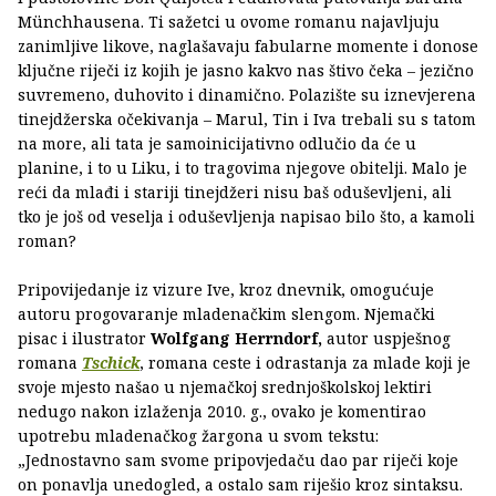
Münchhausena. Ti sažetci u ovome romanu najavljuju
zanimljive likove, naglašavaju fabularne momente i donose
ključne riječi iz kojih je jasno kakvo nas štivo čeka – jezično
suvremeno, duhovito i dinamično. Polazište su iznevjerena
tinejdžerska očekivanja – Marul, Tin i Iva trebali su s tatom
na more, ali tata je samoinicijativno odlučio da će u
planine, i to u Liku, i to tragovima njegove obitelji. Malo je
reći da mlađi i stariji tinejdžeri nisu baš oduševljeni, ali
tko je još od veselja i oduševljenja napisao bilo što, a kamoli
roman?
Pripovijedanje iz vizure Ive, kroz dnevnik, omogućuje
autoru progovaranje mladenačkim slengom. Njemački
pisac i ilustrator
Wolfgang Herrndorf,
autor uspješnog
romana
Tschick
, romana ceste i odrastanja za mlade koji je
svoje mjesto našao u njemačkoj srednjoškolskoj lektiri
nedugo nakon izlaženja 2010. g., ovako je komentirao
upotrebu mladenačkog žargona u svom tekstu:
„Jednostavno sam svome pripovjedaču dao par riječi koje
on ponavlja unedogled, a ostalo sam riješio kroz sintaksu.