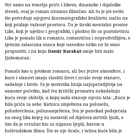
Već samo na temelju priče i likova, dinamike i dijaloške
živosti, ovaj je roman iznimno filmičan. Ali tu je još nešto
što potvrđuje njegovu kinematografsku kvalitetu: način na
koji pridaje važnost prostoru. Tu je široki mentalni prostor
Like, koji je ujedno i geografski, i plodno tlo za pustolovinu.
Lika je pomalo lik u romanu, romantična i nepredvidljiva, s
ljetnim zalascima sunca koje navodno nitko ne bi smio
propustiti, i na koju
Damir Karakaš
smije biti malo
ljubomoran.
Pomalo kao u gotskom romanu, ali bez jezive atmosfere, i
kuće i stanovi imaju vlastiti život i zrcale svoje stanare,
sadašnje i bivše. Ta je motivska linija najupečatljivija na
samome početku, kad Iva kritički promatra nekadašnju
kuću svoje obitelji, u kojoj sada stanuje njezin tata: „Kuća je
bila priča za sebe. Katnica smještena na poluselu,
poludovršena, polunamještena, Ivu je ponekad podsjećala
na onog lika kojeg su sastavili od dijelova mrtvih ljudi, s
tim da je rezultat bio za nijansu ljepši, barem u
holivudskom filmu. Što se nje ticalo, i tatina kuća bila je