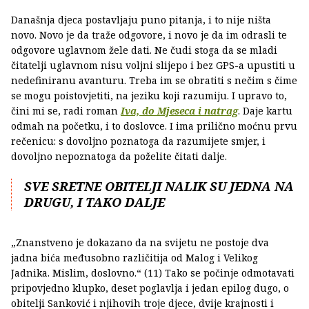
Današnja djeca postavljaju puno pitanja, i to nije ništa
novo. Novo je da traže odgovore, i novo je da im odrasli te
odgovore uglavnom žele dati. Ne čudi stoga da se mladi
čitatelji uglavnom nisu voljni slijepo i bez GPS-a upustiti u
nedefiniranu avanturu. Treba im se obratiti s nečim s čime
se mogu poistovjetiti, na jeziku koji razumiju. I upravo to,
čini mi se, radi roman
Iva, do Mjeseca i natrag
. Daje kartu
odmah na početku, i to doslovce. I ima prilično moćnu prvu
rečenicu: s dovoljno poznatoga da razumijete smjer, i
dovoljno nepoznatoga da poželite čitati dalje.
SVE SRETNE OBITELJI NALIK SU JEDNA NA
DRUGU, I TAKO DALJE
„Znanstveno je dokazano da na svijetu ne postoje dva
jadna bića međusobno različitija od Malog i Velikog
Jadnika. Mislim, doslovno.“ (11) Tako se počinje odmotavati
pripovjedno klupko, deset poglavlja i jedan epilog dugo, o
obitelji Sanković i njihovih troje djece, dvije krajnosti i