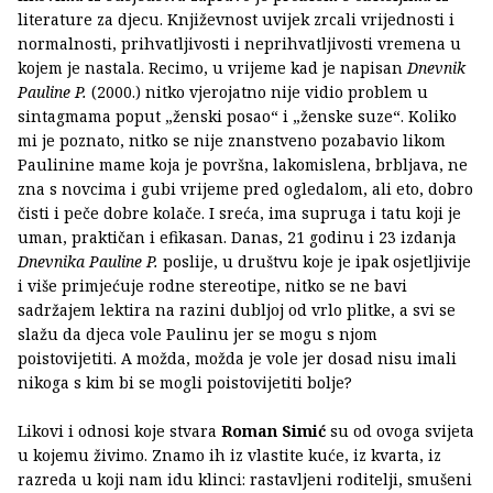
literature za djecu. Književnost uvijek zrcali vrijednosti i
normalnosti, prihvatljivosti i neprihvatljivosti vremena u
kojem je nastala. Recimo, u vrijeme kad je napisan
Dnevnik
Pauline P.
(2000.) nitko vjerojatno nije vidio problem u
sintagmama poput „ženski posao“ i „ženske suze“. Koliko
mi je poznato, nitko se nije znanstveno pozabavio likom
Paulinine mame koja je površna, lakomislena, brbljava, ne
zna s novcima i gubi vrijeme pred ogledalom, ali eto, dobro
čisti i peče dobre kolače. I sreća, ima supruga i tatu koji je
uman, praktičan i efikasan. Danas, 21 godinu i 23 izdanja
Dnevnika Pauline P.
poslije, u društvu koje je ipak osjetljivije
i više primjećuje rodne stereotipe, nitko se ne bavi
sadržajem lektira na razini dubljoj od vrlo plitke, a svi se
slažu da djeca vole Paulinu jer se mogu s njom
poistovijetiti. A možda, možda je vole jer dosad nisu imali
nikoga s kim bi se mogli poistovijetiti bolje?
Likovi i odnosi koje stvara
Roman Simić
su od ovoga svijeta
u kojemu živimo. Znamo ih iz vlastite kuće, iz kvarta, iz
razreda u koji nam idu klinci: rastavljeni roditelji, smušeni