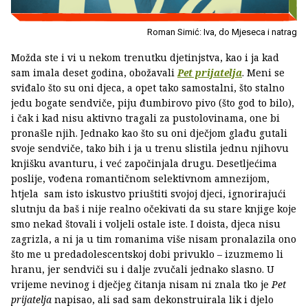
Roman Simić: Iva, do Mjeseca i natrag
Možda ste i vi u nekom trenutku djetinjstva, kao i ja kad
sam imala deset godina, obožavali
Pet prijatelja
. Meni se
sviđalo što su oni djeca, a opet tako samostalni, što stalno
jedu bogate sendviče, piju đumbirovo pivo (što god to bilo),
i čak i kad nisu aktivno tragali za pustolovinama, one bi
pronašle njih. Jednako kao što su oni dječjom glađu gutali
svoje sendviče, tako bih i ja u trenu slistila jednu njihovu
knjišku avanturu, i već započinjala drugu. Desetljećima
poslije, vođena romantičnom selektivnom amnezijom,
htjela sam isto iskustvo priuštiti svojoj djeci, ignorirajući
slutnju da baš i nije realno očekivati da su stare knjige koje
smo nekad štovali i voljeli ostale iste. I doista, djeca nisu
zagrizla, a ni ja u tim romanima više nisam pronalazila ono
što me u predadolescentskoj dobi privuklo – izuzmemo li
hranu, jer sendviči su i dalje zvučali jednako slasno. U
vrijeme nevinog i dječjeg čitanja nisam ni znala tko je
Pet
prijatelja
napisao, ali sad sam dekonstruirala lik i djelo