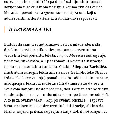
cure, to su hormoni“ (69) pa do još ozbiljnijih trauma s
korijenom u seksualnom nasilju s kojima živi darkerica
Morana – povodi za razgovor su brojni, za one koji s
adolescentima doista žele konstruktivno razgovarati.
ILUSTRIRANA IVA
Budući da sam u svijet književnosti za mlade aterirala
direktno iz svijeta slikovnica, moram se osvrnuti na
vizualnu komponentu teksta.
Iva, do Mjeseca i natrag
nije,
naravno, slikovnica, ali jest roman u kojemu ilustracije
imaju ornamentalnu funkciju. Odabir
Stjepana Bartolića
,
ilustratora mnogih lektirnih naslova (iz biblioteke Stribor
izdavačke kuće Znanje) pomalo je ziheraški: s jedne strane,
asocijacija s lektirom može značiti da ima nade da se i u
školskom kanonu nešto prodrma, dok s druge strane vidim
tendenciju da se sve uniformira, da ni po čemu ne odskoči.
A to je za ovakav tekst – koji po svemu odskače – zapravo
šteta. Naslovnica se opire trendu lektirizacije, ali kao da
klizi u smjeru prikaza superjunakinja dok ih još krajem 20.