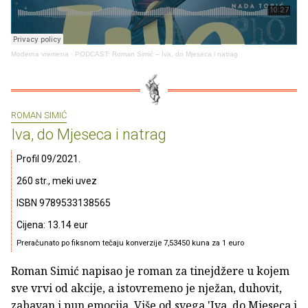
Moderna vremena
·
PODCAST: Roman Simić – Iva, do Mjeseca i natrag
ROMAN SIMIĆ
Iva, do Mjeseca i natrag
Profil 09/2021.
260 str., meki uvez
ISBN 9789533138565
Cijena: 13.14 eur
Preračunato po fiksnom tečaju konverzije 7,53450 kuna za 1 euro
Roman Simić napisao je roman za tinejdžere u kojem
sve vrvi od akcije, a istovremeno je nježan, duhovit,
zabavan i pun emocija. Više od svega 'Iva, do Mjeseca i