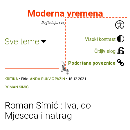
Moderna vremena
Pogledaj... sve je puno knjiga.
Sve teme
Visoki kontrast
Čitljiv slog
Podcrtane poveznice
KRITIKA
• Piše:
ANDA BUKVIĆ PAŽIN
• 18.12.2021.
ROMAN SIMIĆ
Roman Simić : Iva, do
Mjeseca i natrag