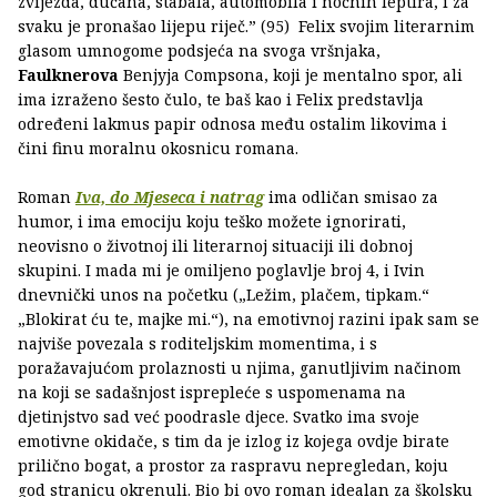
zvijezda, dućana, stabala, automobila i noćnih leptira, i za
svaku je pronašao lijepu riječ.” (95) Felix svojim literarnim
glasom umnogome podsjeća na svoga vršnjaka,
Faulknerova
Benjyja Compsona, koji je mentalno spor, ali
ima izraženo šesto čulo, te baš kao i Felix predstavlja
određeni lakmus papir odnosa među ostalim likovima i
čini finu moralnu okosnicu romana.
Roman
Iva, do Mjeseca i natrag
ima odličan smisao za
humor, i ima emociju koju teško možete ignorirati,
neovisno o životnoj ili literarnoj situaciji ili dobnoj
skupini. I mada mi je omiljeno poglavlje broj 4, i Ivin
dnevnički unos na početku („Ležim, plačem, tipkam.“
„Blokirat ću te, majke mi.“), na emotivnoj razini ipak sam se
najviše povezala s roditeljskim momentima, i s
poražavajućom prolaznosti u njima, ganutljivim načinom
na koji se sadašnjost isprepleće s uspomenama na
djetinjstvo sad već poodrasle djece. Svatko ima svoje
emotivne okidače, s tim da je izlog iz kojega ovdje birate
prilično bogat, a prostor za raspravu nepregledan, koju
god stranicu okrenuli. Bio bi ovo roman idealan za školsku