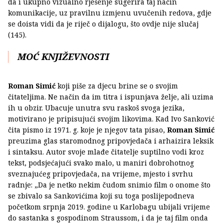
da i ukupno vizualno rješenje sugerira taj način
komunikacije, uz pravilnu izmjenu uvučenih redova, gdje
se doista vidi da je riječ o dijalogu, što ovdje nije slučaj
(145).
MOĆ KNJIŽEVNOSTI
Roman Simić
koji piše za djecu brine se o svojim
čitateljima. Ne način da im titra i ispunjava želje, ali uzima
ih u obzir. Ubacuje unutra svu raskoš svoga jezika,
motivirano je pripisujući svojim likovima. Kad Ivo Sanković
čita pismo iz 1971. g. koje je njegov tata pisao,
Roman Simić
preuzima glas staromodnog pripovjedača i arhaizira leksik
i sintaksu. Autor svoje mlađe čitatelje suptilno vodi kroz
tekst, podsjećajući svako malo, u maniri dobrohotnog
sveznajućeg pripovjedača, na vrijeme, mjesto i svrhu
radnje: „Da je netko nekim čudom snimio film o onome što
se zbivalo sa Sankovićima koji su toga poslijepodneva
početkom srpnja 2019. godine u Karlobagu ubijali vrijeme
do sastanka s gospodinom Straussom, i da je taj film onda