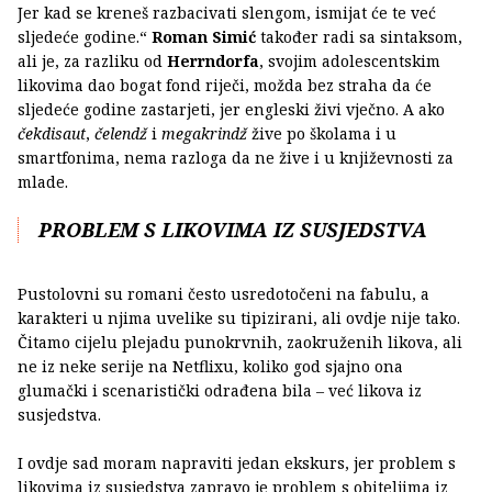
Jer kad se kreneš razbacivati slengom, ismijat će te već
sljedeće godine.“
Roman Simić
također radi sa sintaksom,
ali je, za razliku od
Herrndorfa
, svojim adolescentskim
likovima dao bogat fond riječi, možda bez straha da će
sljedeće godine zastarjeti, jer engleski živi vječno. A ako
čekdisaut
,
čelendž
i
megakrindž
žive po školama i u
smartfonima, nema razloga da ne žive i u književnosti za
mlade.
PROBLEM S LIKOVIMA IZ SUSJEDSTVA
Pustolovni su romani često usredotočeni na fabulu, a
karakteri u njima uvelike su tipizirani, ali ovdje nije tako.
Čitamo cijelu plejadu punokrvnih, zaokruženih likova, ali
ne iz neke serije na Netflixu, koliko god sjajno ona
glumački i scenaristički odrađena bila – već likova iz
susjedstva.
I ovdje sad moram napraviti jedan ekskurs, jer problem s
likovima iz susjedstva zapravo je problem s obiteljima iz