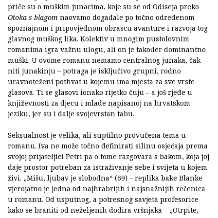
priče su o muškim junacima, koje su se od Odiseja preko
Otoka s blagom
naovamo događale po točno određenom
spoznajnom i pripovjednom obrascu avanture i razvoja tog
glavnog muškog lika. Kolektiv u mnogim pustolovnim
romanima igra važnu ulogu, ali on je također dominantno
muški. U ovome romanu nemamo centralnog junaka, čak
niti junakinju – potraga je isključivo grupni, rodno
uravnoteženi pothvat u kojemu ima mjesta za sve vrste
glasova. Ti se glasovi ionako rijetko čuju – a još rjeđe u
književnosti za djecu i mlade napisanoj na hrvatskom
jeziku, jer su i dalje svojevrstan tabu.
Seksualnost je velika, ali suptilno provučena tema u
romanu. Iva ne može točno definirati silinu osjećaja prema
svojoj prijateljici Petri pa o tome razgovara s bakom, koja joj
daje prostor potreban za istraživanje sebe i svijeta u kojem
živi. „Mišu, ljubav je slobodna“ (69) – replika bake Blanke
vjerojatno je jedna od najhrabrijih i najsnažnijih rečenica
u romanu. Od usputnog, a potresnog savjeta profesorice
kako se braniti od neželjenih dodira vršnjaka – „Otrpite,