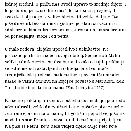
jednoj sredini. U priču nas uvodi upravo to srednje dijete, i
to je dobro, jer iz sredine imaš dosta realan pregled, ili
svakako bolji nego iz velike blizine ili velike daljine. Iva
piše dnevnik bez datuma i godine: jer dani su važniji u
adolescentskim mikrokozmosima, a roman ne mora krenuti
od ponedjeljka, može i od petka.
U malo redova, ali jako upečatljivo i učinkovito, Iva
precizno portretira sebe i svoju obitelj. Spomenuti Mali i
Veliki Jadnik njezina su dva brata, i svaki od njih priklanja
se jednome od rastavljenih roditelja: tata Ivo, inače
srednjoškolski profesor matematike i povjesničar amater
našao je valnu duljinu na kojoj se povezao s Marulom, dok
Tin „ljubi stope kojima mama (Ema) džogira“ (57).
Iva se ne priklanja nikomu, i ostavlja dojam da joj je u redu
tako. Odrasli, veliki dnevničari i dnevničarke pišu za sebe i
za strance, a oni malo manji, 14-godišnji poput Ive, pišu na
modelu
Anne Frank
, za stvarnu ili izmaštanu prijateljicu.
Iva piše za Petru, koju neće vidjeti cijelo dugo ljeto koje