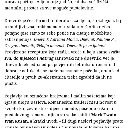
upravo počinje. A ljeto nije godišnje doba, već fizički i
mentalni prostor za sve moguće pustolovine.
Dnevnik je čest format u literaturi za djecu, s razlogom: taj
uzbudljivi, voajerski moment uvida u nešto što netko
potajno piše samo za sebe potiče na čitanje možebitno
zabranjenoga.
Dnevnik Adriana Molea
,
Dnevnik Pauline P
.,
Gregov dnevnik
,
Višnjin dnevnik
,
Dnevnik prve ljubavi
.
Provjerena receptura koja radi, i vreća u koju stane svašta.
Iva, do mjeseca i natrag
žanrovski nije dnevnik, već je
dnevnik tek jedna od pripovjednih tehnika u romanu. I
dobra je odluka da se nađe na samome početku, onda kad
čitatelje u prvih 20-ak stranica treba zgrabiti da ih ne
pustiš.
Poglavlja su označena brojevima i malim sažetcima koja
igraju ulogu naslova. Romaneskni traileri nisu novost u
svijetu književnosti za djecu i mlade, posebno u žanru
pustolovnog romana: njima su se koristili i
Mark Twain
i
Ivan Kušan
, a kratki uvodi – ili dugi naslovi poglavlja prate
i pustolovine Don Quijotea i čudnovata putovanja baruna