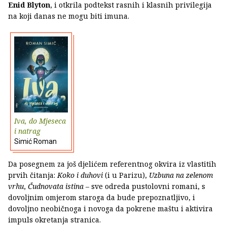
Enid Blyton
, i otkrila podtekst rasnih i klasnih privilegija
na koji danas ne mogu biti imuna.
Iva, do Mjeseca
i natrag
Simić Roman
Da posegnem za još djelićem referentnog okvira iz vlastitih
prvih čitanja:
Koko i duhovi
(i u Parizu),
Uzbuna na zelenom
vrhu
,
Čudnovata istina
– sve odreda pustolovni romani, s
dovoljnim omjerom staroga da bude prepoznatljivo, i
dovoljno neobičnoga i novoga da pokrene maštu i aktivira
impuls okretanja stranica.