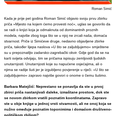
Roman Simić
Kada je prije pet godina Roman Simić objavio svoju prvu zbirku
priča »Mjesto na kojem ćemo provesti noć«, uglas se govorilo da
se radi o knjizi koja je odmaknuta od dominantnih proznih
modela, najviše zbog toga što se u njoj ne zrcali naša, domaća
stvarnost. Priče iz Simićeve druge, nedavno objavljene zbirke
priča, također lijepa naslova »U što se zaljubljujemo« smještene
su u prepoznatljiv zadarsko-zagrebački okvir. Gdje god da se na
karti svijeta odvijaju, tim se pričama ispisuju zemljovidi ljudskih
unutarnjosti. Unutarnjosti koje su napućene osjećajima, ali o
njima se radije šuti jer je izgubljeno povjerenje u riječi. »U što se
zaljubljujemo« zapravo najviše govori o onome o čemu šutimo.
Barbara Matejčić: Neprestano se ponavlja da ste u prvoj
zbirci priča nastanjivali daleke, izmaštane prostore, dok ste
se novom zbirkom vratili poznatim koordinatama. Zapravo
ste u obje knjige u jednoj vrsti stvarnosti, ali ne onoj koja se
nužno omeđuje poznatim toponimima i domaćom društveno-
političkom zbiljom?