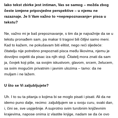
Iako tekst zbirke jest intiman, Vas se samog – možda zbog
česte izmjene pripovjedne perspektive – u njemu ne
razaznaje. Je li Vam važno to »neprepoznavanje« pisca u
tekstu?
Ne, važno mi je baš prepoznavanje, s tim da je najvažnije da se u
tekstu pronađem sam, pa makar ti tragovi bili čitljivi samo meni.
Kad to kažem, ne pokušavam biti elitist, nego reći sljedeće:
čitatelju nije potrebno prepoznati pisca među likovima, njemu je
dovoljno osjetiti da pisac iza njih stoji. Čitatelj mora znati da sam
ja, čovjek koji piše, sa svojim iskustvom, glavom, srcem, želucem,
sa svim mogućim privatnim i javnim ulozima – tamo: da ne
muljam i ne lažem.
U što se Vi zaljubljujete?
Uh. I to su ta pitanja o kojima bi se moglo pisati i pisati. Ali da ne
idemo puno dalje, recimo: zaljubljujem se u svoju curu, svaki dan,
i, čini se, sve uspješnije. A suprotno svim turobnim književnim
krajevima, napose onima iz vlastite knjige, nadam se da će ovo