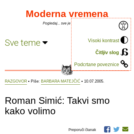
Moderna vremena
Pogledaj... sve je puno knjiga.
Sve teme
Visoki kontrast
Čitljiv slog
Podcrtane poveznice
RAZGOVOR
• Piše:
BARBARA MATEJČIĆ
• 10.07.2005.
Roman Simić: Takvi smo
kako volimo
Preporuči članak