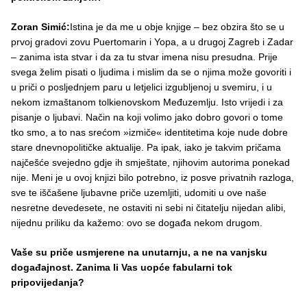
Zoran Simić:
Istina je da me u obje knjige – bez obzira što se u
prvoj gradovi zovu Puertomarin i Yopa, a u drugoj Zagreb i Zadar
– zanima ista stvar i da za tu stvar imena nisu presudna. Prije
svega želim pisati o ljudima i mislim da se o njima može govoriti i
u priči o posljednjem paru u letjelici izgubljenoj u svemiru, i u
nekom izmaštanom tolkienovskom Međuzemlju. Isto vrijedi i za
pisanje o ljubavi. Način na koji volimo jako dobro govori o tome
tko smo, a to nas srećom »izmiče« identitetima koje nude dobre
stare dnevnopolitičke aktualije. Pa ipak, iako je takvim pričama
najčešće svejedno gdje ih smještate, njihovim autorima ponekad
nije. Meni je u ovoj knjizi bilo potrebno, iz posve privatnih razloga,
sve te iščašene ljubavne priče uzemljiti, udomiti u ove naše
nesretne devedesete, ne ostaviti ni sebi ni čitatelju nijedan alibi,
nijednu priliku da kažemo: ovo se događa nekom drugom.
Vaše su priče usmjerene na unutarnju, a ne na vanjsku
događajnost. Zanima li Vas uopće fabularni tok
pripovijedanja?