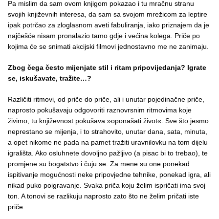
Pa mislim da sam ovom knjigom pokazao i tu mračnu stranu
svojih književnih interesa, da sam sa svojom mrežicom za leptire
ipak potrčao za zloglasnom aveti fabuliranja, iako priznajem da je
najčešće nisam pronalazio tamo gdje i većina kolega. Priče po
kojima će se snimati akcijski filmovi jednostavno me ne zanimaju.
Zbog čega često mijenjate stil i ritam pripovijedanja? Igrate
se, iskušavate, tražite…?
Različiti ritmovi, od priče do priče, ali i unutar pojedinačne priče,
naprosto pokušavaju odgovoriti raznovrsnim ritmovima koje
živimo, tu književnost pokušava »oponašati život«. Sve što jesmo
neprestano se mijenja, i to strahovito, unutar dana, sata, minuta,
a opet nikome ne pada na pamet tražiti uravnilovku na tom dijelu
igrališta. Ako osluhnete dovoljno pažljivo (a pisac bi to trebao), te
promjene su bogatstvo i čuju se. Za mene su one ponekad
ispitivanje mogućnosti neke pripovjedne tehnike, ponekad igra, ali
nikad puko poigravanje. Svaka priča koju želim ispričati ima svoj
ton. A tonovi se razlikuju naprosto zato što ne želim pričati iste
priče.