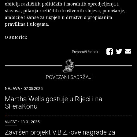
obitelji različitih političkih i moralnih opredjeljenja i
stavova, pitanja različitih društvenih slojeva, ponašanje,
ambicije i šanse za uspjeh u društvu s propisanim
pravilima i ulogama.
O autorici:
Preporuči članak
– POVEZANI SADRŽAJ –
NAJAVA
• 07.05.2025.
Martha Wells gostuje u Rijeci i na
SFeraKonu
VIJEST
• 13.01.2025.
Završen projekt V.B.Z.-ove nagrade za