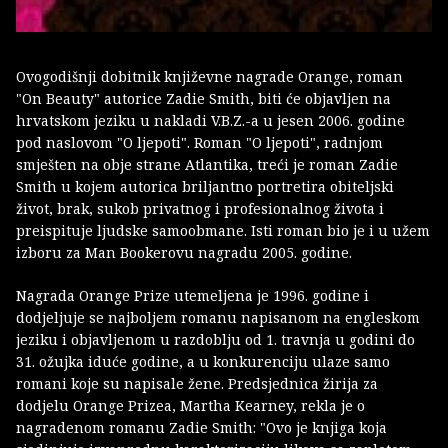
Ovogodišnji dobitnik književne nagrade Orange, roman
"On Beauty" autorice Zadie Smith, biti će objavljen na
hrvatskom jeziku u nakladi V.B.Z.-a u jesen 2006. godine
pod naslovom "O ljepoti". Roman "O ljepoti", radnjom
smješten na obje strane Atlantika, treći je roman Zadie
Smith u kojem autorica briljantno portretira obiteljski
život, brak, sukob privatnog i profesionalnog života i
preispituje ljudske samoobmane. Isti roman bio je i u užem
izboru za Man Bookerovu nagradu 2005. godine.
Nagrada Orange Prize utemeljena je 1996. godine i
dodjeljuje se najboljem romanu napisanom na engleskom
jeziku i objavljenom u razdoblju od 1. travnja u godini do
31. ožujka iduće godine, a u konkurenciju ulaze samo
romani koje su napisale žene. Predsjednica žirija za
dodjelu Orange Prizea, Martha Kearney, rekla je o
nagradenom romanu Zadie Smith: "Ovo je knjiga koja