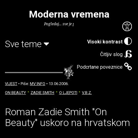
Moderna vremena
Pogledaj... sve je puno knjiga.
Sve teme
Visoki kontrast
Čitljiv slog
Podcrtane poveznice
VIJEST
• Piše:
MV INFO
• 13.06.2006.
ON BEAUTY
ZADIE SMITH
O LJEPOTI
V.B.Z.
Roman Zadie Smith "On
Beauty" uskoro na hrvatskom