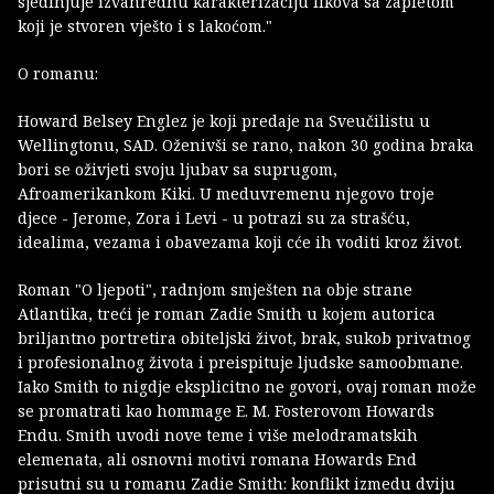
sjedinjuje izvanrednu karakterizaciju likova sa zapletom
koji je stvoren vješto i s lakoćom."
O romanu:
Howard Belsey Englez je koji predaje na Sveučilistu u
Wellingtonu, SAD. Oženivši se rano, nakon 30 godina braka
bori se oživjeti svoju ljubav sa suprugom,
Afroamerikankom Kiki. U meduvremenu njegovo troje
djece - Jerome, Zora i Levi - u potrazi su za strašću,
idealima, vezama i obavezama koji cće ih voditi kroz život.
Roman "O ljepoti", radnjom smješten na obje strane
Atlantika, treći je roman Zadie Smith u kojem autorica
briljantno portretira obiteljski život, brak, sukob privatnog
i profesionalnog života i preispituje ljudske samoobmane.
Iako Smith to nigdje eksplicitno ne govori, ovaj roman može
se promatrati kao hommage E. M. Fosterovom Howards
Endu. Smith uvodi nove teme i više melodramatskih
elemenata, ali osnovni motivi romana Howards End
prisutni su u romanu Zadie Smith: konflikt izmedu dviju