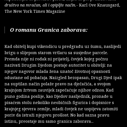
društvo na mračan, ali i opipljiv način.
- Karl Ove Knausgard,
The New York Times Magazine
O romanu Granica zaborava:
Kad obitelj kupi vikendicu u predgrađu uz šumu, naslijedi
brigu o slijepom starom vrtlaru sa susjedne parcele.
Premda nije ni rođak ni prijatelj, čovjek kojeg počnu
nazivati Drugim Djedom postaje autoritet u obitelji: na
njegov nagovor mlada žena unatoč životnoj opasnosti
odustane od pobačaja. Naizgled bezopasan, Drugi Djed ipak
na suptilan način polaže pravo na dječačića, a svojom
krajnjom žrtvom zauvijek zapečaćuje njihov odnos. Kad
puno godina poslije, kao Djedov nasljednik, pronađe u
pisaćem stolu nekoliko neobičnih figurica i dopisnice s
krajnjeg sjevera zemlje, mladi čovjek ne uspijeva zatomiti
poriv da istraži njegovu prošlost. No kad sazna pravu
istinu, preostaje mu samo granica zaborava...