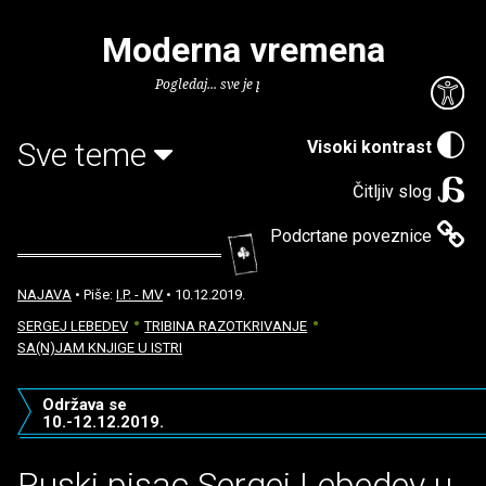
Moderna vremena
Pogledaj... sve je puno knjiga.
Sve teme
Visoki kontrast
Čitljiv slog
Podcrtane poveznice
NAJAVA
• Piše:
I.P. - MV
• 10.12.2019.
SERGEJ LEBEDEV
TRIBINA RAZOTKRIVANJE
SA(N)JAM KNJIGE U ISTRI
Održava se
10.-12.12.2019.
Ruski pisac Sergej Lebedev u