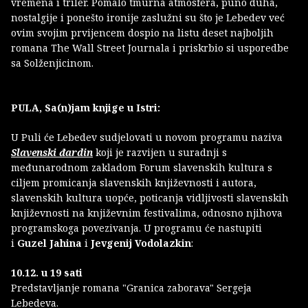
vremena i triler. Pomalo tmurna atmosfera, puno duha,
nostalgije i ponešto ironije zaslužni su što je Lebedev već
ovim svojim prvijencem dospio na listu deset najboljih
romana The Wall Street Journala i priskrbio si usporedbe
sa Solženjicinom.
PULA, Sa(n)jam knjige u Istri:
U Puli će Lebedev sudjelovati u novom programu naziva
Slavenski đardin
koji je razvijen u suradnji s
međunarodnom zakladom Forum slavenskih kultura s
ciljem promicanja slavenskih književnosti i autora,
slavenskih kultura uopće, poticanja vidljivosti slavenskih
književnosti na književnim festivalima, odnosno njihova
programskoga povezivanja. U programu će nastupiti
i
Guzel Jahina
i
Jevgenij Vodolazkin
:
10.12. u 19 sati
Predstavljanje romana "Granica zaborava" Sergeja
Lebedeva.