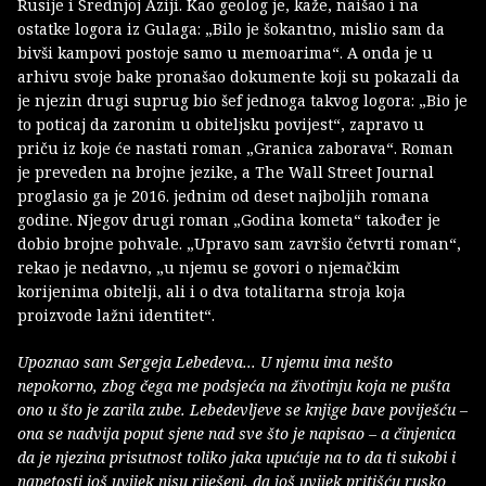
Rusije i Srednjoj Aziji. Kao geolog je, kaže, naišao i na
ostatke logora iz Gulaga: „Bilo je šokantno, mislio sam da
bivši kampovi postoje samo u memoarima“. A onda je u
arhivu svoje bake pronašao dokumente koji su pokazali da
je njezin drugi suprug bio šef jednoga takvog logora: „Bio je
to poticaj da zaronim u obiteljsku povijest“, zapravo u
priču iz koje će nastati roman „Granica zaborava“. Roman
je preveden na brojne jezike, a The Wall Street Journal
proglasio ga je 2016. jednim od deset najboljih romana
godine. Njegov drugi roman „Godina kometa“ također je
dobio brojne pohvale. „Upravo sam završio četvrti roman“,
rekao je nedavno, „u njemu se govori o njemačkim
korijenima obitelji, ali i o dva totalitarna stroja koja
proizvode lažni identitet“.
Upoznao sam Sergeja Lebedeva... U njemu ima nešto
nepokorno, zbog čega me podsjeća na životinju koja ne pušta
ono u što je zarila zube. Lebedevljeve se knjige bave poviješću –
ona se nadvija poput sjene nad sve što je napisao – a činjenica
da je njezina prisutnost toliko jaka upućuje na to da ti sukobi i
napetosti još uvijek nisu riješeni, da još uvijek pritišću rusko