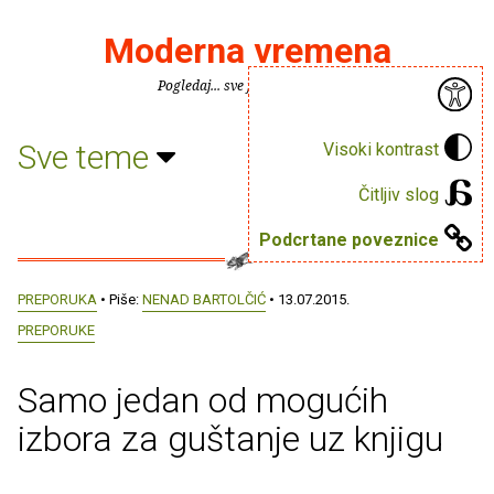
Moderna vremena
Pogledaj... sve je puno knjiga.
Sve teme
Visoki kontrast
Čitljiv slog
Podcrtane poveznice
PREPORUKA
• Piše:
NENAD BARTOLČIĆ
• 13.07.2015.
PREPORUKE
Samo jedan od mogućih
izbora za guštanje uz knjigu