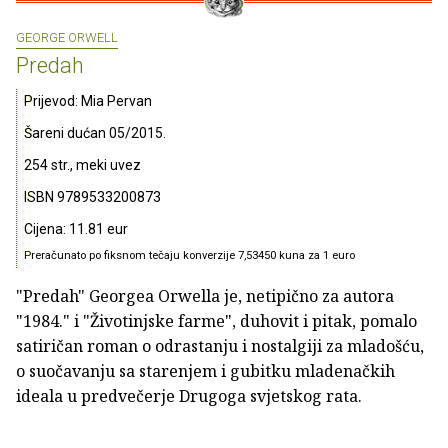
GEORGE ORWELL
Predah
Prijevod: Mia Pervan
Šareni dućan 05/2015.
254 str., meki uvez
ISBN 9789533200873
Cijena: 11.81 eur
Preračunato po fiksnom tečaju konverzije 7,53450 kuna za 1 euro
"Predah" Georgea Orwella je, netipično za autora
"1984." i "Životinjske farme", duhovit i pitak, pomalo
satiričan roman o odrastanju i nostalgiji za mladošću,
o suočavanju sa starenjem i gubitku mladenačkih
ideala u predvečerje Drugoga svjetskog rata.