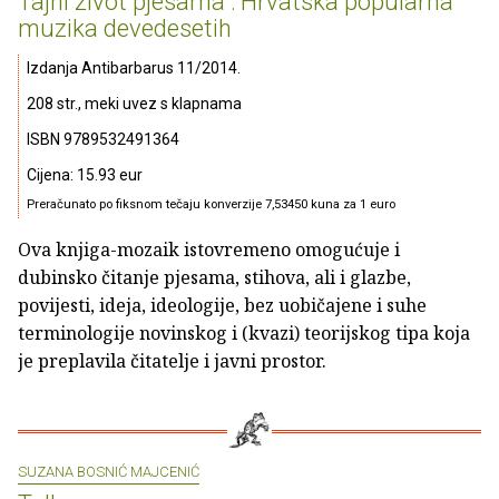
Tajni život pjesama : Hrvatska popularna
muzika devedesetih
Izdanja Antibarbarus 11/2014.
208 str., meki uvez s klapnama
ISBN 9789532491364
Cijena: 15.93 eur
Preračunato po fiksnom tečaju konverzije 7,53450 kuna za 1 euro
Ova knjiga-mozaik istovremeno omogućuje i
dubinsko čitanje pjesama, stihova, ali i glazbe,
povijesti, ideja, ideologije, bez uobičajene i suhe
terminologije novinskog i (kvazi) teorijskog tipa koja
je preplavila čitatelje i javni prostor.
SUZANA BOSNIĆ MAJCENIĆ