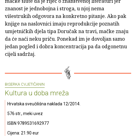
mačke slute da je riječ o znanstvenoj literaturi jer
znanost je jednobojna i stroga, u njoj nema
višestrukih odgovora na konkretno pitanje. Ako pak
knjige na naslovnici imaju reprodukcije poznatih
umjetničkih djela tipa Doručak na travi, mačke znaju
da će naći neku priču. Ponekad im je dovoljan samo
jedan pogled i dobra koncentracija pa da odgonetnu
cijeli sadržaj.
BISERKA CVJETIČANIN
Kultura u doba mreža
Hrvatska sveučilišna naklada 12/2014.
576 str., meki uvez
ISBN 9789531692977
Cijena: 21.90 eur