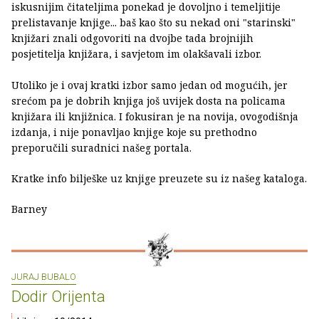
iskusnijim čitateljima ponekad je dovoljno i temeljitije
prelistavanje knjige... baš kao što su nekad oni "starinski"
knjižari znali odgovoriti na dvojbe tada brojnijih
posjetitelja knjižara, i savjetom im olakšavali izbor.
Utoliko je i ovaj kratki izbor samo jedan od mogućih, jer
srećom pa je dobrih knjiga još uvijek dosta na policama
knjižara ili knjižnica. I fokusiran je na novija, ovogodišnja
izdanja, i nije ponavljao knjige koje su prethodno
preporučili suradnici našeg portala.
Kratke info bilješke uz knjige preuzete su iz našeg kataloga.
Barney
JURAJ BUBALO
Dodir Orijenta