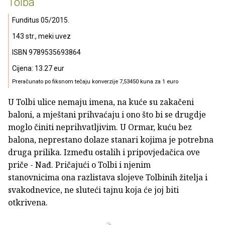
Tolba
Funditus 05/2015.
143 str., meki uvez
ISBN 9789535693864
Cijena: 13.27 eur
Preračunato po fiksnom tečaju konverzije 7,53450 kuna za 1 euro
U Tolbi ulice nemaju imena, na kuće su zakačeni
baloni, a mještani prihvaćaju i ono što bi se drugdje
moglo činiti neprihvatljivim. U Ormar, kuću bez
balona, neprestano dolaze stanari kojima je potrebna
druga prilika. Između ostalih i pripovjedačica ove
priče - Nađ. Pričajući o Tolbi i njenim
stanovnicima ona razlistava slojeve Tolbinih žitelja i
svakodnevice, ne sluteći tajnu koja će joj biti
otkrivena.