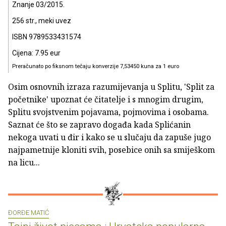
Znanje 03/2015.
256 str., meki uvez
ISBN 9789533431574
Cijena: 7.95 eur
Preračunato po fiksnom tečaju konverzije 7,53450 kuna za 1 euro
Osim osnovnih izraza razumijevanja u Splitu, 'Split za
početnike' upoznat će čitatelje i s mnogim drugim,
Splitu svojstvenim pojavama, pojmovima i osobama.
Saznat će što se zapravo događa kada Splićanin
nekoga uvati u đir i kako se u slučaju da zapuše jugo
najpametnije kloniti svih, posebice onih sa smiješkom
na licu...
ĐORĐE MATIĆ