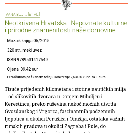
IVANA BUJ ... [ET AL.]
Neotkrivena Hrvatska : Nepoznate kulturne
i prirodne znamenitosti naše domovine
Mozaik knjiga 05/2015.
320 str., meki uvez
ISBN 9789531417549
Cijena: 39.42 eur
Preračunato po fiksnom tečaju konverzije 7,53450 kuna za 1 euro
Tisuće prijeđenih kilometara i stotine nautičkih milja
– od slikovitih dvoraca u Donjem Miholjcu i
Kerestincu, preko ruševina nekoć moćnih utvrda
Gvozdanskog i Vrgorca, fascinantnih podzemnih
ljepotica u okolici Perušića i Omišlja, ostataka važnih
rimskih gradova u okolici Zagreba i Pule, do