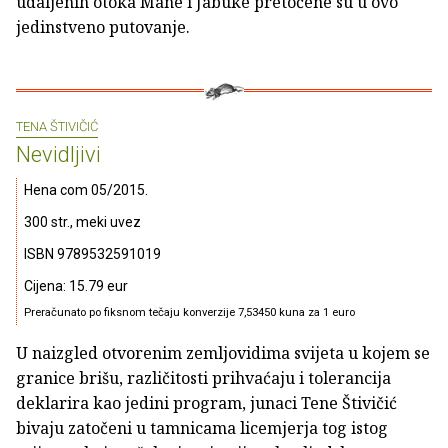
udaljenih otoka Mane i Jabuke pretočene su u ovo
jedinstveno putovanje.
TENA ŠTIVIČIĆ
Nevidljivi
Hena com 05/2015.
300 str., meki uvez
ISBN 9789532591019
Cijena: 15.79 eur
Preračunato po fiksnom tečaju konverzije 7,53450 kuna za 1 euro
U naizgled otvorenim zemljovidima svijeta u kojem se
granice brišu, različitosti prihvaćaju i tolerancija
deklarira kao jedini program, junaci Tene Štivičić
bivaju zatočeni u tamnicama licemjerja tog istog