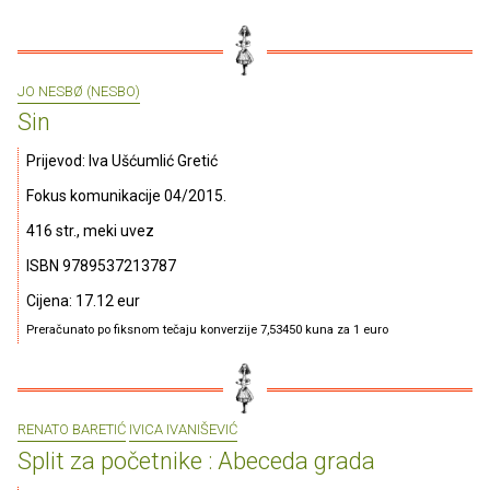
JO NESBØ (NESBO)
Sin
Prijevod: Iva Ušćumlić Gretić
Fokus komunikacije 04/2015.
416 str., meki uvez
ISBN 9789537213787
Cijena: 17.12 eur
Preračunato po fiksnom tečaju konverzije 7,53450 kuna za 1 euro
RENATO BARETIĆ
IVICA IVANIŠEVIĆ
Split za početnike : Abeceda grada