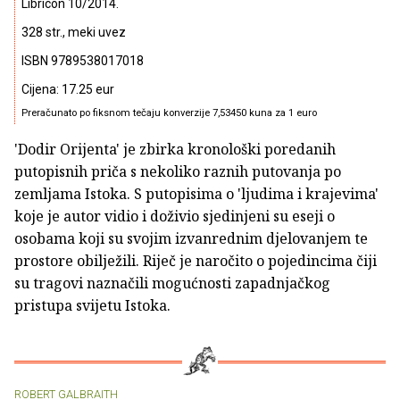
Libricon 10/2014.
328 str., meki uvez
ISBN 9789538017018
Cijena: 17.25 eur
Preračunato po fiksnom tečaju konverzije 7,53450 kuna za 1 euro
'Dodir Orijenta' je zbirka kronološki poredanih
putopisnih priča s nekoliko raznih putovanja po
zemljama Istoka. S putopisima o 'ljudima i krajevima'
koje je autor vidio i doživio sjedinjeni su eseji o
osobama koji su svojim izvanrednim djelovanjem te
prostore obilježili. Riječ je naročito o pojedincima čiji
su tragovi naznačili mogućnosti zapadnjačkog
pristupa svijetu Istoka.
ROBERT GALBRAITH