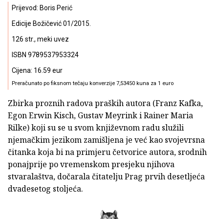
Prijevod: Boris Perić
Edicije Božičević 01/2015.
126 str., meki uvez
ISBN 9789537953324
Cijena: 16.59 eur
Preračunato po fiksnom tečaju konverzije 7,53450 kuna za 1 euro
Zbirka proznih radova praških autora (Franz Kafka,
Egon Erwin Kisch, Gustav Meyrink i Rainer Maria
Rilke) koji su se u svom književnom radu služili
njemačkim jezikom zamišljena je već kao svojevrsna
čitanka koja bi na primjeru četvorice autora, srodnih
ponajprije po vremenskom presjeku njihova
stvaralaštva, dočarala čitatelju Prag prvih desetljeća
dvadesetog stoljeća.