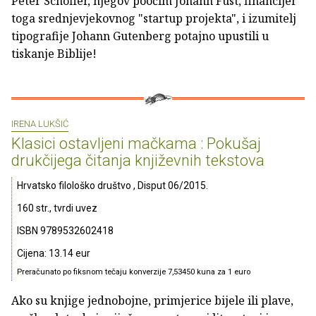
Peter Schöffer, njegov poočim Johann Fust, financijer
toga srednjevjekovnog "startup projekta", i izumitelj
tipografije Johann Gutenberg potajno upustili u
tiskanje Biblije!
IRENA LUKŠIĆ
Klasici ostavljeni mačkama : Pokušaj
drukčijega čitanja književnih tekstova
Hrvatsko filološko društvo , Disput 06/2015.
160 str., tvrdi uvez
ISBN 9789532602418
Cijena: 13.14 eur
Preračunato po fiksnom tečaju konverzije 7,53450 kuna za 1 euro
Ako su knjige jednobojne, primjerice bijele ili plave,