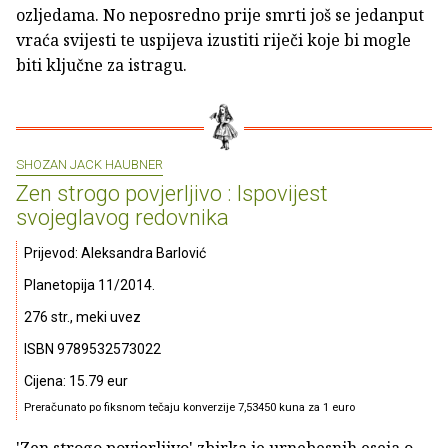
ozljedama. No neposredno prije smrti još se jedanput
vraća svijesti te uspijeva izustiti riječi koje bi mogle
biti ključne za istragu.
SHOZAN JACK HAUBNER
Zen strogo povjerljivo : Ispovijest
svojeglavog redovnika
Prijevod: Aleksandra Barlović
Planetopija 11/2014.
276 str., meki uvez
ISBN 9789532573022
Cijena: 15.79 eur
Preračunato po fiksnom tečaju konverzije 7,53450 kuna za 1 euro
'Zen strogo povjerljivo' zbirka je urnebesnih eseja o