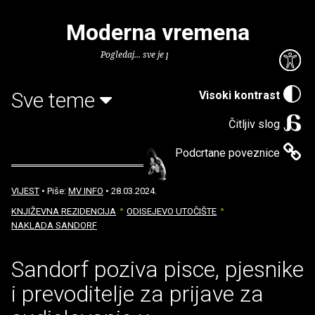
Moderna vremena
Pogledaj... sve je puno knjiga.
Sve teme
Visoki kontrast
Čitljiv slog
Podcrtane poveznice
VIJEST
• Piše:
MV INFO
• 28.03.2024.
KNJIŽEVNA REZIDENCIJA
ODISEJEVO UTOČIŠTE
NAKLADA SANDORF
Sandorf poziva pisce, pjesnike
i prevoditelje za prijave za