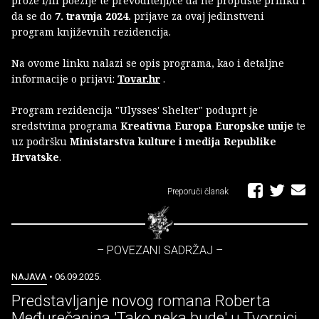
proze i/ili poezije te prevoditelji/ce da ne propuste priliku i
da se do
7. travnja 2024.
prijave za ovaj jedinstveni
program književnih rezidencija.
Na ovome linku nalazi se opis programa, kao i detaljne
informacije o prijavi:
Tovar.hr
.
Program rezidencija "Ulysses' Shelter" poduprt je
sredstvima programa
Kreativna Europa Europske unije
te
uz podršku
Ministarstva kulture i medija Republike
Hrvatske
.
Preporuči članak
– POVEZANI SADRŽAJ –
NAJAVA
• 06.09.2025.
Predstavljanje novog romana Roberta
Međurečanina 'Tako neka bude' u Tvornici