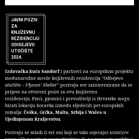
JAVNI POZIV
ZA
KNJIŽEVNU
REZIDENCIJU
ODISEJEVO
UTOČIŠTE
2024.
Izdavačka kuća Sandorf
i partneri na europskom projektu
međunarodne mreže književnih rezidencija
"Odisejevo
utočište – Ulysses' Shelter"
pozivaju sve zainteresirane da se
prijave na otvoreni poziv za ovu književnu
rezidenciju. Pisci, pjesnici i prevoditelji iz Hrvatske mogu
birati lokaciju boravka između sljedećih pet europskih
zemalja:
Češka, Grčka, Malta, Srbija i Wales u
Ujedinjenom Kraljevstvu
.
Pozivaju se mladi (i svi oni koji se tako osjećaju) autori/ce