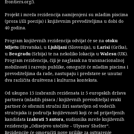
frontiers.org/).
Projekt i mreža rezidencija namijenjeni su mladim piscima
(proza i/ili poezija) i književnim prevoditeljima u dobi do
40 godina.
Program književnih rezidencija odvijat će se na
otoku
Mljetu
(Hrvatska), u
Ljubljani
(Slovenija), u
Larisi
(Grčka),
u
Beogradu
(Srbija) te na nekoliko lokacija u
Walesu
(UK).
Program rezidencija, čiji je naglasak na transnacionalnoj
mobilnosti i razvoju publike, omogućit će mladim piscima i
prevoditeljima da rade, nastupaju i predstave se unutar
dva različita društvena i kulturna konteksta.
Od ukupno 15 izabranih rezidenata iz 5 europskih država
partnera (mladih pisaca / književnih prevoditelja) svaki
partner će oformiti stručni žiri sastavljen od vodećih
stručnjaka iz područja književnosti koji će od prijavljenih
kandidata
izabrati 3 autora
, sudionika mreže književnih
rezidencija „Odisejevo utočište – Ulysses' Shelter“.
Rezidencije će omogućiti nove prilike za ostvarenje