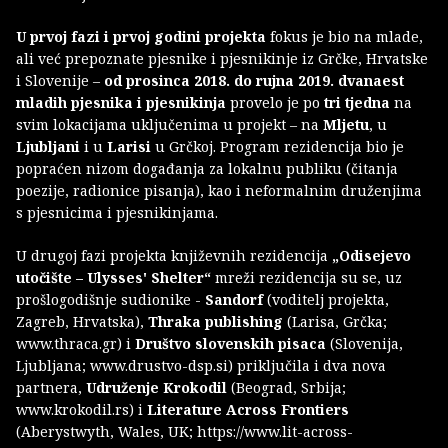
U prvoj fazi i prvoj godini projekta
fokus je bio na mlade,
ali već prepoznate pjesnike i pjesnikinje iz Grčke, Hrvatske
i Slovenije –
od prosinca 2018. do rujna 2019. dvanaest
mladih pjesnika i pjesnikinja
provelo je po
tri tjedna
na
svim lokacijama uključenima u projekt – na
Mljetu
, u
Ljubljani
i u
Larisi
u Grčkoj. Program rezidencija bio je
popraćen nizom događanja za lokalnu publiku (čitanja
poezije, radionice pisanja), kao i neformalnim druženjima
s pjesnicima i pjesnikinjama.
U drugoj fazi projekta književnih rezidencija
„Odisejevo
utočište – Ulysses' Shelter“
mreži rezidencija su se, uz
prošlogodišnje sudionike -
Sandorf
(voditelj projekta,
Zagreb, Hrvatska),
Thraka publishing
(Larisa, Grčka;
www.thraca.gr) i
Društvo slovenskih pisaca
(Slovenija,
Ljubljana; www.drustvo-dsp.si) priključila i dva nova
partnera,
Udruženje Krokodil
(Beograd, Srbija;
www.krokodil.rs) i
Literature Across Frontiers
(Aberystwyth, Wales, UK; https://www.lit-across-