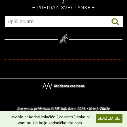
– PRETRAŽI SVE ČLANKE –
Moderna vremena
Sva prava pridržana © MV Info d.o.o. 2026. • Kriv je
Fiktiv
Mvinfo.hr koristi kolačiće („cookies“) kako bi
SLAŽEM SE
O nama
•
Pomoć
•
Uvjeti korištenja
•
RSS kanali
vam pružio bolje korisničko iskustvo.