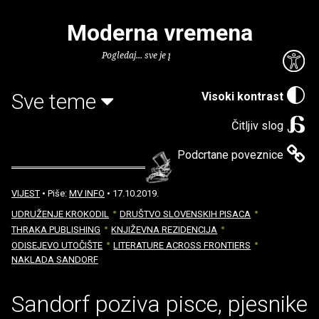
Moderna vremena
Pogledaj... sve je puno knjiga.
Sve teme
Visoki kontrast
Čitljiv slog
Podcrtane poveznice
VIJEST
• Piše:
MV INFO
• 17.10.2019.
UDRUŽENJE KROKODIL
DRUŠTVO SLOVENSKIH PISACA
THRAKA PUBLISHING
KNJIŽEVNA REZIDENCIJA
ODISEJEVO UTOČIŠTE
LITERATURE ACROSS FRONTIERS
NAKLADA SANDORF
Sandorf poziva pisce, pjesnike