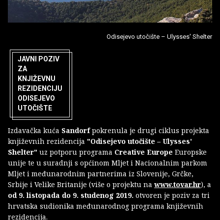
Odisejevo utočište – Ulysses' Shelter
JAVNI POZIV
ZA
KNJIŽEVNU
REZIDENCIJU
ODISEJEVO
UTOČIŠTE
Izdavačka kuća
Sandorf
pokrenula je drugi ciklus projekta
književnih rezidencija
"Odisejevo utočište – Ulysses'
Shelter"
uz potporu programa
Creative Europe
Europske
unije te u suradnji s općinom Mljet i Nacionalnim parkom
Mljet i međunarodnim partnerima iz Slovenije, Grčke,
Srbije i Velike Britanije (više o projektu na
www.tovar.hr
), a
od 9. listopada do 9. studenog 2019.
otvoren je poziv za tri
hrvatska sudionika međunarodnog programa književnih
rezidencija.