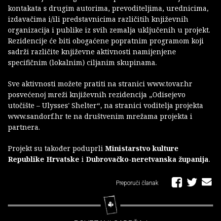
kontakata s drugim autorima, prevoditeljima, urednicima,
izdavačima i/ili predstavnicima različitih književnih
organizacija i publike iz svih zemalja uključenih u projekt.
Rezidencije će biti obogaćene popratnim programom koji
sadrži različite književne aktivnosti namijenjene
specifičnim (lokalnim) ciljanim skupinama.
Sve aktivnosti možete pratiti na stranici www.tovar.hr
posvećenoj mreži književnih rezidencija „Odisejevo
utočište – Ulysses' Shelter“, na stranici voditelja projekta
www.sandorf.hr te na društvenim mrežama projekta i
partnera.
Projekt su također poduprli
Ministarstvo kulture
Republike Hrvatske
i
Dubrovačko-neretvanska županija
.
Preporuči članak