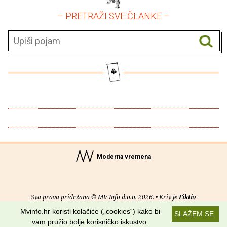
– PRETRAŽI SVE ČLANKE –
Moderna vremena
Sva prava pridržana © MV Info d.o.o. 2026. • Kriv je
Fiktiv
Mvinfo.hr koristi kolačiće („cookies“) kako bi
SLAŽEM SE
O nama
•
Pomoć
•
Uvjeti korištenja
•
RSS kanali
vam pružio bolje korisničko iskustvo.