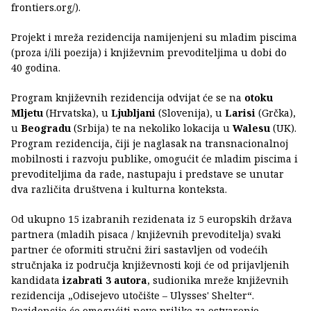
frontiers.org/).
Projekt i mreža rezidencija namijenjeni su mladim piscima
(proza i/ili poezija) i književnim prevoditeljima u dobi do
40 godina.
Program književnih rezidencija odvijat će se na
otoku
Mljetu
(Hrvatska), u
Ljubljani
(Slovenija), u
Larisi
(Grčka),
u
Beogradu
(Srbija) te na nekoliko lokacija u
Walesu
(UK).
Program rezidencija, čiji je naglasak na transnacionalnoj
mobilnosti i razvoju publike, omogućit će mladim piscima i
prevoditeljima da rade, nastupaju i predstave se unutar
dva različita društvena i kulturna konteksta.
Od ukupno 15 izabranih rezidenata iz 5 europskih država
partnera (mladih pisaca / književnih prevoditelja) svaki
partner će oformiti stručni žiri sastavljen od vodećih
stručnjaka iz područja književnosti koji će od prijavljenih
kandidata
izabrati 3 autora
, sudionika mreže književnih
rezidencija „Odisejevo utočište – Ulysses' Shelter“.
Rezidencije će omogućiti nove prilike za ostvarenje