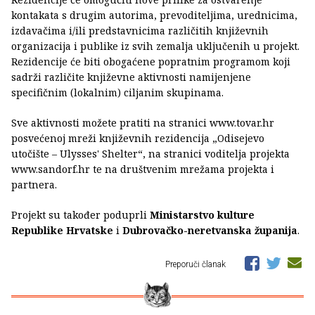
kontakata s drugim autorima, prevoditeljima, urednicima,
izdavačima i/ili predstavnicima različitih književnih
organizacija i publike iz svih zemalja uključenih u projekt.
Rezidencije će biti obogaćene popratnim programom koji
sadrži različite književne aktivnosti namijenjene
specifičnim (lokalnim) ciljanim skupinama.
Sve aktivnosti možete pratiti na stranici www.tovar.hr
posvećenoj mreži književnih rezidencija „Odisejevo
utočište – Ulysses' Shelter“, na stranici voditelja projekta
www.sandorf.hr te na društvenim mrežama projekta i
partnera.
Projekt su također poduprli
Ministarstvo kulture
Republike Hrvatske
i
Dubrovačko-neretvanska županija
.
Preporuči članak