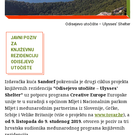
Odisejevo utočište – Ulysses' Shelter
JAVNI POZIV
ZA
KNJIŽEVNU
REZIDENCIJU
ODISEJEVO
UTOČIŠTE
Izdavačka kuća
Sandorf
pokrenula je drugi ciklus projekta
književnih rezidencija
"Odisejevo utočište – Ulysses'
Shelter"
uz potporu programa
Creative Europe
Europske
unije te u suradnji s općinom Mljet i Nacionalnim parkom
Mljet i međunarodnim partnerima iz Slovenije, Grčke,
Srbije i Velike Britanije (više o projektu na
www.tovar.hr
), a
od 9. listopada do 9. studenog 2019.
otvoren je poziv za tri
hrvatska sudionika međunarodnog programa književnih
rezidencija.