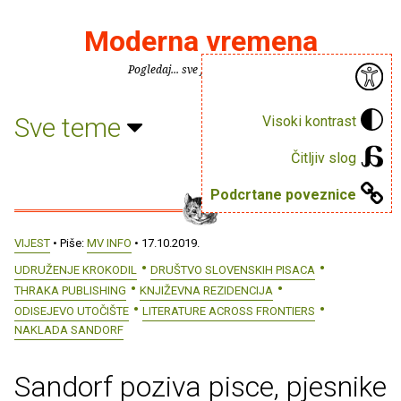
Moderna vremena
Pogledaj... sve je puno knjiga.
Sve teme
Visoki kontrast
Čitljiv slog
Podcrtane poveznice
VIJEST
• Piše:
MV INFO
• 17.10.2019.
UDRUŽENJE KROKODIL
DRUŠTVO SLOVENSKIH PISACA
THRAKA PUBLISHING
KNJIŽEVNA REZIDENCIJA
ODISEJEVO UTOČIŠTE
LITERATURE ACROSS FRONTIERS
NAKLADA SANDORF
Sandorf poziva pisce, pjesnike