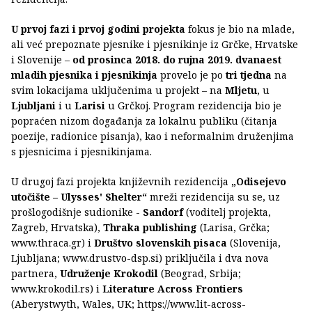
U prvoj fazi i prvoj godini projekta
fokus je bio na mlade,
ali već prepoznate pjesnike i pjesnikinje iz Grčke, Hrvatske
i Slovenije –
od prosinca 2018. do rujna 2019. dvanaest
mladih pjesnika i pjesnikinja
provelo je po
tri tjedna
na
svim lokacijama uključenima u projekt – na
Mljetu
, u
Ljubljani
i u
Larisi
u Grčkoj. Program rezidencija bio je
popraćen nizom događanja za lokalnu publiku (čitanja
poezije, radionice pisanja), kao i neformalnim druženjima
s pjesnicima i pjesnikinjama.
U drugoj fazi projekta književnih rezidencija
„Odisejevo
utočište – Ulysses' Shelter“
mreži rezidencija su se, uz
prošlogodišnje sudionike -
Sandorf
(voditelj projekta,
Zagreb, Hrvatska),
Thraka publishing
(Larisa, Grčka;
www.thraca.gr) i
Društvo slovenskih pisaca
(Slovenija,
Ljubljana; www.drustvo-dsp.si) priključila i dva nova
partnera,
Udruženje Krokodil
(Beograd, Srbija;
www.krokodil.rs) i
Literature Across Frontiers
(Aberystwyth, Wales, UK; https://www.lit-across-