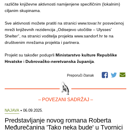
različite književne aktivnosti namijenjene specifičnim (lokalnim)
ciljanim skupinama.
Sve aktivnosti možete pratiti na stranici www.tovar.hr posvećenoj
mreži književnih rezidencija „Odisejevo utočište – Ulysses'
Shelter“, na stranici voditelja projekta www.sandorf.hr te na
društvenim mrežama projekta i partnera.
Projekt su također poduprli
Ministarstvo kulture Republike
Hrvatske
i
Dubrovačko-neretvanska županija
.
Preporuči članak
– POVEZANI SADRŽAJ –
NAJAVA
• 06.09.2025.
Predstavljanje novog romana Roberta
Međurečanina 'Tako neka bude' u Tvornici