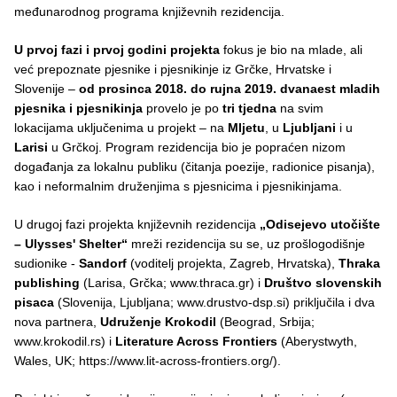
međunarodnog programa književnih rezidencija.
U prvoj fazi i prvoj godini projekta
fokus je bio na mlade, ali
već prepoznate pjesnike i pjesnikinje iz Grčke, Hrvatske i
Slovenije –
od prosinca 2018. do rujna 2019. dvanaest mladih
pjesnika i pjesnikinja
provelo je po
tri tjedna
na svim
lokacijama uključenima u projekt – na
Mljetu
, u
Ljubljani
i u
Larisi
u Grčkoj. Program rezidencija bio je popraćen nizom
događanja za lokalnu publiku (čitanja poezije, radionice pisanja),
kao i neformalnim druženjima s pjesnicima i pjesnikinjama.
U drugoj fazi projekta književnih rezidencija
„Odisejevo utočište
– Ulysses' Shelter“
mreži rezidencija su se, uz prošlogodišnje
sudionike -
Sandorf
(voditelj projekta, Zagreb, Hrvatska),
Thraka
publishing
(Larisa, Grčka; www.thraca.gr) i
Društvo slovenskih
pisaca
(Slovenija, Ljubljana; www.drustvo-dsp.si) priključila i dva
nova partnera,
Udruženje Krokodil
(Beograd, Srbija;
www.krokodil.rs) i
Literature Across Frontiers
(Aberystwyth,
Wales, UK; https://www.lit-across-frontiers.org/).