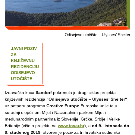
Odisejevo utočište – Ulysses' Shelter
JAVNI POZIV
ZA
KNJIŽEVNU
REZIDENCIJU
ODISEJEVO
UTOČIŠTE
Izdavačka kuća
Sandorf
pokrenula je drugi ciklus projekta
književnih rezidencija
"Odisejevo utočište – Ulysses' Shelter"
uz potporu programa
Creative Europe
Europske unije te u
suradnji s općinom Mljet i Nacionalnim parkom Mljet i
međunarodnim partnerima iz Slovenije, Grčke, Srbije i Velike
Britanije (više o projektu na
www.tovar.hr
), a
od 9. listopada do
9. studenog 2019.
otvoren je poziv za tri hrvatska sudionika