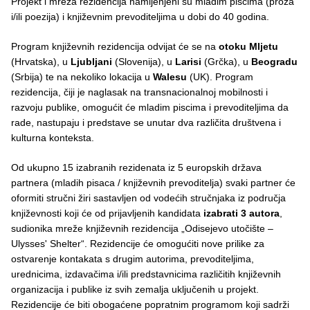
Projekt i mreža rezidencija namijenjeni su mladim piscima (proza
i/ili poezija) i književnim prevoditeljima u dobi do 40 godina.
Program književnih rezidencija odvijat će se na
otoku Mljetu
(Hrvatska), u
Ljubljani
(Slovenija), u
Larisi
(Grčka), u
Beogradu
(Srbija) te na nekoliko lokacija u
Walesu
(UK). Program
rezidencija, čiji je naglasak na transnacionalnoj mobilnosti i
razvoju publike, omogućit će mladim piscima i prevoditeljima da
rade, nastupaju i predstave se unutar dva različita društvena i
kulturna konteksta.
Od ukupno 15 izabranih rezidenata iz 5 europskih država
partnera (mladih pisaca / književnih prevoditelja) svaki partner će
oformiti stručni žiri sastavljen od vodećih stručnjaka iz područja
književnosti koji će od prijavljenih kandidata
izabrati 3 autora
,
sudionika mreže književnih rezidencija „Odisejevo utočište –
Ulysses' Shelter“. Rezidencije će omogućiti nove prilike za
ostvarenje kontakata s drugim autorima, prevoditeljima,
urednicima, izdavačima i/ili predstavnicima različitih književnih
organizacija i publike iz svih zemalja uključenih u projekt.
Rezidencije će biti obogaćene popratnim programom koji sadrži