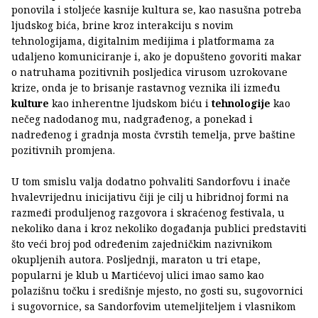
ponovila i stoljeće kasnije kultura se, kao nasušna potreba
ljudskog bića, brine kroz interakciju s novim
tehnologijama, digitalnim medijima i platformama za
udaljeno komuniciranje i, ako je dopušteno govoriti makar
o natruhama pozitivnih posljedica virusom uzrokovane
krize, onda je to brisanje rastavnog veznika ili između
kulture
kao inherentne ljudskom biću i
tehnologije
kao
nečeg nadodanog mu, nadgrađenog, a ponekad i
nadređenog i gradnja mosta čvrstih temelja, prve baštine
pozitivnih promjena.
U tom smislu valja dodatno pohvaliti Sandorfovu i inače
hvalevrijednu inicijativu čiji je cilj u hibridnoj formi na
razmeđi produljenog razgovora i skraćenog festivala, u
nekoliko dana i kroz nekoliko događanja publici predstaviti
što veći broj pod određenim zajedničkim nazivnikom
okupljenih autora. Posljednji, maraton u tri etape,
popularni je klub u Martićevoj ulici imao samo kao
polazišnu točku i središnje mjesto, no gosti su, sugovornici
i sugovornice, sa Sandorfovim utemeljiteljem i vlasnikom