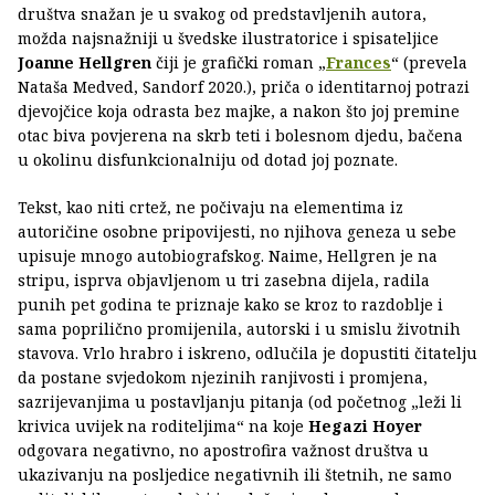
društva snažan je u svakog od predstavljenih autora,
možda najsnažniji u švedske ilustratorice i spisateljice
Joanne Hellgren
čiji je grafički roman „
Frances
“ (prevela
Nataša Medved, Sandorf 2020.), priča o identitarnoj potrazi
djevojčice koja odrasta bez majke, a nakon što joj premine
otac biva povjerena na skrb teti i bolesnom djedu, bačena
u okolinu disfunkcionalniju od dotad joj poznate.
Tekst, kao niti crtež, ne počivaju na elementima iz
autoričine osobne pripovijesti, no njihova geneza u sebe
upisuje mnogo autobiografskog. Naime, Hellgren je na
stripu, isprva objavljenom u tri zasebna dijela, radila
punih pet godina te priznaje kako se kroz to razdoblje i
sama poprilično promijenila, autorski i u smislu životnih
stavova. Vrlo hrabro i iskreno, odlučila je dopustiti čitatelju
da postane svjedokom njezinih ranjivosti i promjena,
sazrijevanjima u postavljanju pitanja (od početnog „leži li
krivica uvijek na roditeljima“ na koje
Hegazi Hoyer
odgovara negativno, no apostrofira važnost društva u
ukazivanju na posljedice negativnih ili štetnih, ne samo