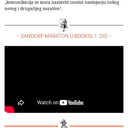
„komunikacija se mora nastaviti unatoč nastajanju nekog
novog i drugačijeg narativa“.
– SANDORF MARATON U BOOKSI, 1. DIO –