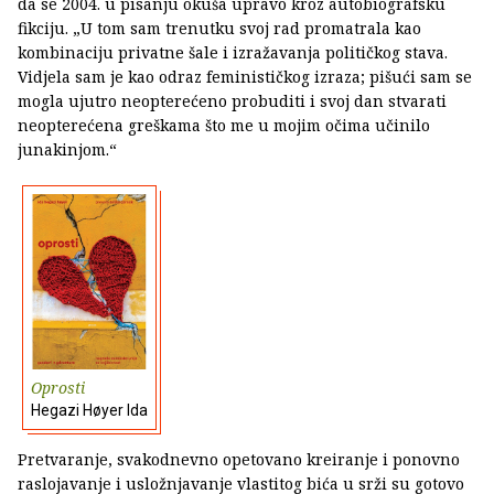
da se 2004. u pisanju okuša upravo kroz autobiografsku
fikciju. „U tom sam trenutku svoj rad promatrala kao
kombinaciju privatne šale i izražavanja političkog stava.
Vidjela sam je kao odraz feminističkog izraza; pišući sam se
mogla ujutro neopterećeno probuditi i svoj dan stvarati
neopterećena greškama što me u mojim očima učinilo
junakinjom.“
Oprosti
Hegazi Høyer Ida
Pretvaranje, svakodnevno opetovano kreiranje i ponovno
raslojavanje i usložnjavanje vlastitog bića u srži su gotovo