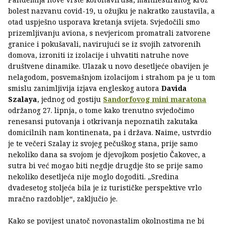
bolest nazvanu covid-19, u ožujku je nakratko zaustavila, a
otad uspješno usporava kretanja svijeta. Svjedočili smo
prizemljivanju aviona, s nevjericom promatrali zatvorene
granice i pokušavali, navirujući se iz svojih zatvorenih
domova, izroniti iz izolacije i uhvatiti natruhe nove
društvene dinamike. Ulazak u novo desetljeće obavijen je
nelagodom, posvemašnjom izolacijom i strahom pa je u tom
smislu zanimljivija izjava engleskog autora
Davida
Szalaya
, jednog od gostiju
Sandorfovog mini maratona
održanog 27. lipnja, o tome kako trenutno svjedočimo
renesansi putovanja i otkrivanja nepoznatih zakutaka
domicilnih nam kontinenata, pa i država. Naime, ustvrdio
je te večeri Szalay iz svojeg pečuškog stana, prije samo
nekoliko dana sa svojom je djevojkom posjetio Čakovec, a
sutra bi već mogao biti negdje drugdje što se prije samo
nekoliko desetljeća nije moglo dogoditi. „Sredina
dvadesetog stoljeća bila je iz turističke perspektive vrlo
mračno razdoblje“, zaključio je.
Kako se povijest unatoč novonastalim okolnostima ne bi