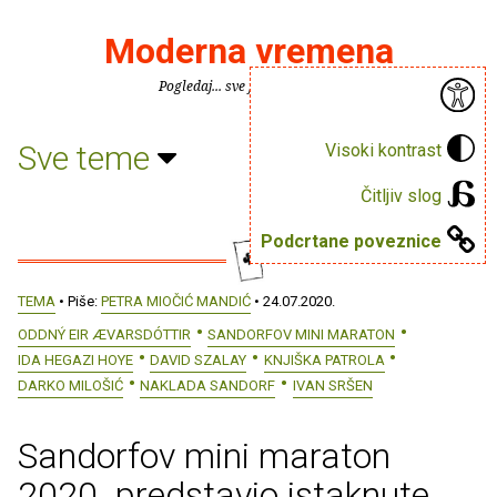
Moderna vremena
Pogledaj... sve je puno knjiga.
Sve teme
Visoki kontrast
Čitljiv slog
Podcrtane poveznice
TEMA
• Piše:
PETRA MIOČIĆ MANDIĆ
• 24.07.2020.
ODDNÝ EIR ÆVARSDÓTTIR
SANDORFOV MINI MARATON
IDA HEGAZI HOYE
DAVID SZALAY
KNJIŠKA PATROLA
DARKO MILOŠIĆ
NAKLADA SANDORF
IVAN SRŠEN
Sandorfov mini maraton
2020. predstavio istaknute