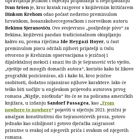
upravljanja jezikom i osjećaju pripadanja u nepripadanju
Ivan Sršen
je, kroz kratak razgovor s književnim kritičarem
Dinkom Krehom
odao počast nedavno preminulom
hrvatskom, bosanskohercegovačkom i norveškom autoru
Bekimu Sjeranoviću
. Ovo svojevrsno „posljednje pivo“ za
Bekima, književni pandan tradicionalnom okupljanju
kakvo su, prema riječima
Ide Heygazi Hoyer
, u čast
preminulom piscu održali njihovi prijatelji u Oslu
otvoreno je Krehinim opservacijama o jezičnoj i
dijalektalnoj mekoći i snazi što ih je Sejranović vrlo vješto,
„vještije od mnogih domaćih autora“, koristio kako bi likove
geografski pozicionirao, ali i kako bi, kroz jezične
osobitosti, dodatno nijansirao njihove karaktere. Iako će
teško biti uočljiv u engleskom prijevodu autorova prvog
romana „Nigdje, niotkuda“ što će se na policama američkih
knjižara, u izdanju
Sandorf Passagea
, kao „
From
nowhere to nowhere
“ pojaviti u siječnju 2021. jezični je
amalgam konstitutivni dio Sejranovićevih proza, gotovo
jednako kao ozbiljnost i gotovo dječačka zaigranost
prisutne u svakoj od njegovih priča i svakom od njegovih
romana.