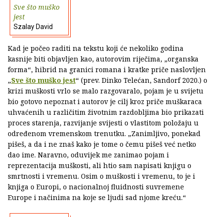
Sve što muško
jest
Szalay David
Kad je počeo raditi na tekstu koji će nekoliko godina
kasnije biti objavljen kao, autorovim riječima, „organska
forma“, hibrid na granici romana i kratke priče naslovljen
„
Sve što muško jest
“ (prev. Dinko Telećan, Sandorf 2020.) o
krizi muškosti vrlo se malo razgovaralo, pojam je u svijetu
bio gotovo nepoznat i autorov je cilj kroz priče muškaraca
uhvaćenih u različitim životnim razdobljima bio prikazati
proces starenja, razvijanje svijesti o vlastitom položaju u
određenom vremenskom trenutku. „Zanimljivo, ponekad
pišeš, a da i ne znaš kako je tome o čemu pišeš već netko
dao ime. Naravno, oduvijek me zanimao pojam i
reprezentacija muškosti, ali htio sam napisati knjigu o
smrtnosti i vremenu. Osim o muškosti i vremenu, to je i
knjiga o Europi, o nacionalnoj fluidnosti suvremene
Europe i načinima na koje se ljudi sad njome kreću.“