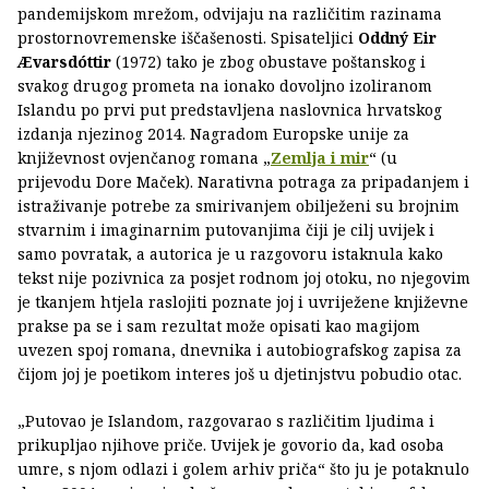
pandemijskom mrežom, odvijaju na različitim razinama
prostornovremenske iščašenosti. Spisateljici
Oddný Eir
Ævarsdóttir
(1972) tako je zbog obustave poštanskog i
svakog drugog prometa na ionako dovoljno izoliranom
Islandu po prvi put predstavljena naslovnica hrvatskog
izdanja njezinog 2014. Nagradom Europske unije za
književnost ovjenčanog romana „
Zemlja i mir
“ (u
prijevodu Dore Maček). Narativna potraga za pripadanjem i
istraživanje potrebe za smirivanjem obilježeni su brojnim
stvarnim i imaginarnim putovanjima čiji je cilj uvijek i
samo povratak, a autorica je u razgovoru istaknula kako
tekst nije pozivnica za posjet rodnom joj otoku, no njegovim
je tkanjem htjela raslojiti poznate joj i uvriježene književne
prakse pa se i sam rezultat može opisati kao magijom
uvezen spoj romana, dnevnika i autobiografskog zapisa za
čijom joj je poetikom interes još u djetinjstvu pobudio otac.
„Putovao je Islandom, razgovarao s različitim ljudima i
prikupljao njihove priče. Uvijek je govorio da, kad osoba
umre, s njom odlazi i golem arhiv priča“ što ju je potaknulo