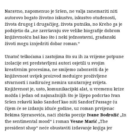
Naravno, napomenuo je Sršen, ne valja zanemariti niti
autorovo bogato životno iskustvo, iskustvo otuđenosti,
života drugog i drugačijeg, života putnika, no Kreho ga je
podsjetio da „ne završavaju sve velike biografije dobrom
književnošću baš kao što i neki jednostavni, građanski
životi mogu iznjedriti dobar roman.“
Unatoč teškoćama i zastojima što su ih za vrijeme potpune
izolacije svi predstavljeni autori osjetili u svojim
kreativnim procesima, ne smijemo zaboraviti da je
književnost uvijek proizvod međuigre proživljene
stvarnosti i nadirućeg nemira unutarnjeg svijeta.
Književnost je, usto, komunikacijski alat, u vremenu krize
možda i jedan od najsnažnijih što je lijepo podcrtao Ivan
Sršen rekavši kako Sandorf kao niti Sandorf Passage (u
čijem će se izdanju iduće godine, uz roman prvijenac
Bekima Sjeranovića, naći zbirka poezije
Ivane Bodrožić
„In
the sentimental mood“ i roman
Vesne Marić
„The
president shop“ neće obustaviti izdavanje knjiga jer