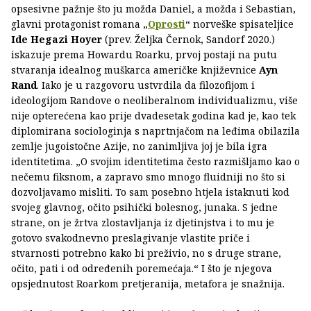
opsesivne pažnje što ju možda Daniel, a možda i Sebastian,
glavni protagonist romana „
Oprosti
“ norveške spisateljice
Ide Hegazi Hoyer
(prev. Željka Černok, Sandorf 2020.)
iskazuje prema Howardu Roarku, prvoj postaji na putu
stvaranja idealnog muškarca američke književnice
Ayn
Rand
. Iako je u razgovoru ustvrdila da filozofijom i
ideologijom Randove o neoliberalnom individualizmu, više
nije opterećena kao prije dvadesetak godina kad je, kao tek
diplomirana sociologinja s naprtnjačom na leđima obilazila
zemlje jugoistočne Azije, no zanimljiva joj je bila igra
identitetima. „O svojim identitetima često razmišljamo kao o
nečemu fiksnom, a zapravo smo mnogo fluidniji no što si
dozvoljavamo misliti. To sam posebno htjela istaknuti kod
svojeg glavnog, očito psihički bolesnog, junaka. S jedne
strane, on je žrtva zlostavljanja iz djetinjstva i to mu je
gotovo svakodnevno preslagivanje vlastite priče i
stvarnosti potrebno kako bi preživio, no s druge strane,
očito, pati i od određenih poremećaja.“ I što je njegova
opsjednutost Roarkom pretjeranija, metafora je snažnija.