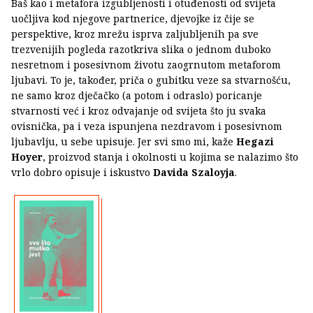
Baš kao i metafora izgubljenosti i otuđenosti od svijeta
uočljiva kod njegove partnerice, djevojke iz čije se
perspektive, kroz mrežu isprva zaljubljenih pa sve
trezvenijih pogleda razotkriva slika o jednom duboko
nesretnom i posesivnom životu zaogrnutom metaforom
ljubavi. To je, također, priča o gubitku veze sa stvarnošću,
ne samo kroz dječačko (a potom i odraslo) poricanje
stvarnosti već i kroz odvajanje od svijeta što ju svaka
ovisnička, pa i veza ispunjena nezdravom i posesivnom
ljubavlju, u sebe upisuje. Jer svi smo mi, kaže
Hegazi
Hoyer
, proizvod stanja i okolnosti u kojima se nalazimo što
vrlo dobro opisuje i iskustvo
Davida Szaloyja
.