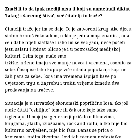
Znači li to da ipak mediji nisu ti koji su nametnuli diktat
'lakog i šarenog štiva', već čitatelji to traže?
Čitatelji traže jer im se daje. To je zatvoreni krug. Ako djecu
stalno hraniš čokoladom, rekla je jedna moja znanica, ona
će i dalje htjeti slatkiše i iako im se već gadi, neće početi
jesti salatu i špinat. Slično je i u potrošačkoj medijskoj
kulturi. Osim toga, malo smo
tržište, a žene imaju sve manje novca i vremena, osobito za
sebe. Časopise tako kupuje više mlada populacija koja ne
žali para za sebe, koja ima vremena ispijati kave po
Cvjetnom trgu u Zagrebu i trošiti vrijeme između dva
predavanja na tračeve.
Situacija je u Hrvatskoj ekonomski poprilično losa, tko još
može čitati "ozbiljne" teme ili čak one koje tako samo
izgledaju. U mojoj se generaciji pričalo o filmovima,
knjigama, glazbi, izložbama, rock and rollu, a tko nije bio
kulturno osviješten, nije bio faca. Danas se priča o
krpicama, tuđim životima, lovi i/ili njenom nedostatku.