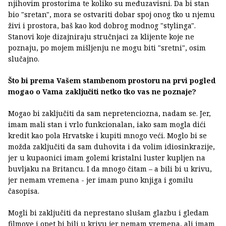
njihovim prostorima te koliko su međuzavisni. Da bi stan
bio "sretan", mora se ostvariti dobar spoj onog tko u njemu
živi i prostora, baš kao kod dobrog modnog "stylinga".
Stanovi koje dizajniraju stručnjaci za klijente koje ne
poznaju, po mojem mišljenju ne mogu biti "sretni", osim
slučajno.
Što bi prema Vašem stambenom prostoru na prvi pogled
mogao o Vama zaključiti netko tko vas ne poznaje?
Mogao bi zaključiti da sam nepretenciozna, nadam se. Jer,
imam mali stan i vrlo funkcionalan, iako sam mogla dići
kredit kao pola Hrvatske i kupiti mnogo veći. Moglo bi se
možda zaključiti da sam duhovita i da volim idiosinkrazije,
jer u kupaonici imam golemi kristalni luster kupljen na
buvljaku na Britancu. I da mnogo čitam – a bili bi u krivu,
jer nemam vremena - jer imam puno knjiga i gomilu
časopisa.
Mogli bi zaključiti da neprestano slušam glazbu i gledam
filmove i opet bi bili u krivu jer nemam vremena, ali imam