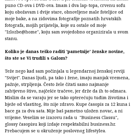
puno CD-ova i DVD-ova. Imam i dva lap-topa, crvenu sofu
koju obožavam i dvije stare, obnovljene male foteljice od
moje bake, a na zidovima fotografije poznatih hrvatskih
fotografa, mojih prijatelja, koje su ostale od moje
"Izlozbe@home", koju sam svojedobno organizirala u svom
stanu.
Koliko je danas teško raditi 'pametnije' ženske novine,
što ste se Vi trudili s Galom?
Teže nego kad sam počinjala u legendarnoj ženskoj reviji
"Svijet". Danas ljudi, pa tako i žene, imaju manjak vremena,
pažnje, strpljenja. Često žele čitati samo najmanje
zahtjevno štivo, najčešće tračeve, jer drže da ih to odmara.
Mislim da se varaju jer se tako opterećuju tuđim životima i
bježe od vlastitog, što nije zdravo. Kupe časopis za 12 kuna i
bace ga za dva sata. Nije baš pametno uložen novac, a ni
vrijeme. Veselim se izazovu rada u "Business Classu",
glossy časopisu koji izdaje respektabilni business.hr.
Prebacujem se u okruženje poslovnog lifestylea.