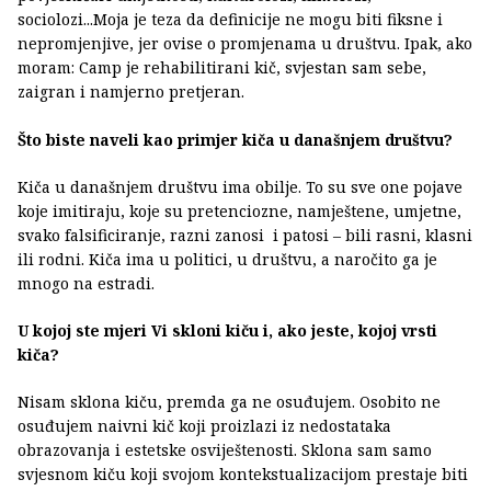
sociolozi...Moja je teza da definicije ne mogu biti fiksne i
nepromjenjive, jer ovise o promjenama u društvu. Ipak, ako
moram: Camp je rehabilitirani kič, svjestan sam sebe,
zaigran i namjerno pretjeran.
Što biste naveli kao primjer kiča u današnjem društvu?
Kiča u današnjem društvu ima obilje. To su sve one pojave
koje imitiraju, koje su pretenciozne, namještene, umjetne,
svako falsificiranje, razni zanosi i patosi – bili rasni, klasni
ili rodni. Kiča ima u politici, u društvu, a naročito ga je
mnogo na estradi.
U kojoj ste mjeri Vi skloni kiču i, ako jeste, kojoj vrsti
kiča?
Nisam sklona kiču, premda ga ne osuđujem. Osobito ne
osuđujem naivni kič koji proizlazi iz nedostataka
obrazovanja i estetske osviještenosti. Sklona sam samo
svjesnom kiču koji svojom kontekstualizacijom prestaje biti