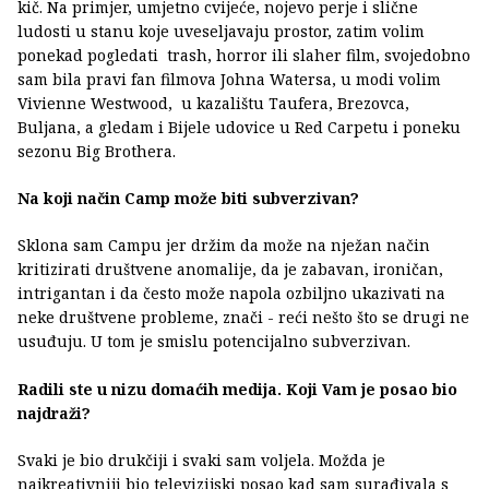
kič. Na primjer, umjetno cvijeće, nojevo perje i slične
ludosti u stanu koje uveseljavaju prostor, zatim volim
ponekad pogledati trash, horror ili slaher film, svojedobno
sam bila pravi fan filmova Johna Watersa, u modi volim
Vivienne Westwood, u kazalištu Taufera, Brezovca,
Buljana, a gledam i Bijele udovice u Red Carpetu i poneku
sezonu Big Brothera.
Na koji način Camp može biti subverzivan?
Sklona sam Campu jer držim da može na nježan način
kritizirati društvene anomalije, da je zabavan, ironičan,
intrigantan i da često može napola ozbiljno ukazivati na
neke društvene probleme, znači - reći nešto što se drugi ne
usuđuju. U tom je smislu potencijalno subverzivan.
Radili ste u nizu domaćih medija. Koji Vam je posao bio
najdraži?
Svaki je bio drukčiji i svaki sam voljela. Možda je
najkreativniji bio televizijski posao kad sam surađivala s