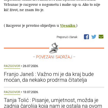
Vrhunac je razgovor o nogometu i make-up-u. Ako to nije
kič život, ne znam što je.
( Razgovor je prvotno objavljen u
Vjesniku
)
Preporuči članak
– POVEZANI SADRŽAJ –
RAZGOVOR
• 26.07.2026.
Franjo Janeš : Važno mi je da kraj bude
moćan, da nekako prodrma čitatelja
RAZGOVOR
• 13.07.2026.
Tanja Tolić : Pisanje, umjetnost, možda je
zadnja čarolija koja nam je ostala na ovom