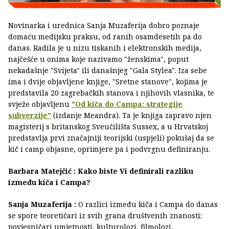
Novinarka i urednica Sanja Muzaferija dobro poznaje
domaću medijsku praksu, od ranih osamdesetih pa do
danas. Radila je u nizu tiskanih i elektronskih medija,
najčešće u onima koje nazivamo "ženskima", poput
nekadašnje "Svijeta" ili današnjeg "Gala Stylea". Iza sebe
ima i dvije objavljene knjige, "Sretne stanove", kojima je
predstavila 20 zagrebačkih stanova i njihovih vlasnika, te
svježe objavljenu
"Od kiča do Campa: strategije
subverzije"
(izdanje Meandra). Ta je knjiga zapravo njen
magisterij s britanskog Sveučilišta Sussex, a u Hrvatskoj
predstavlja prvi značajniji teorijski (uspjeli) pokušaj da se
kič i camp objasne, oprimjere pa i podvrgnu definiranju.
Barbara Matejčić : Kako biste Vi definirali razliku
između kiča i Campa?
Sanja Muzaferija :
O razlici između kiča i Campa do danas
se spore teoretičari iz svih grana društvenih znanosti:
povjesničari umjetnosti, kulturolozi, filmolozi,