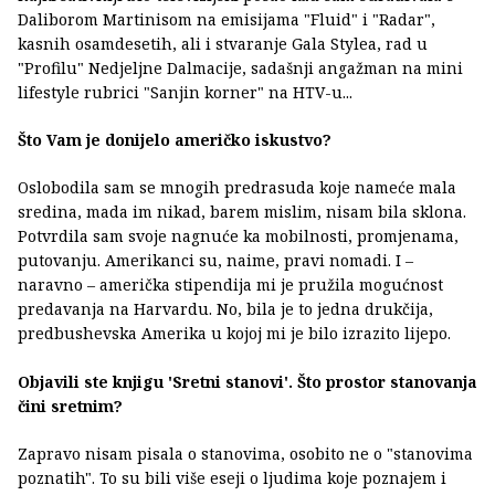
Daliborom Martinisom na emisijama "Fluid" i "Radar",
kasnih osamdesetih, ali i stvaranje Gala Stylea, rad u
"Profilu" Nedjeljne Dalmacije, sadašnji angažman na mini
lifestyle rubrici "Sanjin korner" na HTV-u...
Što Vam je donijelo američko iskustvo?
Oslobodila sam se mnogih predrasuda koje nameće mala
sredina, mada im nikad, barem mislim, nisam bila sklona.
Potvrdila sam svoje nagnuće ka mobilnosti, promjenama,
putovanju. Amerikanci su, naime, pravi nomadi. I –
naravno – američka stipendija mi je pružila mogućnost
predavanja na Harvardu. No, bila je to jedna drukčija,
predbushevska Amerika u kojoj mi je bilo izrazito lijepo.
Objavili ste knjigu 'Sretni stanovi'. Što prostor stanovanja
čini sretnim?
Zapravo nisam pisala o stanovima, osobito ne o "stanovima
poznatih". To su bili više eseji o ljudima koje poznajem i