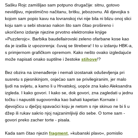
Sašku Rojc zamišljao sam potpuno drugačije: sitnu, gotovo
nevidljivu, mjestimično načitanu, britku, jebozovnu. Ali djevojka s
kojom sam popio kavu na lovranskoj rivi nije bila ni blizu onoj slici
koju sam u sebi stvarao nakon što sam čitao prošireno i
ukoričeno izdanje njezine prvotno elektronske knjige
»Puzzlerojc«. Barbika baudellairovski zeleno ofarbane kose kao
da je izašla iz upozorenja: čuvaj se štrebera! I to u izdanju HBK-a,
s primjernom grafičkom opremom. Kako nešto ovako izgledajuće
može napisati onako suptilne i žestoke
stihove
!?
Bez obzira na iznenađenje i nemali izostanak oduševljenja pri
susretu s pjesnikinjom, osjećao sam se privilegiranim, jer malo
ljudi na svijetu, a kamo li u Hrvatskoj, uopće zna kako Aleksandra
izgleda. I kako govori. I kako se, dok govori, zna zagledati u jednu
točku i napustiti sugovornika kao bahati kapetan Kornate i
djevojčicu u dječjoj spavaćici koju je netom s nje skinuo ne bi li u
džep ili rukav sakrio njoj najzanimljiviji dio sebe. O tome sam -
govori preko zacher torte - pisala.
Kada sam čitao njezin
fragment
, »kubanski plavo«, pomislio