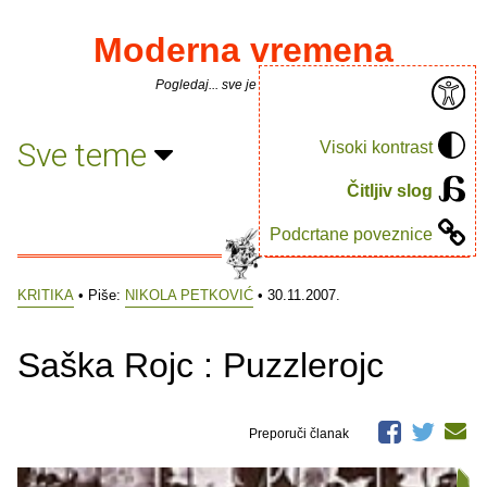
Moderna vremena
Pogledaj... sve je puno knjiga.
Sve teme
Visoki kontrast
Čitljiv slog
Podcrtane poveznice
KRITIKA
• Piše:
NIKOLA PETKOVIĆ
• 30.11.2007.
Saška Rojc : Puzzlerojc
Preporuči članak