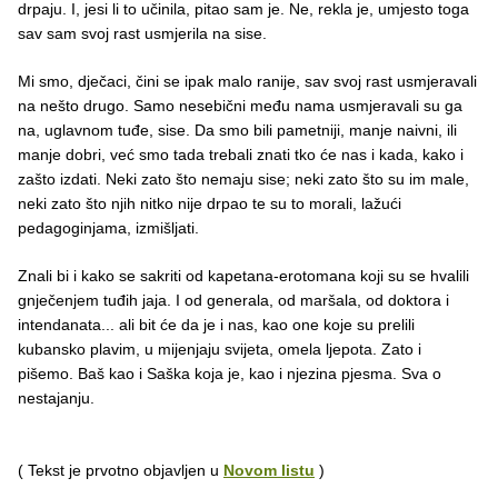
drpaju. I, jesi li to učinila, pitao sam je. Ne, rekla je, umjesto toga
sav sam svoj rast usmjerila na sise.
Mi smo, dječaci, čini se ipak malo ranije, sav svoj rast usmjeravali
na nešto drugo. Samo nesebični među nama usmjeravali su ga
na, uglavnom tuđe, sise. Da smo bili pametniji, manje naivni, ili
manje dobri, već smo tada trebali znati tko će nas i kada, kako i
zašto izdati. Neki zato što nemaju sise; neki zato što su im male,
neki zato što njih nitko nije drpao te su to morali, lažući
pedagoginjama, izmišljati.
Znali bi i kako se sakriti od kapetana-erotomana koji su se hvalili
gnječenjem tuđih jaja. I od generala, od maršala, od doktora i
intendanata... ali bit će da je i nas, kao one koje su prelili
kubansko plavim, u mijenjaju svijeta, omela ljepota. Zato i
pišemo. Baš kao i Saška koja je, kao i njezina pjesma. Sva o
nestajanju.
( Tekst je prvotno objavljen u
Novom listu
)