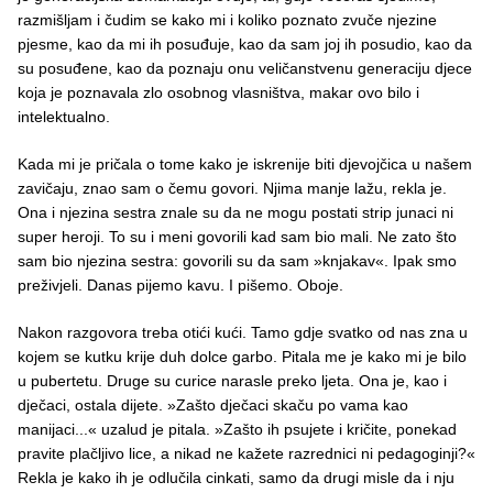
razmišljam i čudim se kako mi i koliko poznato zvuče njezine
pjesme, kao da mi ih posuđuje, kao da sam joj ih posudio, kao da
su posuđene, kao da poznaju onu veličanstvenu generaciju djece
koja je poznavala zlo osobnog vlasništva, makar ovo bilo i
intelektualno.
Kada mi je pričala o tome kako je iskrenije biti djevojčica u našem
zavičaju, znao sam o čemu govori. Njima manje lažu, rekla je.
Ona i njezina sestra znale su da ne mogu postati strip junaci ni
super heroji. To su i meni govorili kad sam bio mali. Ne zato što
sam bio njezina sestra: govorili su da sam »knjakav«. Ipak smo
preživjeli. Danas pijemo kavu. I pišemo. Oboje.
Nakon razgovora treba otići kući. Tamo gdje svatko od nas zna u
kojem se kutku krije duh dolce garbo. Pitala me je kako mi je bilo
u pubertetu. Druge su curice narasle preko ljeta. Ona je, kao i
dječaci, ostala dijete. »Zašto dječaci skaču po vama kao
manijaci...« uzalud je pitala. »Zašto ih psujete i kričite, ponekad
pravite plačljivo lice, a nikad ne kažete razrednici ni pedagoginji?«
Rekla je kako ih je odlučila cinkati, samo da drugi misle da i nju