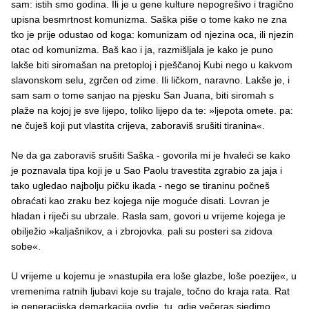
sam: istih smo godina. Ili je u gene kulture nepogrešivo i tragično
upisna besmrtnost komunizma. Saška piše o tome kako ne zna
tko je prije odustao od koga: komunizam od njezina oca, ili njezin
otac od komunizma. Baš kao i ja, razmišljala je kako je puno
lakše biti siromašan na pretoploj i pješčanoj Kubi nego u kakvom
slavonskom selu, zgrčen od zime. Ili ličkom, naravno. Lakše je, i
sam sam o tome sanjao na pjesku San Juana, biti siromah s
plaže na kojoj je sve lijepo, toliko lijepo da te: »ljepota omete. pa:
ne čuješ koji put vlastita crijeva, zaboraviš srušiti tiranina«.
Ne da ga zaboraviš srušiti Saška - govorila mi je hvaleći se kako
je poznavala tipa koji je u Sao Paolu travestita zgrabio za jaja i
tako ugledao najbolju pičku ikada - nego se tiraninu počneš
obraćati kao zraku bez kojega nije moguće disati. Lovran je
hladan i riječi su ubrzale. Rasla sam, govori u vrijeme kojega je
obilježio »kaljašnikov, a i zbrojovka. pali su posteri sa zidova
sobe«.
U vrijeme u kojemu je »nastupila era loše glazbe, loše poezije«, u
vremenima ratnih ljubavi koje su trajale, točno do kraja rata. Rat
je generacijska demarkacija ovdje, tu, gdje večeras sjedimo,