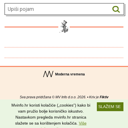
Moderna vremena
Sva prava pridržana © MV Info d.o.o. 2026. • Kriv je
Fiktiv
Mvinfo.hr koristi kolačiće („cookies“) kako bi
SLAŽEM SE
O nama
•
Pomoć
•
Uvjeti korištenja
•
RSS kanali
vam pružio bolje korisničko iskustvo.
Nastavkom pregleda mvinfo.hr stranica
Potraži nas na:
slažete se sa korištenjem kolačića.
Više