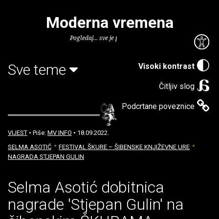
Moderna vremena
Pogledaj... sve je puno knjiga.
Sve teme
Visoki kontrast
Čitljiv slog
Podcrtane poveznice
VIJEST
• Piše:
MV INFO
• 18.09.2022.
SELMA ASOTIĆ
FESTIVAL ŠKURE – ŠIBENSKE KNJIŽEVNE URE
NAGRADA STJEPAN GULIN
Selma Asotić dobitnica
nagrade 'Stjepan Gulin' na