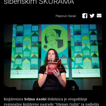
šibenskim ŠKURAMA
Preporuči članak
Književnica
Selma Asotić
dobitnica je ovogodišnje
regionalne književne nagrade "Stjepan Gulin" za najbolju