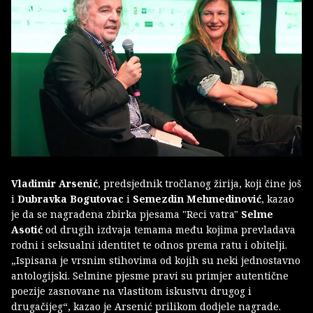
Vladimir Arsenić
, predsjednik tročlanog žirija, koji čine još
i
Dubravka Bogutovac
i
Semezdin Mehmedinović
, kazao
je da se nagrađena zbirka pjesama "Reci vatra"
Selme
Asotić
od drugih izdvaja temama među kojima prevladava
rodni i seksualni identitet te odnos prema ratu i obitelji.
„Ispisana je vrsnim stihovima od kojih su neki jednostavno
antologijski. Selmine pjesme pravi su primjer autentične
poezije zasnovane na vlastitom iskustvu drugog i
drugačijeg“, kazao je Arsenić prilikom dodjele nagrade.