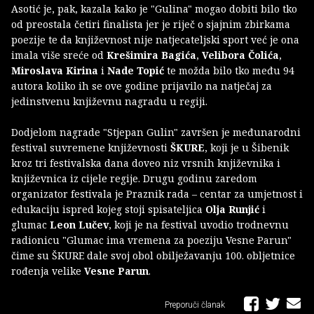
Asotić je, pak, kazala kako je "Gulina" mogao dobiti bilo tko
od preostala četiri finalista jer je riječ o sjajnim zbirkama
poezije te da književnost nije natjecateljski sport već je ona
imala više sreće od
Krešimira Bagića
,
Velibora Čolića
,
Miroslava Kirina
i
Nade Topić
te možda bilo tko među 94
autora koliko ih se ove godine prijavilo na natječaj za
jedinstvenu književnu nagradu u regiji.
Dodjelom nagrade "Stjepan Gulin" završen je međunarodni
festival suvremene književnosti
ŠKURE
,
koji je u Šibenik
kroz tri festivalska dana doveo niz vrsnih književnika i
književnica iz cijele regije. Drugu godinu zaredom
organizator festivala je Praznik rada – centar za umjetnost i
edukaciju ispred kojeg stoji spisateljica
Olja Runjić
i
glumac
Leon Lučev
, koji je na festival uvodio trodnevnu
radionicu "Glumac ima vremena za poeziju Vesne Parun"
čime su ŠKURE dale svoj obol obilježavanju 100. obljetnice
rođenja velike
Vesne Parun
.
Preporuči članak