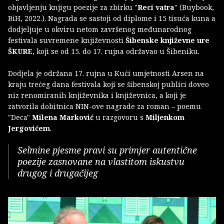
objavljenju knjigu poezije za zbirku "
Reci vatra
" (Buybook,
BiH, 2022.). Nagrada se sastoji od diplome i 15 tisuća kuna a
dodjeljuje u okviru netom završenog međunarodnog
festivala suvremene književnosti
Šibenske književne ure
ŠKURE
, koji se od 15. do 17. rujna održavao u Šibeniku.
Dodjela je održana 17. rujna u Kući umjetnosti Arsen na
kraju trećeg dana festivala koji se šibenskoj publici doveo
niz renomiranih književnika i književnica, a koji je
zatvorila dobitnica NIN-ove nagrade za roman – poemu
"Deca"
Milena Marković
u razgovoru s
Miljenkom
Jergovićem
.
Selmine pjesme pravi su primjer autentične
poezije zasnovane na vlastitom iskustvu
drugog i drugačijeg