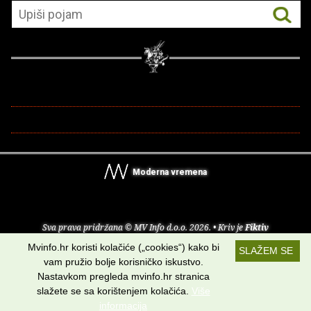
Moderna vremena
Sva prava pridržana © MV Info d.o.o. 2026. • Kriv je
Fiktiv
Mvinfo.hr koristi kolačiće („cookies“) kako bi
SLAŽEM SE
O nama
•
Pomoć
•
Uvjeti korištenja
•
RSS kanali
vam pružio bolje korisničko iskustvo.
Nastavkom pregleda mvinfo.hr stranica
Potraži nas na:
slažete se sa korištenjem kolačića.
Više
informacija