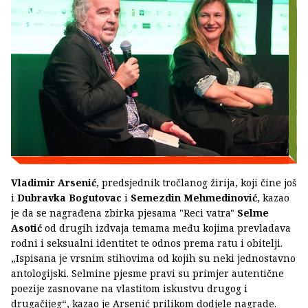
Vladimir Arsenić
, predsjednik tročlanog žirija, koji čine još
i
Dubravka Bogutovac
i
Semezdin Mehmedinović
, kazao
je da se nagrađena zbirka pjesama "Reci vatra"
Selme
Asotić
od drugih izdvaja temama među kojima prevladava
rodni i seksualni identitet te odnos prema ratu i obitelji.
„Ispisana je vrsnim stihovima od kojih su neki jednostavno
antologijski. Selmine pjesme pravi su primjer autentične
poezije zasnovane na vlastitom iskustvu drugog i
drugačijeg“, kazao je Arsenić prilikom dodjele nagrade.