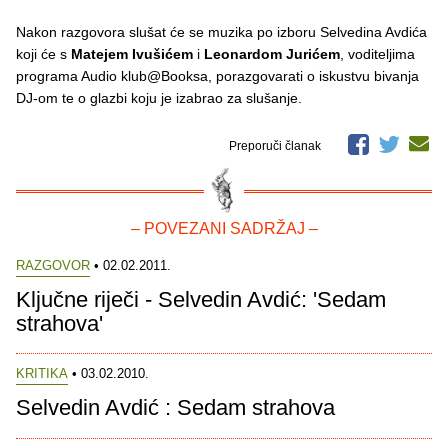
Nakon razgovora slušat će se muzika po izboru Selvedina Avdića
koji će s
Matejem Ivušićem
i
Leonardom Jurićem
, voditeljima
programa Audio klub@Booksa, porazgovarati o iskustvu bivanja
DJ-om te o glazbi koju je izabrao za slušanje.
Preporuči članak
– POVEZANI SADRŽAJ –
RAZGOVOR
• 02.02.2011.
Ključne riječi - Selvedin Avdić: 'Sedam
strahova'
KRITIKA
• 03.02.2010.
Selvedin Avdić : Sedam strahova