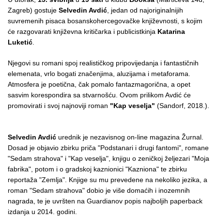
Zagreb) gostuje
Selvedin Avdić
, jedan od najoriginalnijih
suvremenih pisaca bosanskohercegovačke književnosti, s kojim
će razgovarati književna kritičarka i publicistkinja
Katarina
Luketić
.
Njegovi su romani spoj realističkog pripovijedanja i fantastičnih
elemenata, vrlo bogati značenjima, aluzijama i metaforama.
Atmosfera je poetična, čak pomalo fantazmagorična, a opet
sasvim korespondira sa stvarnošću. Ovom prilikom Avdić će
promovirati i svoj najnoviji roman
"Kap veselja"
(Sandorf, 2018.).
Selvedin Avdić
urednik je nezavisnog on-line magazina Žurnal.
Dosad je objavio zbirku priča "Podstanari i drugi fantomi", romane
"Sedam strahova" i "Kap veselja", knjigu o zeničkoj željezari "Moja
fabrika", potom i o gradskoj kaznionici "Kazniona" te zbirku
reportaža "Zemlja". Knjige su mu prevedene na nekoliko jezika, a
roman "Sedam strahova" dobio je više domaćih i inozemnih
nagrada, te je uvršten na Guardianov popis najboljih paperback
izdanja u 2014. godini.