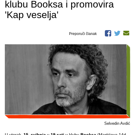
klubu Booksa i promovira
'Kap veselja'
Preporuči članak
Selvedin Avdić
U utorak,
15. svibnja
u
19 sati
u klubu
Booksa
(Martićeva 14d,