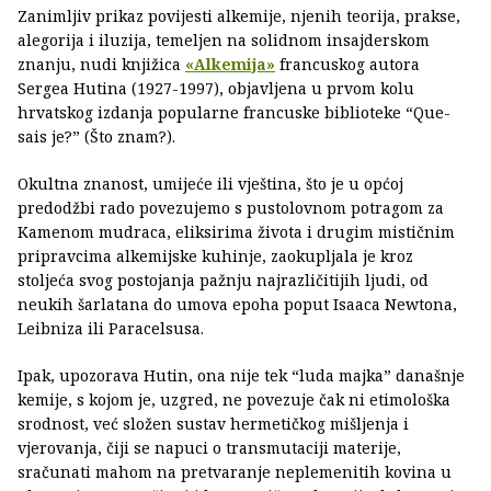
Zanimljiv prikaz povijesti alkemije, njenih teorija, prakse,
alegorija i iluzija, temeljen na solidnom insajderskom
znanju, nudi knjižica
«Alkemija»
francuskog autora
Sergea Hutina (1927-1997), objavljena u prvom kolu
hrvatskog izdanja popularne francuske biblioteke “Que-
sais je?” (Što znam?).
Okultna znanost, umijeće ili vještina, što je u općoj
predodžbi rado povezujemo s pustolovnom potragom za
Kamenom mudraca, eliksirima života i drugim mističnim
pripravcima alkemijske kuhinje, zaokupljala je kroz
stoljeća svog postojanja pažnju najrazličitijih ljudi, od
neukih šarlatana do umova epoha poput Isaaca Newtona,
Leibniza ili Paracelsusa.
Ipak, upozorava Hutin, ona nije tek “luda majka” današnje
kemije, s kojom je, uzgred, ne povezuje čak ni etimološka
srodnost, već složen sustav hermetičkog mišljenja i
vjerovanja, čiji se napuci o transmutaciji materije,
sračunati mahom na pretvaranje neplemenitih kovina u