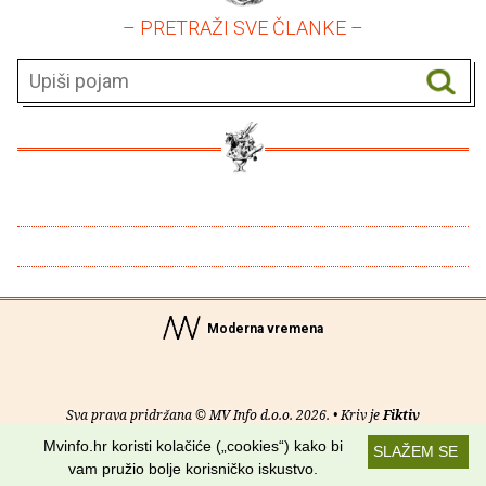
– PRETRAŽI SVE ČLANKE –
Moderna vremena
Sva prava pridržana © MV Info d.o.o. 2026. • Kriv je
Fiktiv
Mvinfo.hr koristi kolačiće („cookies“) kako bi
SLAŽEM SE
O nama
•
Pomoć
•
Uvjeti korištenja
•
RSS kanali
vam pružio bolje korisničko iskustvo.