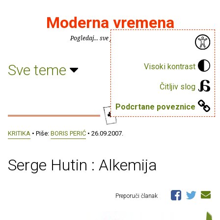
Moderna vremena
Pogledaj... sve je puno knjiga.
Sve teme
Visoki kontrast
Čitljiv slog
Podcrtane poveznice
KRITIKA
• Piše:
BORIS PERIĆ
• 26.09.2007.
Serge Hutin : Alkemija
Preporuči članak