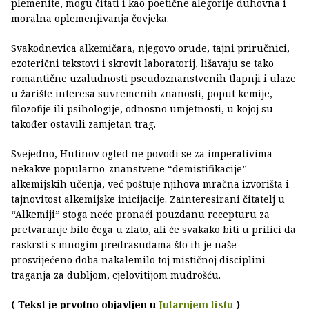
plemenite, mogu čitati i kao poetične alegorije duhovna i
moralna oplemenjivanja čovjeka.
Svakodnevica alkemičara, njegovo oruđe, tajni priručnici,
ezoterični tekstovi i skrovit laboratorij, lišavaju se tako
romantične uzaludnosti pseudoznanstvenih tlapnji i ulaze
u žarište interesa suvremenih znanosti, poput kemije,
filozofije ili psihologije, odnosno umjetnosti, u kojoj su
također ostavili zamjetan trag.
Svejedno, Hutinov ogled ne povodi se za imperativima
nekakve popularno-znanstvene “demistifikacije”
alkemijskih učenja, već poštuje njihova mračna izvorišta i
tajnovitost alkemijske inicijacije. Zainteresirani čitatelj u
“Alkemiji” stoga neće pronaći pouzdanu recepturu za
pretvaranje bilo čega u zlato, ali će svakako biti u prilici da
raskrsti s mnogim predrasudama što ih je naše
prosvijećeno doba nakalemilo toj mističnoj disciplini
traganja za dubljom, cjelovitijom mudrošću.
( Tekst je prvotno objavljen u
Jutarnjem listu
)