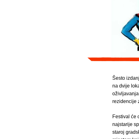
Šesto izdanj
na dvije lok
oživljavanj
rezidencije 
Festival će 
najstarije sp
staroj grads