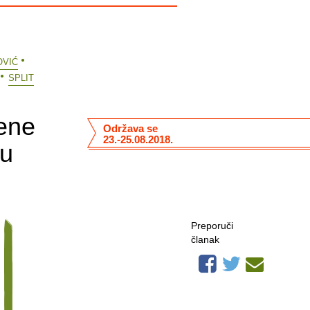
OVIĆ
SPLIT
žene
Održava se
23.-25.08.2018.
ku
Preporuči
članak