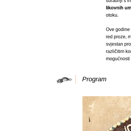
suradnji s i
likovnih um
otoku.
Ove godine o
red proze, m
svjestan pro
različitim k
mogućnosti 
Program