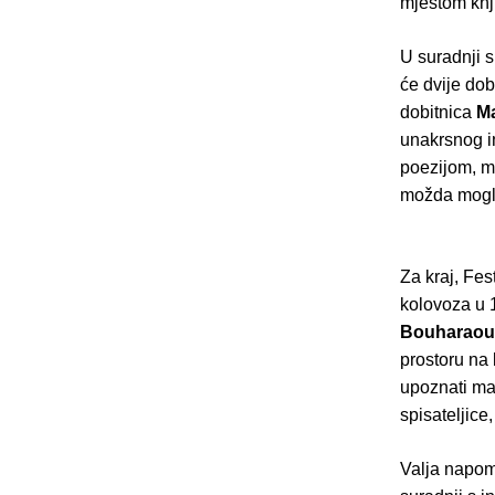
mjestom knj
U suradnji 
će dvije do
dobitnica
Ma
unakrsnog in
poezijom, m
možda mogla
Za kraj, Fes
kolovoza u 
Bouharaou
prostoru na 
upoznati ma
spisateljice
Valja napome