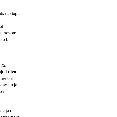
ti, nastupit
pt
s njihovom
je bi
 25.
uju
Luiza
u javnom
ogađaja je
e i
dvija u