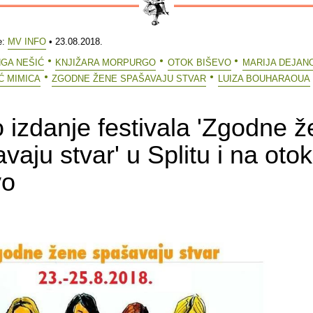
e:
MV INFO
• 23.08.2018.
NGA NEŠIĆ
KNJIŽARA MORPURGO
OTOK BIŠEVO
MARIJA DEJAN
Ć MIMICA
ZGODNE ŽENE SPAŠAVAJU STVAR
LUIZA BOUHARAOUA
 izdanje festivala 'Zgodne 
vaju stvar' u Splitu i na oto
vo