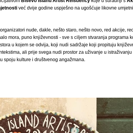
nicijativom
Biševo Island Artist Reisdency
koje u suradnji s
Ak
jetnosti
već dvije godine uspješno na ugošćuje likovne umjetni
rganizatori nude, dakle, nešto staro, nešto novo, red akcije, re
alo mora, puno književnosti - sve s ciljem stvaranja programa ko
stora u kojem se odvija, koji nudi sadržaje koji propituju književ
ontekstima, ali prije svega nudi prostor za uživanje u istraživanju
u spoju kulture i društvenog angažmana.