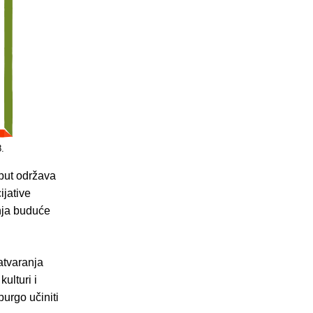
.
 put održava
ijative
nja buduće
zatvaranja
ulturi i
purgo učiniti