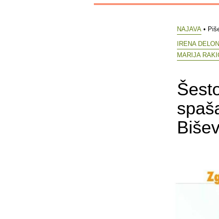
NAJAVA
• Piš
IRENA DELO
MARIJA RAKI
Šesto
spaša
Biše