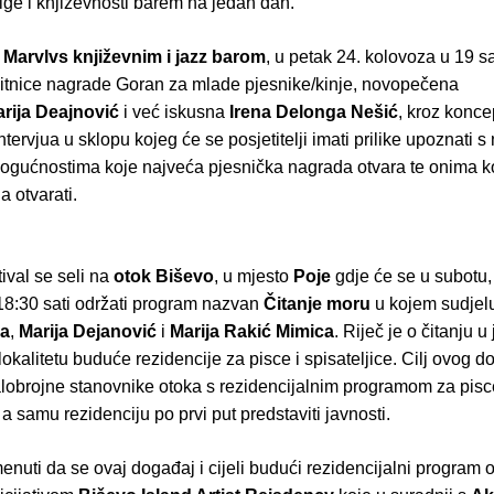
ige i književnosti barem na jedan dan.
s
Marvlvs književnim i jazz barom
, u petak 24. kolovoza u 19 sa
bitnice nagrade Goran za mlade pjesnike/kinje, novopečena
rija Deajnović
i već iskusna
Irena Delonga Nešić
, kroz konce
tervjua u sklopu kojeg će se posjetitelji imati prilike upoznati 
ogućnostima koje najveća pjesnička nagrada otvara te onima ko
 otvarati.
tival se seli na
otok Biševo
, u mjesto
Poje
gdje će se u subotu,
18:30 sati održati program nazvan
Čitanje moru
u kojem sudjel
a
,
Marija Dejanović
i
Marija Rakić Mimica
. Riječ je o čitanju 
lokalitetu buduće rezidencije za pisce i spisateljice. Cilj ovog d
lobrojne stanovnike otoka s rezidencijalnim programom za pisc
, a samu rezidenciju po prvi put predstaviti javnosti.
nuti da se ovaj događaj i cijeli budući rezidencijalni program o