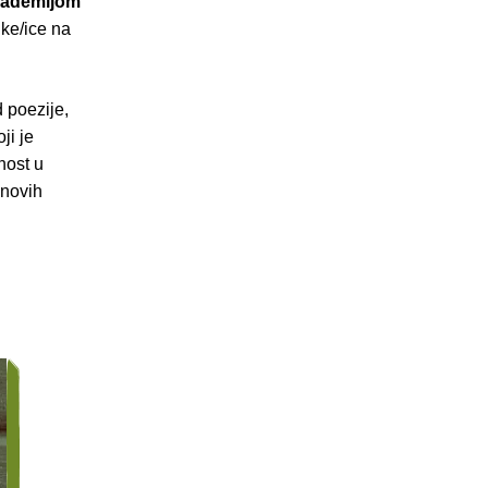
ademijom
ke/ice na
d poezije,
ji je
nost u
 novih