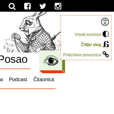
Visoki kontrast
Čitljiv slog
Podcrtane poveznice
Posao
ga
Podcast
Čitaonica