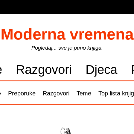
Moderna vremena
Pogledaj... sve je puno knjiga.
e
Razgovori
Djeca
e
Preporuke
Razgovori
Teme
Top lista knji