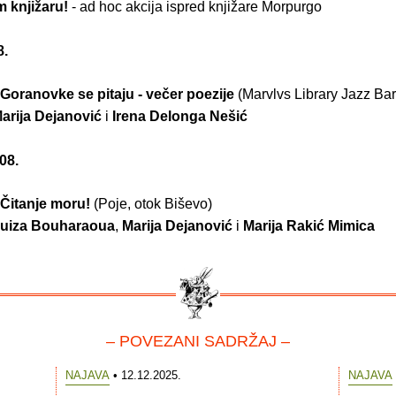
m knjižaru!
- ad hoc akcija ispred knjižare Morpurgo
8.
Goranovke se pitaju - večer poezije
(Marvlvs Library Jazz Bar
arija Dejanović
i
Irena Delonga Nešić
08.
Čitanje moru!
(Poje, otok Biševo)
uiza Bouharaoua
,
Marija Dejanović
i
Marija Rakić Mimica
– POVEZANI SADRŽAJ –
NAJAVA
• 12.12.2025.
NAJAVA