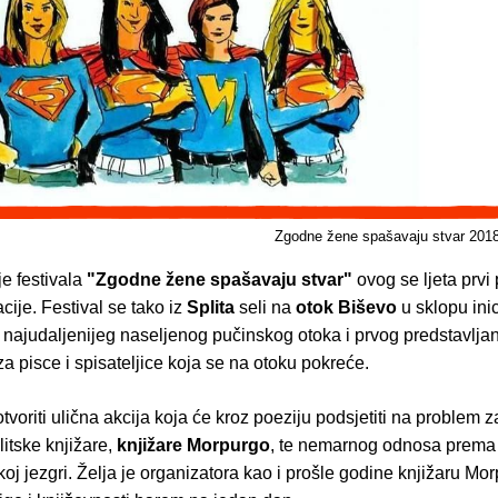
Zgodne žene spašavaju stvar 2018
e festivala
"Zgodne žene spašavaju stvar"
ovog se ljeta prvi
acije. Festival se tako iz
Splita
seli na
otok Biševo
u sklopu inic
a najudaljenijeg naseljenog pučinskog otoka i prvog predstavlja
za pisce i spisateljice koja se na otoku pokreće.
otvoriti ulična akcija koja će kroz poeziju podsjetiti na problem 
litske knjižare,
knjižare Morpurgo
, te nemarnog odnosa prema k
koj jezgri. Želja je organizatora kao i prošle godine knjižaru Mor