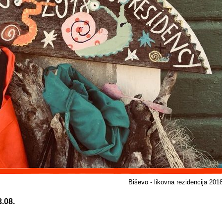
Biševo - likovna rezidencija 201
3.08.