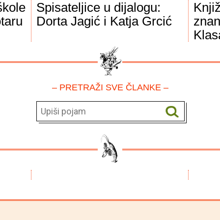
škole
Spisateljice u dijalogu:
Knji
taru
Dorta Jagić i Katja Grcić
znan
Klas
– PRETRAŽI SVE ČLANKE –