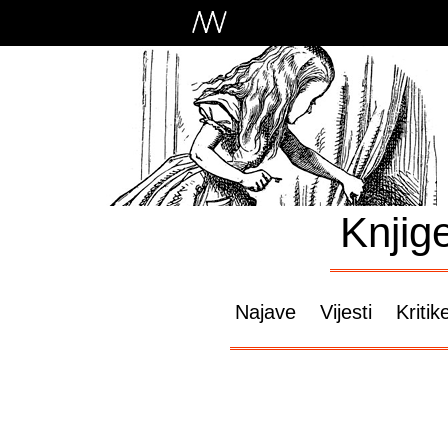
Knjig
Najave
Vijesti
Kritik