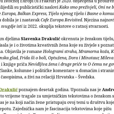
 Istočnoj Europi (u Frakturi je 2020. objavljena u prošir
lijedili su publicistički naslovi
Kako smo preživjeli, Oni ne 
 Europa, Balkan Express, Tijelo njenog tijela i Basne o kom
a
dobila je i nastavak
Cafe Europa Revisited.
Njezina najnovi
 svugdje isti
iz 2022. okuplja tekstove o ratnoj stvarnosti.
im djelima
Slavenka Drakulić
okrenuta je ženskom tijelu, 
isala je i o životima kreativnih žena koje su živjele s pozna
a. Objavila je romane
Hologrami straha, Mramorna koža, K
ska glad, Frida ili o boli, Optužena, Dora i Minotaur, Mileva
i knjige priča
Nevidljiva žena i druge priče
te
O čemu ne go
 članke, kolumne i političke komentare u domaćim i strani
časopisima, a živi na relaciji Hrvatska – Švedska.
Drakulić
poznajem desetak godina. Upoznala nas je
Andre
isto vrijeme tragale za umjetničkim tekstovima o ženskom s
s je na koji način žene pristupaju ovoj temi u društvu koj
jepotu. Zajednička nam je fascinacija tekstovima koje pišu