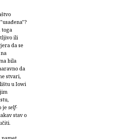
aštvo
o "usađena"?
a toga
ljivo ili
jera da se
 na
ima bila
 naravno da
e stvari,
ištu u Iowi
jim
stu,
o je
self-
takav stav o
čiti.
a pamet