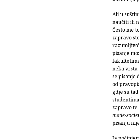
Ali u sušti
naučiti ili
Često me to
zapravo stoj
razumljivo"
pisanje mož
fakultetima
neka vrsta 
se pisanje 
od pravopis
gdje su ta
studentima
zapravo te 
made-societ
pisanju nij
Ja počinje