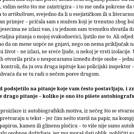
 vidim nešto što me zaintrigira – i to me onda pokrene da 
a to
artikuliram
, svejedno da li u esejističkom ili u literarn
an primjer – pričala sam s mužem koji je trenutno zbog bol
jesecima ne izlazi van, i u jednom sam trenutku shvatila 
etaljna pitanja o mojoj svakodnevici, ljutilo me to. Ali odje
sno da on mene uopće ne gnjavi, nego on nema priključak n
 život – ne izlazi, ne sreće ljude, u nekoj je vrsti izolacije.
h otvorila priča o nesporazumu između dvije osobe – jedna
o kontroli, da ju ova druga ispituje kao policijski inspektor 
shvaća da se tu radi o nečem posve drugom.
 podsjetilo na pitanje koje vam često postavljaju, i 
e drago pitanje – koliko je ono što pišete autobiograf
 proizlaze iz autobiografskih motiva, iz nečeg što se stvarn
 pretvaraju u tekst – jer čim nešto staviš na papir, na kompj
papirus, kamen ili glinenu pločicu – to više nije samo auto
islu osobnog doživljaja, jer mu moraš dati oblik, uobličiti 