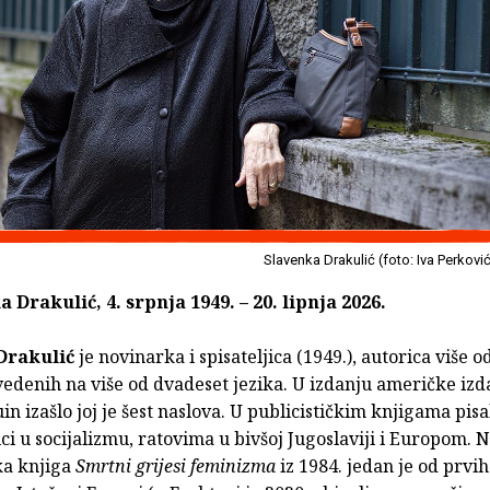
Slavenka Drakulić (foto: Iva Perkovi
a Drakulić, 4. srpnja 1949. – 20. lipnja 2026.
Drakulić
je novinarka i spisateljica (1949.), autorica više 
vedenih na više od dvadeset jezika. U izdanju američke iz
n izašlo joj je šest naslova. U publicističkim knjigama pisal
i u socijalizmu, ratovima u bivšoj Jugoslaviji i Europom. 
ka knjiga
Smrtni grijesi feminizma
iz 1984. jedan je od prvih