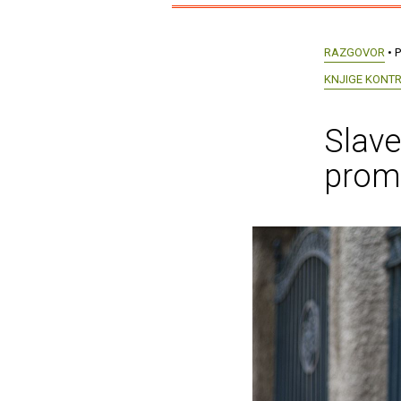
RAZGOVOR
• P
KNJIGE KONT
Slave
promi