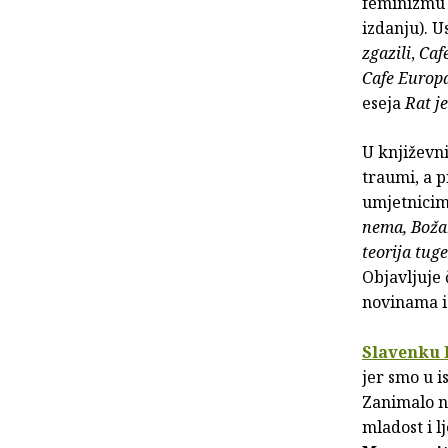
feminizmu u
izdanju). Us
zgazili
,
Cafe
Cafe Europ
eseja
Rat je
U književn
traumi, a p
umjetnicim
nema, Božan
teorija tuge
Objavljuje
novinama i 
Slavenku 
jer smo u 
Zanimalo na
mladost i l