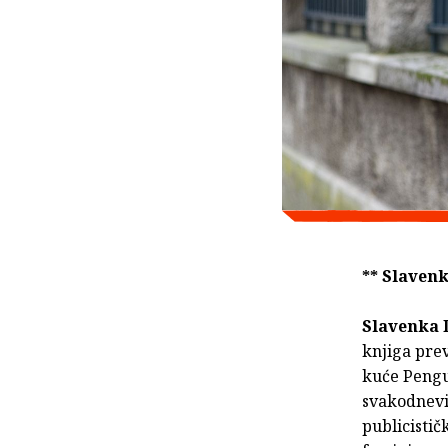
** Slavenk
Slavenka 
knjiga pre
kuće Pengui
svakodnevic
publicistič