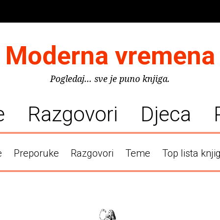
Moderna vremena
Pogledaj... sve je puno knjiga.
e
Razgovori
Djeca
e
Preporuke
Razgovori
Teme
Top lista knji