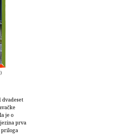
ć)
od dvadeset
davačke
a je o
Njezina prva
 priloga