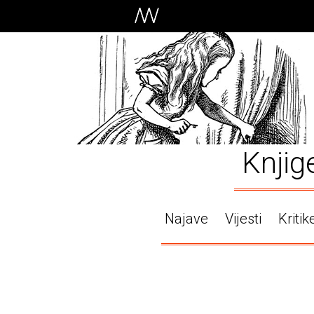
Knjig
Najave
Vijesti
Kritik