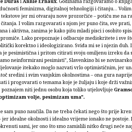
e Duras
i
Annie Ernaux
. Godinama razgovaramo o knjig
dućnosti feminizma, digitalnoj tehnologiji i čitanju… Volim 
tekstove jer mi otvaraju nove prozorčiće – potiču me na r
 čitanja. I volim razgovarati s njom jer puno čita, sve prati,
ana i aktivna, zanima je kako pišu mladi pisci i osobito spisa
e promiče. Lako prepoznaje i odbacuje mediokritete i sve št
litički korektno i ideologizirano. Sviđa mi se i njezin duh. 
a je pesimistična i pritom citirati svoju omiljenu izreku da 
samo neinformirani pesimisti", Slavenkino bi se novinarsko
jelovanje itekako moglo nazvati vrlo optimističnim, jer un
atoč sredini i svim vanjskim okolnostima – ona gura naprije
sati i progovarati o temama koje je žuljaju i koje drži važn
poznajem niti jednu osobu koja toliko utjelovljuje
Gramsc
optimizam volje, pesimizam uma".
 sam puno naučila. Da ne treba čekati nego što prije krenu
– jer idealne okolnosti i idealno vrijeme ionako ne postoje.
enuti sami, jer ono što smo zamislili nitko drugi neće na