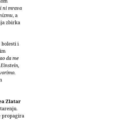
enom
bi ni mrava
unizmu
, a
ja zbirka
bolesti i
tim
ao da me
 Einstein,
vorimo.
m
a Zlatar
tarenju.
e propagira