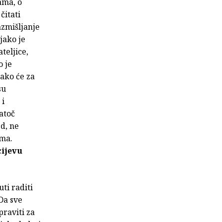
ama, o
čitati
azmišljanje
 jako je
teljice,
o je
Iako će za
su
 i
atoč
d, ne
ima.
ijevu
ti raditi
 Da sve
praviti za