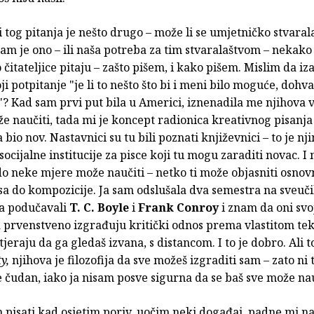
ni tog pitanja je nešto drugo – može li se umjetničko stvaral
 nam je ono – ili naša potreba za tim stvaralaštvom – nekak
 čitateljice pitaju – zašto pišem, i kako pišem. Mislim da iz
i potpitanje "je li to nešto što bi i meni bilo moguće, dohvat
? Kad sam prvi put bila u Americi, iznenadila me njihova v
e naučiti, tada mi je koncept radionica kreativnog pisanja
 bio nov. Nastavnici su tu bili poznati književnici – to je nj
socijalne institucije za pisce koji tu mogu zaraditi novac. I
do neke mjere može naučiti – netko ti može objasniti osnovn
a do kompozicije. Ja sam odslušala dva semestra na sveučil
da podučavali
T. C. Boyle
i
Frank Conroy
i znam da oni svo
 prvenstveno izgrađuju kritički odnos prema vlastitom tek
tjeraju da ga gledaš izvana, s distancom. I to je dobro. Ali t
y,
njihova je filozofija da sve možeš izgraditi sam – zato ni 
e čudan, iako ja nisam posve sigurna da se baš sve može nau
m pisati kad osjetim poriv, uočim neki događaj, padne mi n