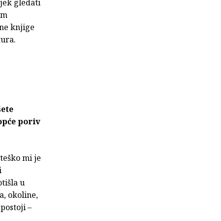
ijek gledati
im
ne knjige
tura.
šete
opće poriv
teško mi je
i
otišla u
a, okoline,
postoji –