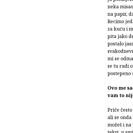
neka misao,
na papir, d
Recimo jed
za kuću i m
pita jako d
postalo ja
svakodnevni
mi se odma
se tu radi 
postepeno 
Ovo me sad
vam to nij
Priče često
ali se onda
možeš i na 
tekst, u sm