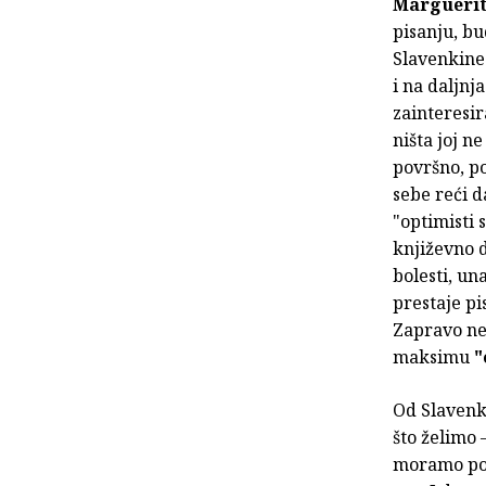
Marguerit
pisanju, bu
Slavenkine 
i na daljnja
zainteresir
ništa joj n
površno, po
sebe reći d
"optimisti 
književno d
bolesti, un
prestaje pi
Zapravo ne 
maksimu
"
Od Slavenke
što želimo 
moramo pokr