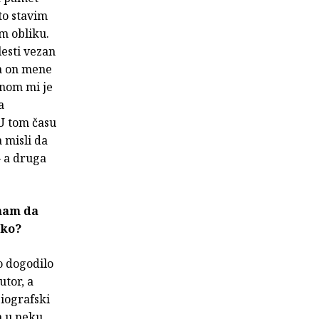
to stavim
om obliku.
esti vezan
da on mene
dnom mi je
a
 U tom času
 misli da
– a druga
znam da
sko?
o dogodilo
utor, a
biografski
ga u neku