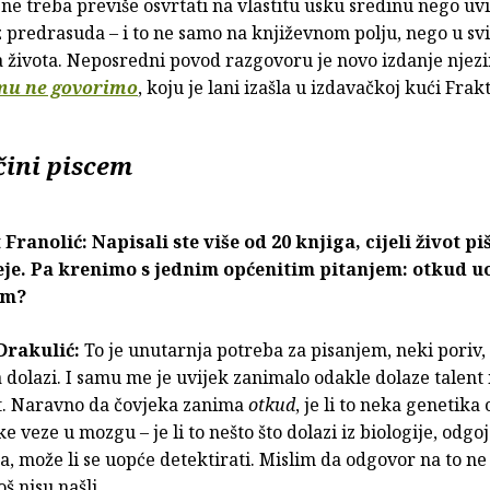
e ne treba previše osvrtati na vlastitu usku sredinu nego uv
z predrasuda – i to ne samo na književnom polju, nego u sv
 života. Neposredni povod razgovoru je novo izdanje njezi
mu ne govorimo
, koju je lani izašla u izdavačkoj kući Frak
čini piscem
Franolić: Napisali ste više od 20 knjiga, cijeli život pi
eje. Pa krenimo s jednim općenitim pitanjem: otkud u
jem?
Drakulić:
To je unutarnja potreba za pisanjem, neki poriv, 
 dolazi. I samu me je uvijek zanimalo odakle dolaze talent 
t. Naravno da čovjeka zanima
otkud
, je li to neka genetika 
ke veze u mozgu – je li to nešto što dolazi iz biologije, odgoj
, može li se uopće detektirati. Mislim da odgovor na to ne 
š nisu našli.