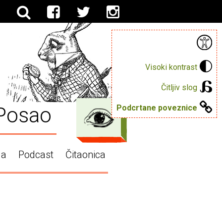
Visoki kontrast
Čitljiv slog
Posao
Podcrtane poveznice
ga
Podcast
Čitaonica