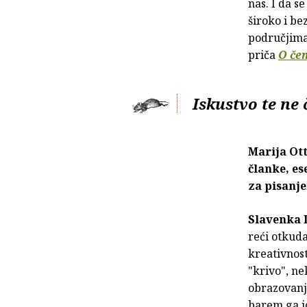
nas. I da s
široko i be
područjima
priča
O če
Iskustvo te ne 
Marija Ott 
članke, es
za pisan
Slavenka 
reći otkuda
kreativnos
"krivo", ne
obrazovanja
barem ga jo